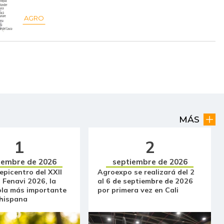
$ 10.500,00
-
-
AGRO
$ 15.000,00
-
-
$ 2.400,00
-$ 567,00
-19,11%
$ 2.857,00
+$ 381,00
+15,39%
$ 15.500,00
-
-
$ 16.000,00
-
-
MÁS
$ 41.250,00
-
-
1
2
$ 964,50
-
-
iembre de 2026
septiembre de 2026
 epicentro del XXII
Agroexpo se realizará del 2
 Fenavi 2026, la
al 6 de septiembre de 2026
$ 4.267,00
-
-
ola más importante
por primera vez en Cali
 hispana
$ 3.633,00
-
-