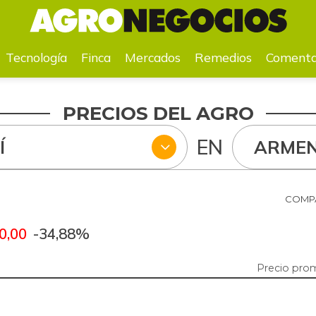
a
Mercados
Remedios
Comentarios
Agenda
Pr
Tecnología
Finca
Mercados
Remedios
Comenta
PRECIOS DEL AGRO
EN
Í
ARMEN
COMPA
0,00
-34,88%
Precio pro