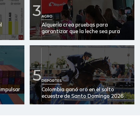
$ 6.000,00
+$ 400,00
+7,14%
3
$ 4.780,00
-
-
AGRO
l
Alquería crea pruebas para
$ 37.619,00
-
-
garantizar que la leche sea pura
$ 10.044,00
-
-
$ 2.265,00
-$ 112,00
-4,71%
5
$ 27.500,00
-
-
DEPORTES
$ 1.383,00
-$ 117,00
-7,80%
impulsar
Colombia ganó oro en el salto
ecuestre de Santo Domingo 2026
$ 1.667,00
-$ 333,00
-16,65%
$ 19.800,00
-
-
$ 15.500,00
-
-