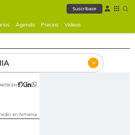
Suscríbase
Suscríbase
ecios
Videos
rios
Agenda
Precios
Videos
IA
RTIR EN:
medio en Armenia