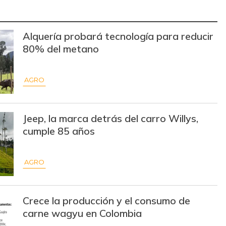
$ 14.500,00
-
-
$ 10.000,00
-
-
Alquería probará tecnología para reducir
80% del metano
$ 12.000,00
-
-
$ 7.253,00
-$ 1.129,00
-13,47%
AGRO
$ 2.133,00
-
-
$ 13.500,00
-
-
Jeep, la marca detrás del carro Willys,
cumple 85 años
$ 15.500,00
-
-
$ 68.824,00
-
-
AGRO
$ 29.500,00
-$ 6.000,00
-16,90%
Crece la producción y el consumo de
$ 7.800,00
-
carne wagyu en Colombia
-