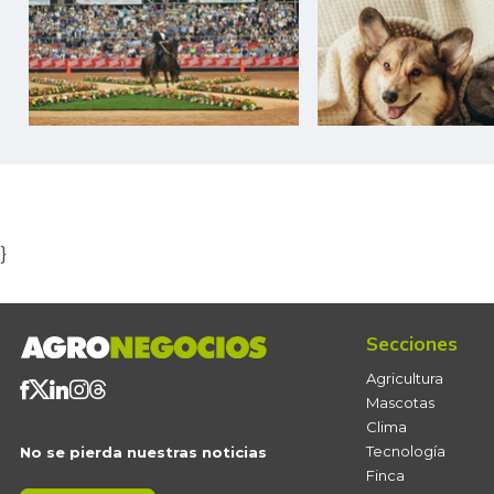
Item
1
of
5
}
Secciones
Agricultura
Mascotas
Clima
Tecnología
No se pierda nuestras noticias
Finca