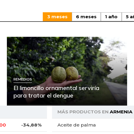
3 meses
6 meses
1 año
5 a
REMEDIOS
El limoncillo ornamental serviría
para tratar el dengue
MÁS PRODUCTOS EN
ARMENIA
,00
-34,88%
Aceite de palma