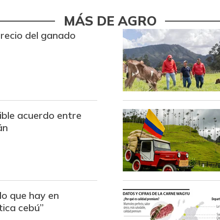
Bota de res
MÁS DE AGRO
Brazo con hueso de cerdo
precio del ganado
Brazo sin hueso de cerdo
Breva
Brócoli
Cabeza de lomo de cerdo
sible acuerdo entre
án
Cadera de res
Café molido
Camarón Tití precocido
entero
do que hay en
Carne de cerdo en canal
tica cebú”