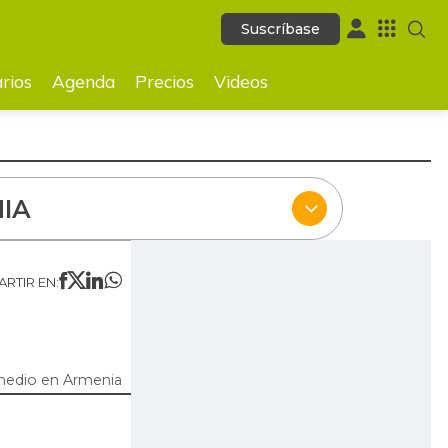
Suscríbase
Suscríbase
ecios
Videos
rios
Agenda
Precios
Videos
IA
RTIR EN:
medio en Armenia