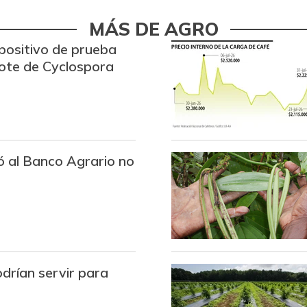
Bota de res
MÁS DE AGRO
Brazo con hueso de cerdo
positivo de prueba
rote de Cyclospora
Brazo sin hueso de cerdo
Breva
Brócoli
Cabeza de lomo de cerdo
ó al Banco Agrario no
Cadera de res
Café molido
Camarón Tití precocido
entero
drían servir para
Carne de cerdo en canal