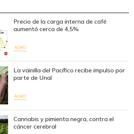
$ 14.500,00
-
-
$ 10.000,00
-
-
Precio de la carga interna de café
aumentó cerca de 4,5%
$ 12.000,00
-
-
$ 7.253,00
-$ 1.129,00
-13,47%
AGRO
$ 2.133,00
-
-
$ 13.500,00
-
-
La vainilla del Pacífico recibe impulso por
parte de Unal
$ 15.500,00
-
-
$ 68.824,00
-
-
AGRO
$ 29.500,00
-$ 6.000,00
-16,90%
Cannabis y pimienta negra, contra el
$ 7.800,00
-
cáncer cerebral
-