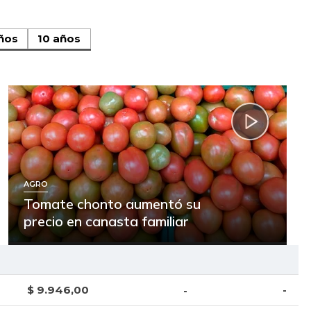
ños
10 años
AGRO
Tomate chonto aumentó su
precio en canasta familiar
$ 9.946,00
-
-