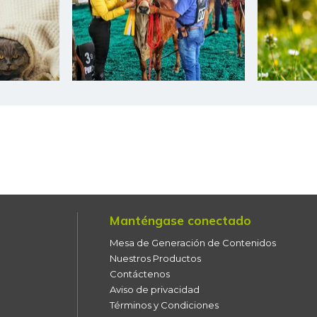
Cogote de carne de res
Coliflor
Costilla de cerdo
Costilla de res
Curuba
Curuba larga
Espinaca
Manténgase conectado
Espinazo de cerdo
Mesa de Generación de Contenidos
Falda de res
Nuestros Productos
Contáctenos
Filete congelado de róbalo
Aviso de privacidad
Términos y Condiciones