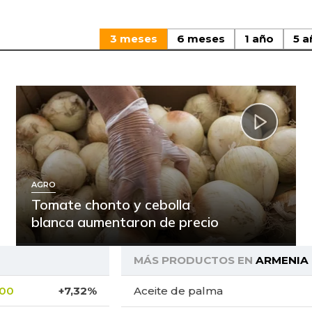
3 meses
6 meses
1 año
5 a
AGRO
Tomate chonto y cebolla
blanca aumentaron de precio
MÁS PRODUCTOS EN
ARMENIA
,00
+7,32%
Aceite de palma