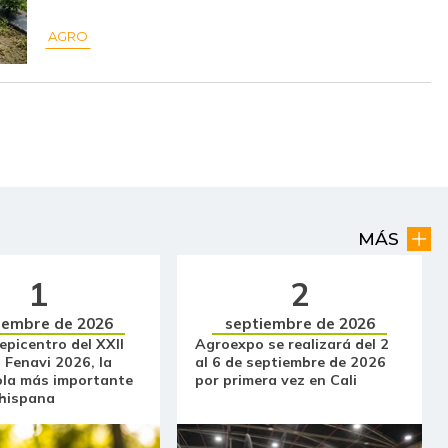
$ 10.500,00
-
-
AGRO
$ 15.000,00
-
-
$ 2.400,00
-$ 567,00
-19,11%
$ 2.857,00
+$ 381,00
+15,39%
$ 15.500,00
-
-
$ 16.000,00
-
-
MÁS
$ 41.250,00
-
-
1
2
$ 964,50
-
-
iembre de 2026
septiembre de 2026
 epicentro del XXII
Agroexpo se realizará del 2
 Fenavi 2026, la
al 6 de septiembre de 2026
$ 4.267,00
-
-
ola más importante
por primera vez en Cali
 hispana
$ 3.633,00
-
-