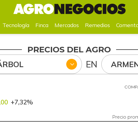
a
Mercados
Remedios
Comentarios
Agenda
Pr
Tecnología
Finca
Mercados
Remedios
Comenta
PRECIOS DEL AGRO
EN
ÁRBOL
ARMEN
COMPA
,00
+7,32%
Precio pro