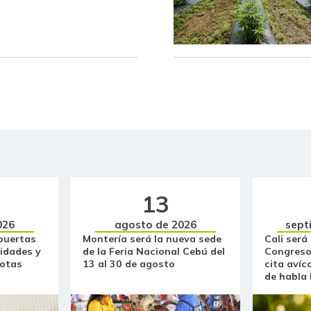
Carne de res en canal
Cazuela de mariscos
Cebolla cabezona blanca
Cebolla larga
Centro de pierna de res
Chatas de res
Chocolate amargo
13
Chócolo mazorca
026
agosto de 2026
sept
puertas
Montería será la nueva sede
Cali será
idades y
de la Feria Nacional Cebú del
Congreso
Cilantro
otas
13 al 30 de agosto
cita avíc
de habla
Coco