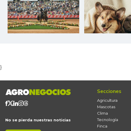
Item
1
of
5
}
Secciones
Agricultura
Mascotas
Clima
Tecnología
No se pierda nuestras noticias
Finca