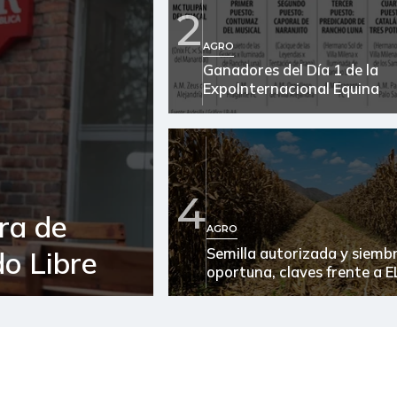
Arveja verde
2
Arveja verde seca
AGRO
Ganadores del Día 1 de la
Atún en lata
ExpoInternacional Equina
Avena en hojuelas
Azúcar
4
Bagre rayado en postas
congelado
ra de
AGRO
Banano criollo
Semilla autorizada y siemb
o Libre
oportuna, claves frente a E
Berenjena
Bocachico importado
Bola de brazo de res