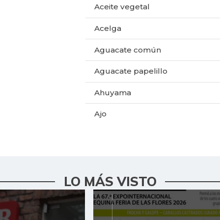
Aceite vegetal
Acelga
Aguacate común
Aguacate papelillo
Ahuyama
Ajo
Alas de pollo sin costillar
Apio
LO MÁS VISTO
Arracacha blanca
Arroz de primera