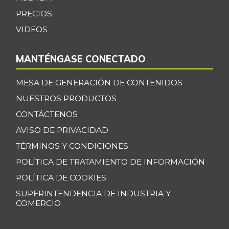
-
07/25/2026
PRECIOS
Coco
$ 3.633,00
VIDEOS
-
07/25/2026
MANTÉNGASE CONECTADO
Cogote de carne
$ 11.000,00
de res
-
MESA DE GENERACIÓN DE CONTENIDOS
03/04/2017
NUESTROS PRODUCTOS
Coliflor
$ 2.500,00
CONTÁCTENOS
-
07/25/2026
AVISO DE PRIVACIDAD
Costilla de cerdo
$ 10.000,00
TÉRMINOS Y CONDICIONES
-
03/04/2017
POLÍTICA DE TRATAMIENTO DE INFORMACIÓN
Costilla de res
$ 8.000,00
POLÍTICA DE COOKIES
-
03/04/2017
SUPERINTENDENCIA DE INDUSTRIA Y
COMERCIO
Curuba
$ 3.033,00
+21,32%
07/25/2026