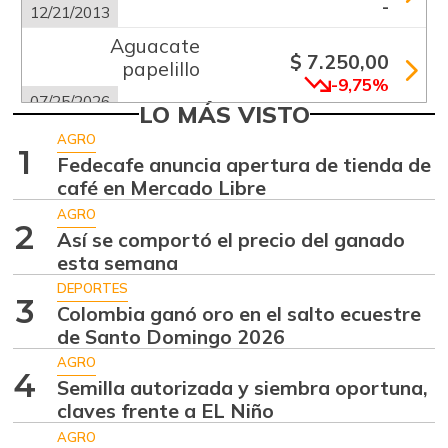
-
12/21/2013
Aguacate
$ 7.250,00
papelillo
-9,75%
07/25/2026
LO MÁS VISTO
Ahuyama
$ 1.233,00
AGRO
1
+23,30%
Fedecafe anuncia apertura de tienda de
07/25/2026
café en Mercado Libre
Ajo
$ 5.289,00
AGRO
-18,63%
2
07/25/2026
Así se comportó el precio del ganado
esta semana
Alas de pollo sin
$ 9.000,00
costillar
DEPORTES
3
-
Colombia ganó oro en el salto ecuestre
07/25/2026
de Santo Domingo 2026
Apio
$ 1.017,00
AGRO
4
-
Semilla autorizada y siembra oportuna,
07/25/2026
claves frente a EL Niño
Arracacha blanca
$ 2.083,00
AGRO