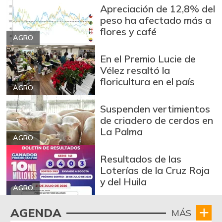
Brazo con hueso
Apreciación de 12,8% del
$ 10.000,00
de cerdo
peso ha afectado más a
-
03/04/2017
flores y café
AGRO
Brazo sin hueso
$ 12.000,00
de cerdo
En el Premio Lucie de
-
Vélez resaltó la
03/04/2017
floricultura en el país
AGRO
Breva
$ 7.253,00
-13,47%
01/10/2026
Suspenden vertimientos
de criadero de cerdos en
Brócoli
$ 2.133,00
La Palma
-
AGRO
07/25/2026
Cabeza de lomo
Resultados de las
$ 13.500,00
de cerdo
Loterías de la Cruz Roja
-
y del Huila
03/04/2017
AGRO
Cadera de res
$ 15.500,00
AGENDA
MÁS
-
03/04/2017