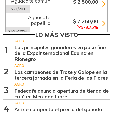
Aguacate común
$ 2.500,00
-
12/21/2013
Aguacate
$ 7.250,00
papelillo
-9,75%
07/25/2026
LO MÁS VISTO
Ahuyama
$ 1.233,00
AGRO
+23,30%
Los principales ganadores en paso fino
1
07/25/2026
de la Expointernacional Equina en
Ajo
$ 5.289,00
Rionegro
-18,63%
07/25/2026
AGRO
2
Los campeones de Trote y Galope en la
Alas de pollo sin
$ 9.000,00
tercera jornada en la Feria de las Flores
costillar
-
AGRO
07/25/2026
3
Fedecafe anuncia apertura de tienda de
Apio
café en Mercado Libre
$ 1.017,00
-
AGRO
07/25/2026
4
Así se comportó el precio del ganado
Arracacha blanca