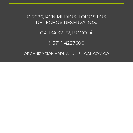
10/12/2013
Filete de salmón
$ 47.200,00
© 2026, RCN MEDIOS. TODOS LOS
congelado
DERECHOS RESERVADOS.
-11,78%
07/25/2026
CR. 13A 37-32, BOGOTÁ
Filete importado
(+57) 1 4227600
$ 30.500,00
de merluza
+12,13%
ORGANIZACIÓN ARDILA LÜLLE - OAL.COM.CO
07/25/2026
Fresa
$ 10.653,00
+21,75%
07/25/2026
Fríjol
$ 10.101,00
-
07/25/2026
Fríjol bolón
$ 13.185,00
+3,46%
07/25/2026
Fríjol cargamanto
$ 12.885,00
rojo