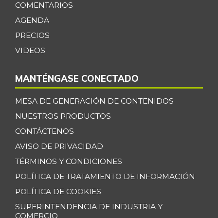
Cilantro
COMENTARIOS
$ 4.267,00
-
AGENDA
07/25/2026
PRECIOS
Coco
$ 3.633,00
VIDEOS
-
07/25/2026
Cogote de carne
$ 11.000,00
MANTÉNGASE CONECTADO
de res
-
03/04/2017
MESA DE GENERACIÓN DE CONTENIDOS
Coliflor
$ 2.500,00
NUESTROS PRODUCTOS
-
07/25/2026
CONTÁCTENOS
Costilla de cerdo
AVISO DE PRIVACIDAD
$ 10.000,00
-
TÉRMINOS Y CONDICIONES
03/04/2017
POLÍTICA DE TRATAMIENTO DE INFORMACIÓN
Costilla de res
$ 8.000,00
-
POLÍTICA DE COOKIES
03/04/2017
SUPERINTENDENCIA DE INDUSTRIA Y
Curuba
$ 3.033,00
COMERCIO