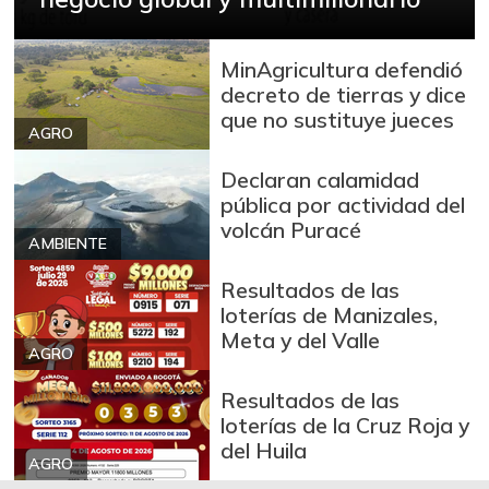
Brazo con hueso
$ 10.000,00
de cerdo
MinAgricultura defendió
-
03/04/2017
decreto de tierras y dice
que no sustituye jueces
Brazo sin hueso
AGRO
$ 12.000,00
de cerdo
-
Declaran calamidad
03/04/2017
pública por actividad del
Breva
$ 7.253,00
volcán Puracé
AMBIENTE
-13,47%
01/10/2026
Resultados de las
Brócoli
$ 2.133,00
loterías de Manizales,
-
07/25/2026
Meta y del Valle
AGRO
Cabeza de lomo
$ 13.500,00
de cerdo
Resultados de las
-
loterías de la Cruz Roja y
03/04/2017
del Huila
Cadera de res
AGRO
$ 15.500,00