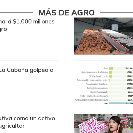
Bota de res
MÁS DE AGRO
Brazo con hueso de cerdo
ará $1.000 millones
gro
Brazo sin hueso de cerdo
Breva
Brócoli
Cabeza de lomo de cerdo
o La Cabaña golpea a
Cadera de res
Café molido
Camarón Tití precocido
entero
ativa como un activo
Carne de cerdo en canal
agricultor