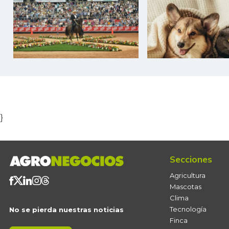
Item
1
of
5
}
Secciones
Agricultura
Mascotas
Clima
Tecnología
No se pierda nuestras noticias
Finca