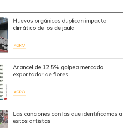
$ 14.500,00
-
-
$ 10.000,00
-
-
Huevos orgánicos duplican impacto
climático de los de jaula
$ 12.000,00
-
-
$ 7.253,00
-$ 1.129,00
-13,47%
AGRO
$ 2.133,00
-
-
$ 13.500,00
-
-
Arancel de 12,5% golpea mercado
exportador de flores
$ 15.500,00
-
-
$ 68.824,00
-
-
AGRO
$ 29.500,00
-$ 6.000,00
-16,90%
Las canciones con las que identificamos a
$ 7.800,00
-
estos artistas
-