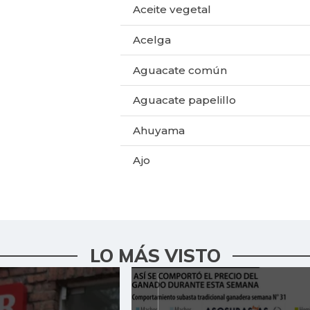
Aceite vegetal
Acelga
Aguacate común
Aguacate papelillo
Ahuyama
Ajo
Alas de pollo sin costillar
Apio
LO MÁS VISTO
Arracacha blanca
Arroz de primera