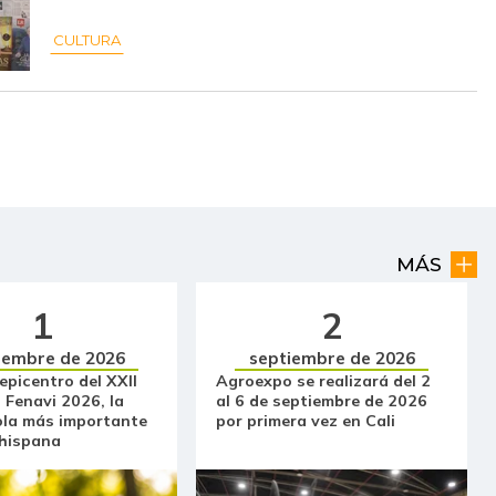
$ 10.500,00
-
-
CULTURA
$ 15.000,00
-
-
$ 2.400,00
-$ 567,00
-19,11%
$ 2.857,00
+$ 381,00
+15,39%
$ 15.500,00
-
-
$ 16.000,00
-
-
MÁS
$ 41.250,00
-
-
1
2
$ 964,50
-
-
iembre de 2026
septiembre de 2026
 epicentro del XXII
Agroexpo se realizará del 2
 Fenavi 2026, la
al 6 de septiembre de 2026
$ 4.267,00
-
-
ola más importante
por primera vez en Cali
 hispana
$ 3.633,00
-
-