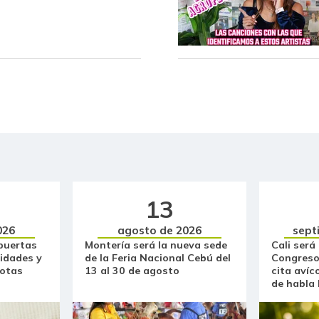
Carne de res en canal
Cazuela de mariscos
Cebolla cabezona blanca
Cebolla larga
Centro de pierna de res
Chatas de res
Chocolate amargo
13
Chócolo mazorca
026
agosto de 2026
sept
puertas
Montería será la nueva sede
Cali será
idades y
de la Feria Nacional Cebú del
Congreso
Cilantro
otas
13 al 30 de agosto
cita avíc
de habla
Coco