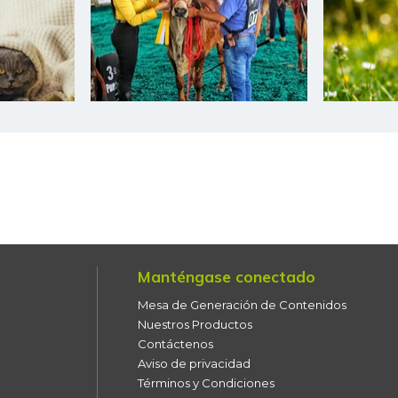
Cogote de carne de res
Coliflor
Costilla de cerdo
Costilla de res
Curuba
Curuba larga
Espinaca
Manténgase conectado
Espinazo de cerdo
Mesa de Generación de Contenidos
Falda de res
Nuestros Productos
Contáctenos
Filete congelado de róbalo
Aviso de privacidad
Términos y Condiciones