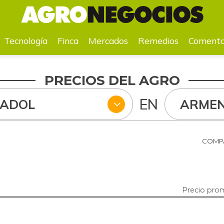
a
Mercados
Remedios
Comentarios
Agenda
Pr
Tecnología
Finca
Mercados
Remedios
Comenta
PRECIOS DEL AGRO
EN
RADOL
ARMEN
COMPA
Precio pro