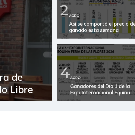
Arveja verde
2
Arveja verde seca
AGRO
Así se comportó el precio de
Atún en lata
ganado esta semana
Avena en hojuelas
Azúcar
4
Bagre rayado en postas
congelado
ra de
AGRO
Banano criollo
Ganadores del Día 1 de la
o Libre
ExpoInternacional Equina
Berenjena
Bocachico importado
Bola de brazo de res