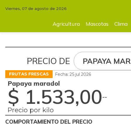
Viernes, 07 de agosto de 2026
Agricultura
Mascotas
Clima
Tecnología
Finc
Agricultura
Mascotas
Clima
PRECIO DE
PAPAYA MA
FRUTAS FRESCAS
Fecha: 25 jul 2026
Papaya maradol
$ 1.533,00
-
-
Precio por kilo
COMPORTAMIENTO DEL PRECIO