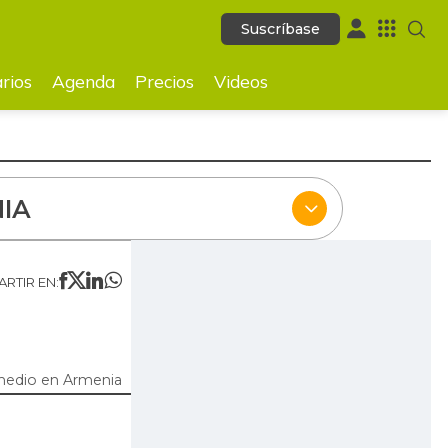
Suscríbase
Suscríbase
ecios
Videos
rios
Agenda
Precios
Videos
IA
RTIR EN:
medio en Armenia