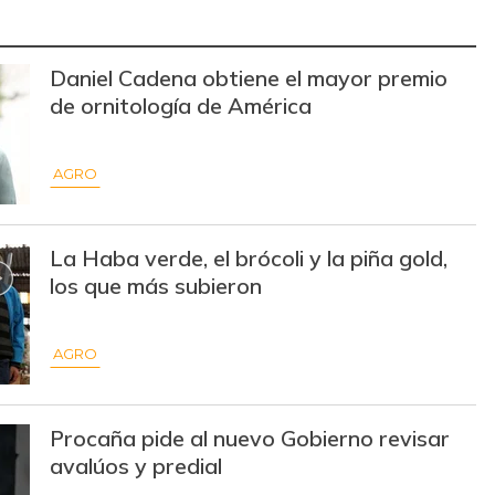
$ 14.500,00
-
-
$ 10.000,00
-
-
Daniel Cadena obtiene el mayor premio
de ornitología de América
$ 7.253,00
-$ 1.129,00
-13,47%
$ 2.133,00
-
-
AGRO
$ 13.500,00
-
-
$ 15.500,00
-
-
La Haba verde, el brócoli y la piña gold,
los que más subieron
$ 68.824,00
-
-
AGRO
$ 29.500,00
-$ 6.000,00
-16,90%
$ 7.800,00
-
-
Procaña pide al nuevo Gobierno revisar
avalúos y predial
$ 10.500,00
-
-