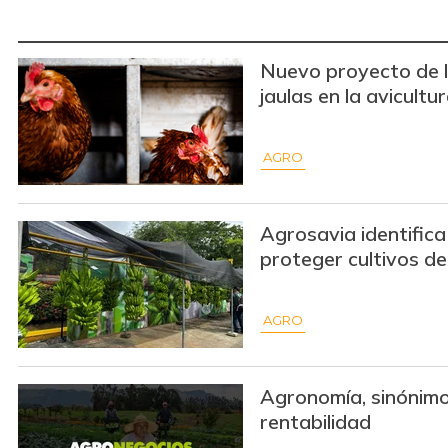
Nuevo proyecto de l
jaulas en la avicultu
AGRO
Agrosavia identific
proteger cultivos d
AGRO
Agronomía, sinónimo
rentabilidad