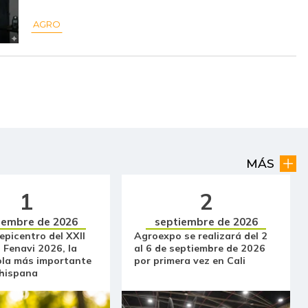
$ 15.000,00
-
-
AGRO
$ 2.400,00
-$ 567,00
-19,11%
$ 2.857,00
+$ 381,00
+15,39%
$ 15.500,00
-
-
$ 16.000,00
-
-
$ 41.250,00
-
-
MÁS
$ 964,50
-
-
1
2
iembre de 2026
septiembre de 2026
$ 4.267,00
-
-
 epicentro del XXII
Agroexpo se realizará del 2
 Fenavi 2026, la
al 6 de septiembre de 2026
$ 3.633,00
-
-
ola más importante
por primera vez en Cali
 hispana
$ 11.000,00
-
-