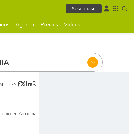
Suscríbase
Suscríbase
ecios
Videos
rios
Agenda
Precios
Videos
IA
RTIR EN:
medio en Armenia