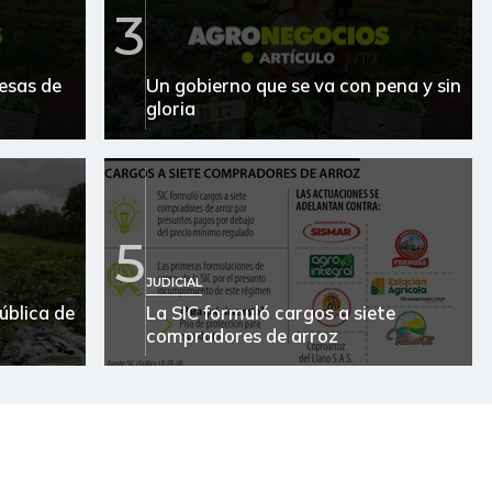
$ 6.000,00
+$ 400,00
+7,14%
3
$ 4.780,00
-
-
esas de
Un gobierno que se va con pena y sin
$ 37.619,00
-
-
gloria
$ 10.044,00
-
-
$ 2.265,00
-$ 112,00
-4,71%
5
$ 27.500,00
-
-
JUDICIAL
$ 1.383,00
-$ 117,00
-7,80%
ública de
La SIC formuló cargos a siete
compradores de arroz
$ 1.667,00
-$ 333,00
-16,65%
$ 19.800,00
-
-
$ 15.500,00
-
-