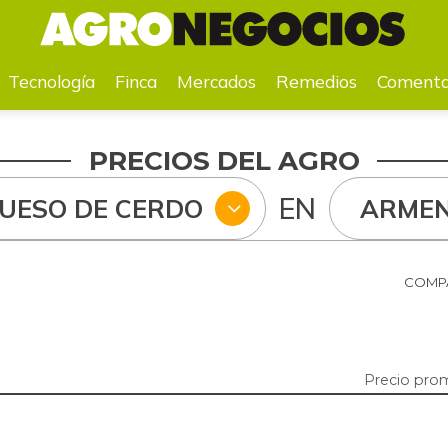
a
Mercados
Remedios
Comentarios
Agenda
Pr
Tecnología
Finca
Mercados
Remedios
Comenta
PRECIOS DEL AGRO
EN
HUESO DE CERDO
ARMEN
COMPA
Precio pro