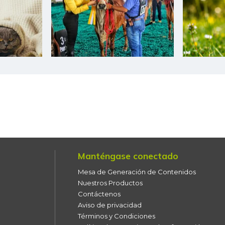
Coliflor
Costilla de cerdo
Costilla de res
Curuba
Curuba larga
Espinaca
Espinazo de cerdo
Manténgase conectado
Falda de res
Mesa de Generación de Contenidos
Filete congelado de róbalo
Nuestros Productos
Contáctenos
Filete congelado de toyo
Aviso de privacidad
blanco
Términos y Condiciones