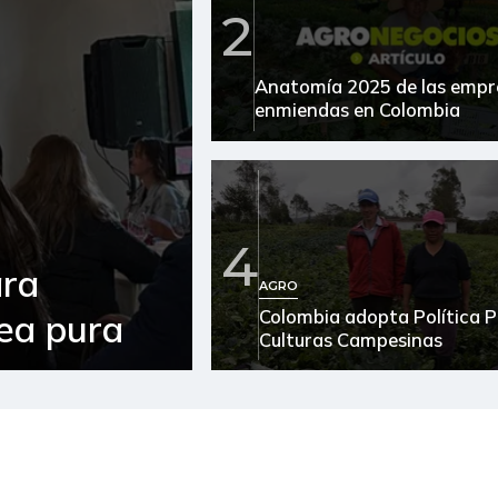
Arveja verde
2
Arveja verde seca
Anatomía 2025 de las empr
Atún en lata
enmiendas en Colombia
Avena en hojuelas
Azúcar
4
Bagre rayado en postas
congelado
ara
AGRO
Banano criollo
Colombia adopta Política P
sea pura
Culturas Campesinas
Berenjena
Bocachico importado
Bola de brazo de res