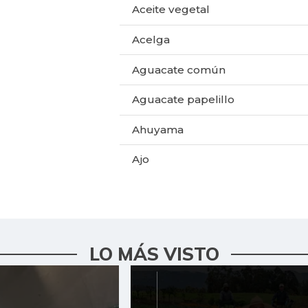
Aceite vegetal
Acelga
Aguacate común
Aguacate papelillo
Ahuyama
Ajo
Alas de pollo sin costillar
Apio
LO MÁS VISTO
Arracacha blanca
Arroz de primera