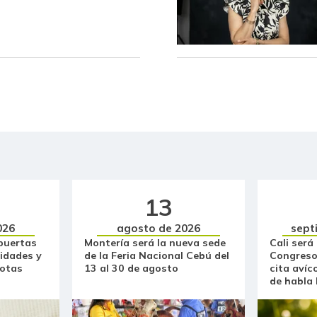
Cazuela de mariscos
Cebolla cabezona blanca
Cebolla larga
Centro de pierna de res
Chatas de res
Chocolate amargo
Chócolo mazorca
13
026
agosto de 2026
sept
Cilantro
puertas
Montería será la nueva sede
Cali será
idades y
de la Feria Nacional Cebú del
Congreso
Coco
otas
13 al 30 de agosto
cita avíc
de habla
Cogote de carne de res