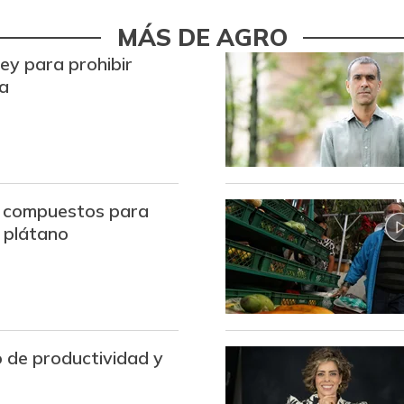
Bota de res
MÁS DE AGRO
Brazo con hueso de cerdo
ey para prohibir
ra
Breva
Brócoli
Cabeza de lomo de cerdo
Cadera de res
a compuestos para
e plátano
Café molido
Camarón Tití precocido
entero
Carne de cerdo en canal
 de productividad y
Carne de res en canal