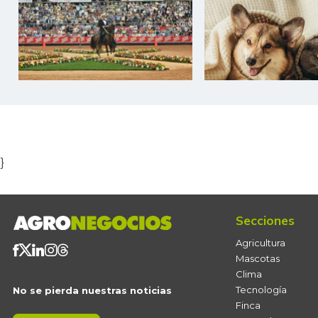
Item
1
of
5
}
Secciones
Agricultura
Mascotas
Clima
Tecnología
No se pierda nuestras noticias
Finca