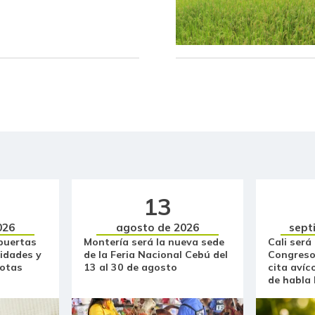
Cazuela de mariscos
Cebolla cabezona blanca
Cebolla larga
Centro de pierna de res
Chatas de res
Chocolate amargo
Chócolo mazorca
13
Cilantro
026
agosto de 2026
sept
puertas
Montería será la nueva sede
Cali será
idades y
de la Feria Nacional Cebú del
Congreso
Coco
otas
13 al 30 de agosto
cita avíc
de habla
Cogote de carne de res