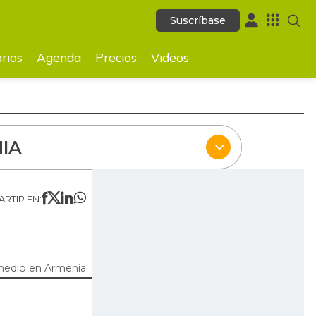
Suscríbase
Suscríbase
ecios
Videos
rios
Agenda
Precios
Videos
IA
RTIR EN:
medio en Armenia