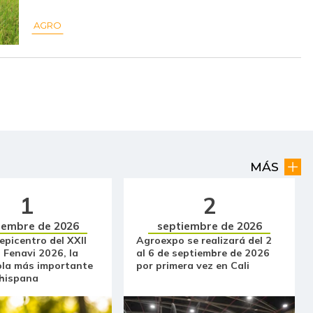
$ 15.000,00
-
-
AGRO
$ 2.400,00
-$ 567,00
-19,11%
$ 2.857,00
+$ 381,00
+15,39%
$ 15.500,00
-
-
$ 16.000,00
-
-
$ 41.250,00
-
-
MÁS
$ 964,50
-
-
1
2
$ 4.267,00
-
-
iembre de 2026
septiembre de 2026
 epicentro del XXII
Agroexpo se realizará del 2
 Fenavi 2026, la
al 6 de septiembre de 2026
$ 3.633,00
-
-
ola más importante
por primera vez en Cali
 hispana
$ 11.000,00
-
-