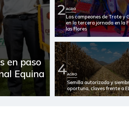
Arveja verde
2
AGRO
Arveja verde seca
Los campeones de Trote y 
en la tercera jornada en la 
Atún en lata
las Flores
Avena en hojuelas
Azúcar
es en paso
4
Bagre rayado en postas
congelado
onal Equina
AGRO
Banano criollo
Semilla autorizada y siemb
oportuna, claves frente a E
Berenjena
Bocachico importado
Bola de brazo de res