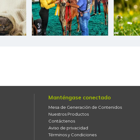
Coliflor
Costilla de cerdo
Costilla de res
Curuba
Curuba larga
Espinaca
Espinazo de cerdo
Manténgase conectado
Falda de res
Mesa de Generación de Contenidos
Filete congelado de róbalo
Nuestros Productos
Contáctenos
Filete congelado de toyo
Aviso de privacidad
blanco
Términos y Condiciones