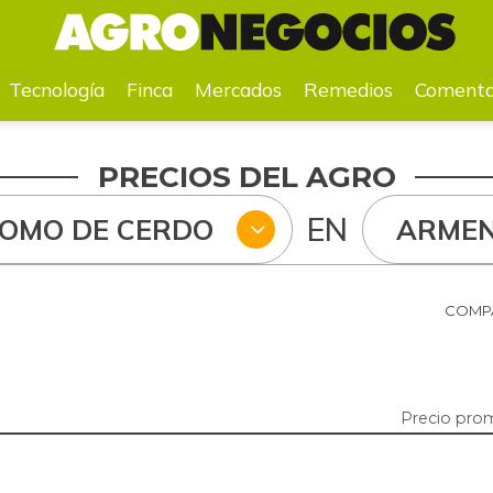
a
Mercados
Remedios
Comentarios
Agenda
Pr
Tecnología
Finca
Mercados
Remedios
Comenta
PRECIOS DEL AGRO
EN
LOMO DE CERDO
ARMEN
COMPA
Precio pro