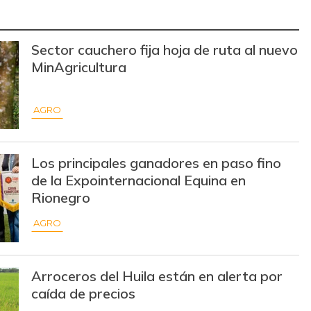
$ 14.500,00
-
-
$ 10.000,00
-
-
Sector cauchero fija hoja de ruta al nuevo
MinAgricultura
$ 12.000,00
-
-
$ 7.253,00
-$ 1.129,00
-13,47%
AGRO
$ 2.133,00
-
-
$ 15.500,00
-
-
Los principales ganadores en paso fino
de la Expointernacional Equina en
$ 68.824,00
-
-
Rionegro
AGRO
$ 29.500,00
-$ 6.000,00
-16,90%
$ 7.800,00
-
-
Arroceros del Huila están en alerta por
$ 10.500,00
-
caída de precios
-