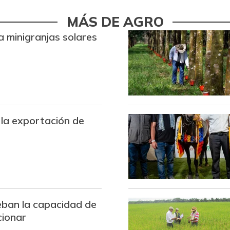
Bota de res
MÁS DE AGRO
Brazo con hueso de cerdo
a minigranjas solares
Brazo sin hueso de cerdo
Breva
Brócoli
Cadera de res
la exportación de
Café molido
Camarón Tití precocido
entero
Carne de cerdo en canal
ban la capacidad de
Carne de res en canal
cionar