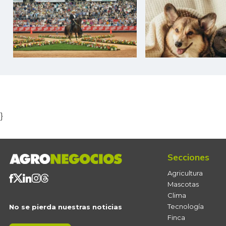
Item
1
of
5
}
Secciones
Agricultura
Mascotas
Clima
Tecnología
No se pierda nuestras noticias
Finca