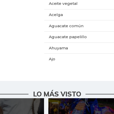
Aceite vegetal
Acelga
Aguacate común
Aguacate papelillo
Ahuyama
Ajo
Alas de pollo sin costillar
Apio
LO MÁS VISTO
Arracacha blanca
Arroz de primera