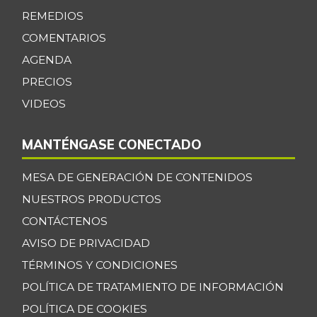
REMEDIOS
Espinaca
$ 2.119,00
COMENTARIOS
-0,82%
07/25/2026
AGENDA
Espinazo de cerdo
$ 17.333,00
PRECIOS
-
07/25/2026
VIDEOS
Falda de res
$ 23.500,00
-
07/25/2026
MANTÉNGASE CONECTADO
Filete congelado
$ 25.000,00
MESA DE GENERACIÓN DE CONTENIDOS
de corvina
-6,25%
NUESTROS PRODUCTOS
12/24/2016
CONTÁCTENOS
Filete congelado
$ 15.000,00
de toyo blanco
AVISO DE PRIVACIDAD
-
TÉRMINOS Y CONDICIONES
12/24/2016
POLÍTICA DE TRATAMIENTO DE INFORMACIÓN
Filete de merluza
$ 20.000,00
-22,08%
POLÍTICA DE COOKIES
12/24/2016