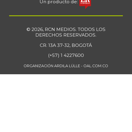
Un producto de:
Galletas saladas
$ 12.666,00
+2,83%
06/18/2022
Galletas saladas
$ 8.466,00
© 2026, RCN MEDIOS. TODOS LOS
de tres tacos
DERECHOS RESERVADOS.
-
08/08/2015
CR. 13A 37-32, BOGOTÁ
Gelatina
$ 43.452,00
(+57) 1 4227600
+0,34%
07/25/2026
ORGANIZACIÓN ARDILA LÜLLE - OAL.COM.CO
Granadilla
$ 2.583,00
-3,15%
11/25/2023
Guanábana
$ 6.583,00
-0,63%
07/25/2026
Guayaba
$ 2.494,75
+1,41%
07/25/2026
Haba verde
$ 1.470,33