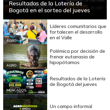
Resultados de la Lotería de
+0,37%
04/25/2020
Bogotá en el sorteo del jueves
Calamar blanco
$ 13.000,00
entero
+2,63%
Líderes comunitarios que
12/24/2016
fortalecen el desarrollo
Calamar morado
en el Valle
$ 18.000,00
entero
AGRO
+28,57%
12/24/2016
Polémica por decisión de
Camarón Tigre
frenar eutanasia de
$ 30.000,00
precocido seco
hipopótamos
-5,26%
AGRO
12/24/2016
Camarón Tití
Resultados de la Lotería
$ 14.000,00
precocido entero
de Bogotá del jueves
-4,55%
MERCADOS
12/24/2016
Cebolla cabezona
$ 2.642,00
blanca
Un campo informal
-2,55%