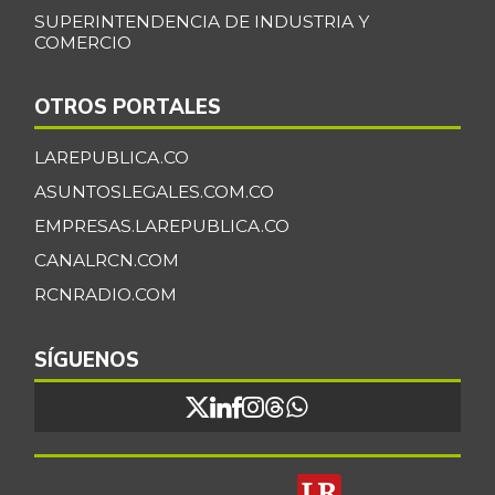
SUPERINTENDENCIA DE INDUSTRIA Y
Fresa
$ 10.000,00
COMERCIO
-4,76%
07/25/2026
Fríjol bolón
$ 4.480,00
OTROS PORTALES
-1,75%
03/17/2018
LAREPUBLICA.CO
Fríjol calima
$ 4.320,00
ASUNTOSLEGALES.COM.CO
-
05/29/2021
EMPRESAS.LAREPUBLICA.CO
Fríjol verde
CANALRCN.COM
$ 4.058,50
cargamanto
+2,32%
RCNRADIO.COM
07/25/2026
Fríjol verde en
SÍGUENOS
$ 4.150,00
vaina
-
07/25/2026
Fécula de maíz
$ 10.197,00
-
07/11/2020