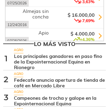
-3,63%
07/25/2026
Almejas sin
$ 16.000,00
concha
-7,69%
12/24/2016
Apio
$ 4.000,00
+4,36%
07/25/2026
LO MÁS VISTO
Arracacha
AGRO
$ 667,00
amarilla
Los principales ganadores en paso fino
1
-
de la Expointernacional Equina en
09/28/2013
Rionegro
Arracacha blanca
$ 2.866,50
AGRO
+4,24%
2
07/25/2026
Fedecafe anuncia apertura de tienda de
café en Mercado Libre
Arroz blanco
$ 3.283,00
importado
AGRO
3
-2,49%
Campeones de trocha y galope en la
07/25/2026
Expointernacional Equina
Arroz de primera