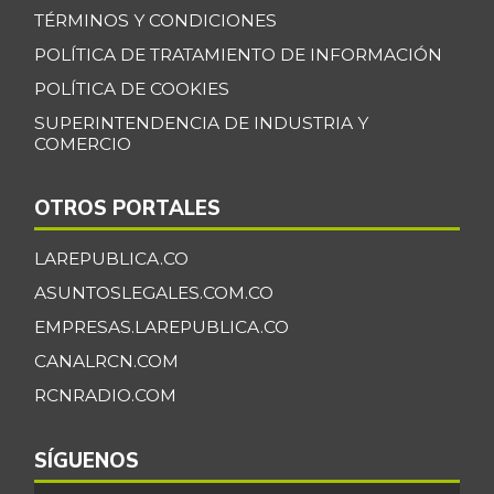
12/24/2016
TÉRMINOS Y CONDICIONES
Filete de merluza
POLÍTICA DE TRATAMIENTO DE INFORMACIÓN
$ 20.000,00
-22,08%
POLÍTICA DE COOKIES
12/24/2016
SUPERINTENDENCIA DE INDUSTRIA Y
Fresa
$ 10.000,00
COMERCIO
-4,76%
07/25/2026
Fríjol bolón
$ 4.480,00
OTROS PORTALES
-1,75%
03/17/2018
LAREPUBLICA.CO
Fríjol calima
$ 4.320,00
ASUNTOSLEGALES.COM.CO
-
05/29/2021
EMPRESAS.LAREPUBLICA.CO
Fríjol verde
$ 4.058,50
CANALRCN.COM
cargamanto
+2,32%
RCNRADIO.COM
07/25/2026
Fríjol verde en
SÍGUENOS
$ 4.150,00
vaina
-