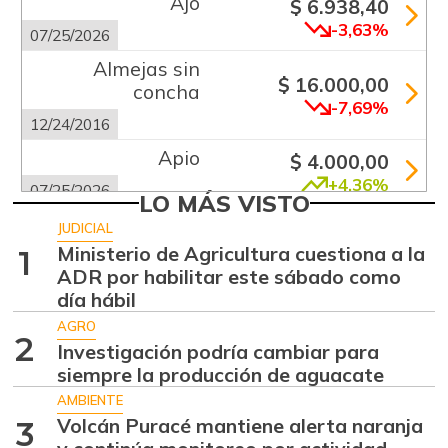
Ajo
$ 6.938,40
-3,63%
07/25/2026
Almejas sin
$ 16.000,00
concha
-7,69%
12/24/2016
Apio
$ 4.000,00
+4,36%
07/25/2026
LO MÁS VISTO
Arracacha
JUDICIAL
$ 667,00
amarilla
Ministerio de Agricultura cuestiona a la
1
-
ADR por habilitar este sábado como
09/28/2013
día hábil
Arracacha blanca
$ 2.866,50
AGRO
+4,24%
2
07/25/2026
Investigación podría cambiar para
siempre la producción de aguacate
Arroz blanco
$ 3.283,00
importado
AMBIENTE
-2,49%
Volcán Puracé mantiene alerta naranja
3
07/25/2026