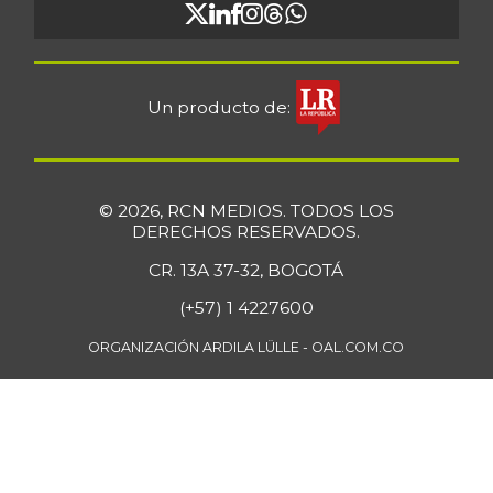
07/25/2026
Fécula de maíz
$ 10.197,00
-
07/11/2020
Un producto de:
Galletas saladas
$ 12.666,00
+2,83%
06/18/2022
Galletas saladas
$ 8.466,00
© 2026, RCN MEDIOS. TODOS LOS
de tres tacos
DERECHOS RESERVADOS.
-
08/08/2015
CR. 13A 37-32, BOGOTÁ
Gelatina
$ 43.452,00
(+57) 1 4227600
+0,34%
07/25/2026
ORGANIZACIÓN ARDILA LÜLLE - OAL.COM.CO
Granadilla
$ 2.583,00
-3,15%
11/25/2023
Guanábana
$ 6.583,00
-0,63%
07/25/2026