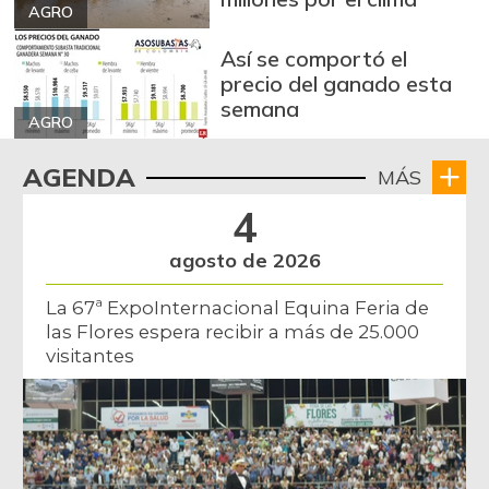
AGRO
12/24/2016
Cebolla cabezona
Así se comportó el
$ 2.642,00
blanca
precio del ganado esta
-2,55%
semana
07/25/2026
AGRO
Cebolla cabezona
$ 2.011,00
roja
AGENDA
MÁS
-1,32%
07/25/2026
4
Cebolla junca
$ 2.614,50
agosto de 2026
-9,16%
07/25/2026
La 67ª ExpoInternacional Equina Feria de
Cebolla larga
$ 3.187,50
las Flores espera recibir a más de 25.000
+7,74%
07/25/2026
visitantes
Chatas de res
$ 28.000,00
-
07/25/2026
Chocolate amargo
$ 22.000,00