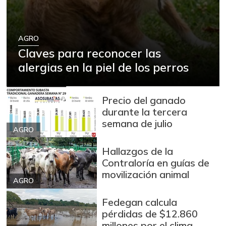
Cadera de res
$ 27.000,00
-
07/25/2026
Café instantáneo
$ 88.235,00
AGRO
Claves para reconocer las
+0,37%
04/25/2020
alergias en la piel de los perros
Calamar blanco
$ 13.000,00
entero
+2,63%
12/24/2016
Precio del ganado
durante la tercera
Calamar morado
semana de julio
$ 18.000,00
entero
AGRO
+28,57%
12/24/2016
Hallazgos de la
Camarón Tigre
Contraloría en guías de
$ 30.000,00
precocido seco
movilización animal
-5,26%
AGRO
12/24/2016
Fedegan calcula
Camarón Tití
$ 14.000,00
pérdidas de $12.860
precocido entero
millones por el clima
-4,55%