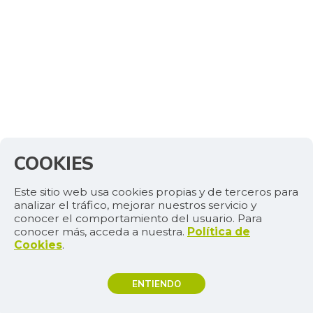
-
08/24/2013
Huevo rojo A
$ 333,00
-1,19%
07/25/2026
Huevo rojo AA
$ 404,00
+1,00%
07/25/2026
Huevo rojo extra
$ 472,00
-
07/25/2026
COOKIES
Kiwi
$ 18.667,00
Este sitio web usa cookies propias y de terceros para
-0,44%
11/25/2023
analizar el tráfico, mejorar nuestros servicio y
Langostino 16-20
conocer el comportamiento del usuario. Para
$ 62.000,00
conocer más, acceda a nuestra.
Política de
+3,33%
12/24/2016
Cookies
.
Langostino U12
$ 62.000,00
ENTIENDO
+3,33%
12/24/2016
Leche en polvo