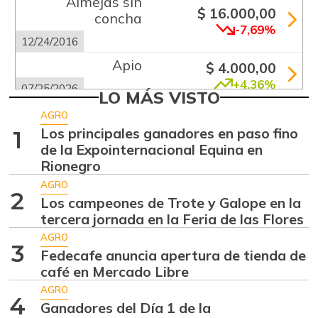
Almejas sin
$ 16.000,00
concha
-7,69%
12/24/2016
Apio
$ 4.000,00
+4,36%
07/25/2026
LO MÁS VISTO
Arracacha
AGRO
$ 667,00
amarilla
Los principales ganadores en paso fino
1
-
de la Expointernacional Equina en
09/28/2013
Rionegro
Arracacha blanca
$ 2.866,50
AGRO
+4,24%
2
07/25/2026
Los campeones de Trote y Galope en la
tercera jornada en la Feria de las Flores
Arroz blanco
$ 3.283,00
importado
AGRO
3
-2,49%
Fedecafe anuncia apertura de tienda de
07/25/2026
café en Mercado Libre
Arroz de primera
$ 3.947,00
AGRO
4
-3,90%
Ganadores del Día 1 de la
07/25/2026