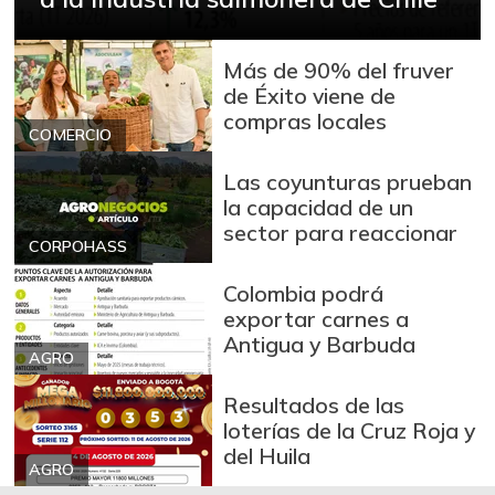
$ 13.000,00
entero
+2,63%
12/24/2016
Más de 90% del fruver
Calamar morado
de Éxito viene de
$ 18.000,00
entero
compras locales
+28,57%
COMERCIO
12/24/2016
Camarón Tigre
Las coyunturas prueban
$ 30.000,00
precocido seco
la capacidad de un
-5,26%
sector para reaccionar
12/24/2016
CORPOHASS
Camarón Tití
Colombia podrá
$ 14.000,00
precocido entero
exportar carnes a
-4,55%
12/24/2016
Antigua y Barbuda
AGRO
Cebolla cabezona
$ 2.642,00
blanca
Resultados de las
-2,55%
loterías de la Cruz Roja y
07/25/2026
del Huila
AGRO
Cebolla cabezona
$ 2.011,00