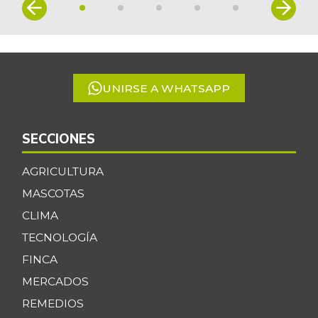
Item
Coco
$ 5.417,00
1
+1,31%
07/25/2026
of
5
Coliflor
$ 2.853,00
-7,72%
07/25/2026
UNIRSE A WHATSAPP
Costilla de cerdo
$ 21.500,00
-
07/25/2026
SECCIONES
Costilla de res
$ 23.500,00
AGRICULTURA
-
07/25/2026
MASCOTAS
Curuba
$ 2.139,00
CLIMA
-0,14%
07/25/2026
TECNOLOGÍA
Curuba larga
$ 935,00
FINCA
+3,09%
07/12/2014
MERCADOS
Espinaca
$ 2.119,00
REMEDIOS
-0,82%
07/25/2026