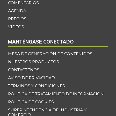
COMENTARIOS
Espinazo de cerdo
$ 17.333,00
AGENDA
-
07/25/2026
PRECIOS
Falda de res
$ 23.500,00
VIDEOS
-
07/25/2026
MANTÉNGASE CONECTADO
Filete congelado
$ 25.000,00
de corvina
-6,25%
MESA DE GENERACIÓN DE CONTENIDOS
12/24/2016
NUESTROS PRODUCTOS
Filete congelado
$ 15.000,00
CONTÁCTENOS
de toyo blanco
-
AVISO DE PRIVACIDAD
12/24/2016
TÉRMINOS Y CONDICIONES
Filete de merluza
$ 20.000,00
POLÍTICA DE TRATAMIENTO DE INFORMACIÓN
-22,08%
12/24/2016
POLÍTICA DE COOKIES
Fresa
$ 10.000,00
SUPERINTENDENCIA DE INDUSTRIA Y
-4,76%
07/25/2026
COMERCIO