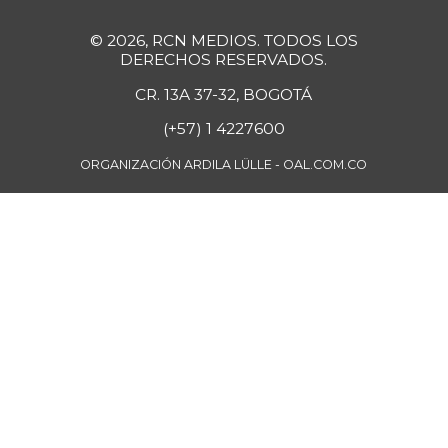
Fécula de maíz
$ 10.197,00
-
07/11/2020
© 2026, RCN MEDIOS. TODOS LOS
DERECHOS RESERVADOS.
Galletas saladas
$ 12.666,00
+2,83%
CR. 13A 37-32, BOGOTÁ
06/18/2022
(+57) 1 4227600
Galletas saladas
$ 8.466,00
de tres tacos
ORGANIZACIÓN ARDILA LÜLLE - OAL.COM.CO
-
08/08/2015
Gelatina
$ 43.452,00
+0,34%
07/25/2026
Granadilla
$ 2.583,00
-3,15%
11/25/2023
Guanábana
$ 6.583,00
-0,63%
07/25/2026
Guayaba
$ 2.494,75
+1,41%