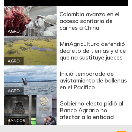
Café instantáneo
$ 88.235,00
Colombia avanza en el
+0,37%
04/25/2020
acceso sanitario de
carnes a China
Calamar blanco
AGRO
$ 13.000,00
entero
+2,63%
MinAgricultura defendió
12/24/2016
decreto de tierras y dice
Calamar morado
que no sustituye jueces
$ 18.000,00
entero
AGRO
+28,57%
12/24/2016
Inició temporada de
avistamiento de ballenas
Camarón Tigre
$ 30.000,00
en el Pacífico
precocido seco
AGRO
-5,26%
12/24/2016
Gobierno electo pidió al
Camarón Tití
Banco Agrario no
$ 14.000,00
precocido entero
afectar a la entidad
-4,55%
BANCOS
12/24/2016