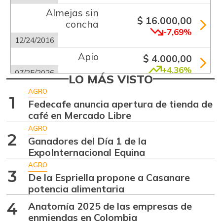
Almejas sin
$ 16.000,00
concha
-7,69%
12/24/2016
Apio
$ 4.000,00
+4,36%
07/25/2026
LO MÁS VISTO
Arracacha
AGRO
$ 667,00
1
amarilla
Fedecafe anuncia apertura de tienda de
-
café en Mercado Libre
09/28/2013
AGRO
Arracacha blanca
$ 2.866,50
2
Ganadores del Día 1 de la
+4,24%
07/25/2026
ExpoInternacional Equina
Arroz blanco
AGRO
3
$ 3.283,00
importado
De la Espriella propone a Casanare
-2,49%
potencia alimentaria
07/25/2026
4
Anatomía 2025 de las empresas de
Arroz de primera
$ 3.947,00
enmiendas en Colombia