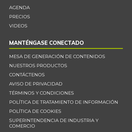
Curuba larga
$ 935,00
AGENDA
+3,09%
07/12/2014
PRECIOS
Espinaca
$ 2.119,00
VIDEOS
-0,82%
07/25/2026
Espinazo de cerdo
MANTÉNGASE CONECTADO
$ 17.333,00
-
07/25/2026
MESA DE GENERACIÓN DE CONTENIDOS
Falda de res
$ 23.500,00
NUESTROS PRODUCTOS
-
07/25/2026
CONTÁCTENOS
Filete congelado
AVISO DE PRIVACIDAD
$ 25.000,00
de corvina
-6,25%
TÉRMINOS Y CONDICIONES
12/24/2016
POLÍTICA DE TRATAMIENTO DE INFORMACIÓN
Filete congelado
POLÍTICA DE COOKIES
$ 15.000,00
de toyo blanco
-
SUPERINTENDENCIA DE INDUSTRIA Y
12/24/2016
COMERCIO