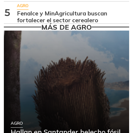
-3,90%
07/25/2026
AGRO
5
Arveja verde
Fenalce y MinAgricultura buscan
$ 1.600,00
fortalecer el sector cerealero
-33,33%
08/22/2020
MÁS DE AGRO
Arveja verde en
$ 4.675,00
vaina
-0,53%
07/25/2026
Arveja verde seca
$ 2.840,00
-2,74%
07/25/2026
Atún en lata
$ 27.976,00
+0,32%
10/15/2022
Azúcar morena
$ 2.900,00
+1,75%
05/01/2021
Azúcar refinada
$ 3.755,00
AGRO
+6,68%
08/06/2022
Hallan en Santander helecho fósil