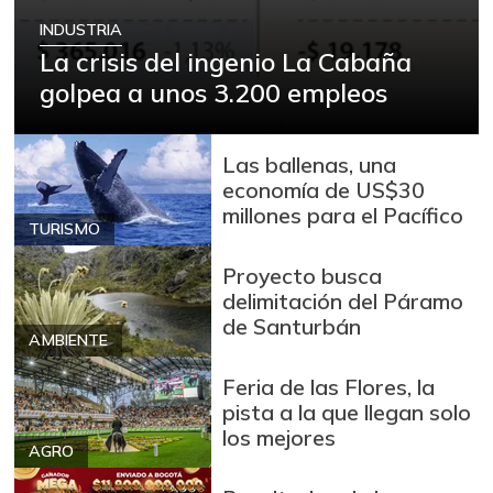
+3,64%
07/25/2026
INDUSTRIA
Cadera de res
La crisis del ingenio La Cabaña
$ 27.000,00
-
golpea a unos 3.200 empleos
07/25/2026
Café instantáneo
$ 88.235,00
+0,37%
Las ballenas, una
04/25/2020
economía de US$30
Calamar blanco
millones para el Pacífico
$ 13.000,00
entero
TURISMO
+2,63%
12/24/2016
Proyecto busca
Calamar morado
delimitación del Páramo
$ 18.000,00
entero
de Santurbán
+28,57%
AMBIENTE
12/24/2016
Feria de las Flores, la
Camarón Tigre
pista a la que llegan solo
$ 30.000,00
precocido seco
los mejores
-5,26%
AGRO
12/24/2016