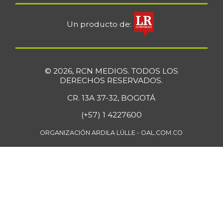
$ 4.150,00
vaina
-
Un producto de:
07/25/2026
Fécula de maíz
$ 10.197,00
-
07/11/2020
© 2026, RCN MEDIOS. TODOS LOS
Galletas saladas
$ 12.666,00
DERECHOS RESERVADOS.
+2,83%
06/18/2022
CR. 13A 37-32, BOGOTÁ
Galletas saladas
(+57) 1 4227600
$ 8.466,00
de tres tacos
-
ORGANIZACIÓN ARDILA LÜLLE - OAL.COM.CO
08/08/2015
Gelatina
$ 43.452,00
+0,34%
07/25/2026
Granadilla
$ 2.583,00
-3,15%
11/25/2023
Guanábana
$ 6.583,00