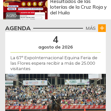
Camarón Tití
Resultados de las
$ 14.000,00
precocido entero
loterías de la Cruz Roja y
-4,55%
del Huila
12/24/2016
AGRO
Cebolla cabezona
$ 2.642,00
AGENDA
blanca
MÁS
-2,55%
4
07/25/2026
Cebolla cabezona
agosto de 2026
$ 2.011,00
roja
-1,32%
La 67ª ExpoInternacional Equina Feria de
07/25/2026
las Flores espera recibir a más de 25.000
Cebolla junca
$ 2.614,50
visitantes
-9,16%
07/25/2026
Cebolla larga
$ 3.187,50
+7,74%
07/25/2026
Chatas de res
$ 28.000,00
-
07/25/2026