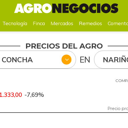
a
Mercados
Remedios
Comentarios
Agenda
Pr
Tecnología
Finca
Mercados
Remedios
Comenta
PRECIOS DEL AGRO
EN
N CONCHA
NARIÑ
COMPA
1.333,00
-7,69%
Precio pr