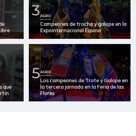
3
$ 2.900,00
+$ 50,00
+1,75%
AGRO
de
Campeones de trocha y galope en la
$ 3.755,00
+$ 235,00
+6,68%
ibre
Expointernacional Equina
$ 2.662,00
-
-
$ 26.000,00
-
-
$ 26.500,00
-
-
5
AGRO
$ 21.500,00
-
-
Los campeones de Trote y Galope en
s que
la tercera jornada en la Feria de las
$ 2.504,67
+$ 88,00
+3,64%
rtín
Flores
$ 27.000,00
-
-
$ 88.235,00
+$ 327,00
+0,37%
$ 13.000,00
+$ 333,00
+2,63%