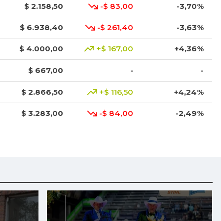
$ 2.158,50
-$ 83,00
-3,70%
$ 6.938,40
-$ 261,40
-3,63%
$ 4.000,00
+$ 167,00
+4,36%
$ 667,00
-
-
$ 2.866,50
+$ 116,50
+4,24%
$ 3.283,00
-$ 84,00
-2,49%
$ 3.947,00
-$ 160,00
-3,90%
$ 1.600,00
-$ 800,00
-33,33%
$ 4.675,00
-$ 25,00
-0,53%
$ 2.840,00
-$ 80,00
-2,74%
$ 27.976,00
+$ 89,00
+0,32%