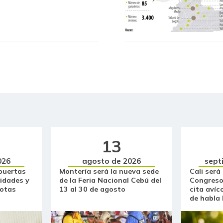
Chócolo mazorca
Cilantro
Coco
Coliflor
Costilla de cerdo
Costilla de res
Curuba
13
Curuba larga
026
agosto de 2026
sept
puertas
Montería será la nueva sede
Cali será
Espinaca
idades y
de la Feria Nacional Cebú del
Congreso
otas
13 al 30 de agosto
cita avíc
Espinazo de cerdo
de habla
Falda de res