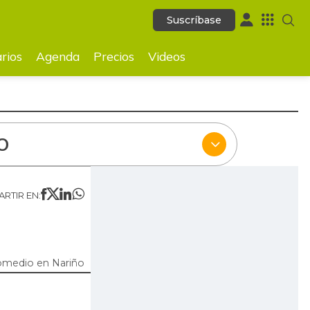
Suscríbase
Suscríbase
ecios
Videos
rios
Agenda
Precios
Videos
O
RTIR EN:
omedio en Nariño