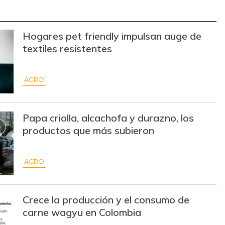
$ 18.000,00
+$ 4.000,00
+28,57%
Hogares pet friendly impulsan auge de
$ 30.000,00
-$ 1.667,00
-5,26%
textiles resistentes
$ 14.000,00
-$ 667,00
-4,55%
AGRO
$ 2.642,00
-$ 69,00
-2,55%
Papa criolla, alcachofa y durazno, los
$ 2.011,00
-$ 27,00
-1,32%
productos que más subieron
$ 2.614,50
-$ 263,50
-9,16%
$ 3.187,50
+$ 229,00
+7,74%
AGRO
$ 28.000,00
-
-
Crece la producción y el consumo de
$ 22.000,00
+$ 120,00
+0,55%
carne wagyu en Colombia