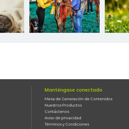
Filete congelado de corvina
Filete congelado de toyo
blanco
Filete de merluza
Fresa
Fríjol bolón
Fríjol calima
Manténgase conectado
Fríjol verde cargamanto
Mesa de Generación de Contenidos
Fríjol verde en vaina
Nuestros Productos
Contáctenos
Fécula de maíz
Aviso de privacidad
Términos y Condiciones
Galletas saladas