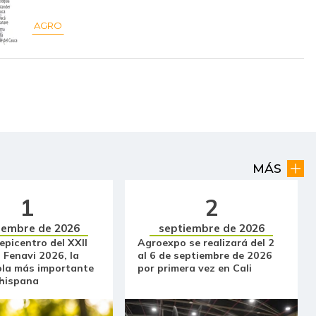
$ 847,00
-$ 56,00
-6,20%
AGRO
$ 4.725,00
+$ 275,00
+6,18%
$ 5.417,00
+$ 70,00
+1,31%
$ 2.853,00
-$ 238,67
-7,72%
$ 21.500,00
-
-
$ 23.500,00
-
-
MÁS
$ 2.139,00
-$ 3,00
-0,14%
1
2
$ 935,00
+$ 28,00
+3,09%
iembre de 2026
septiembre de 2026
 epicentro del XXII
Agroexpo se realizará del 2
$ 2.119,00
-$ 17,50
-0,82%
 Fenavi 2026, la
al 6 de septiembre de 2026
ola más importante
por primera vez en Cali
$ 17.333,00
-
-
 hispana
$ 23.500,00
-
-