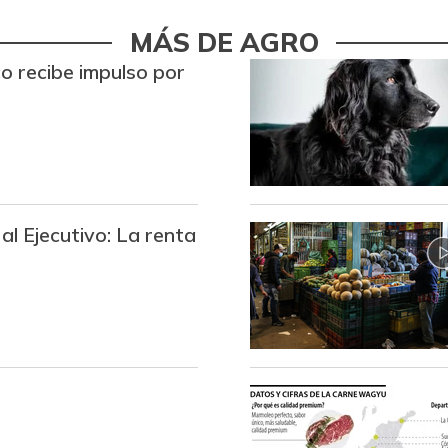
Calamar morado entero
MÁS DE AGRO
ico recibe impulso por
Camarón Tigre precocido
seco
Camarón Tití precocido
entero
Cebolla cabezona blanca
al Ejecutivo: La renta
Cebolla cabezona roja
Cebolla junca
Cebolla larga
Chatas de res
Chocolate amargo