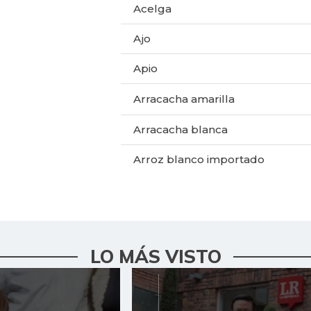
Acelga
Ajo
Apio
Arracacha amarilla
Arracacha blanca
Arroz blanco importado
Arroz de primera
Arveja verde
Arveja verde en vaina
LO MÁS VISTO
Arveja verde seca
Atún en lata