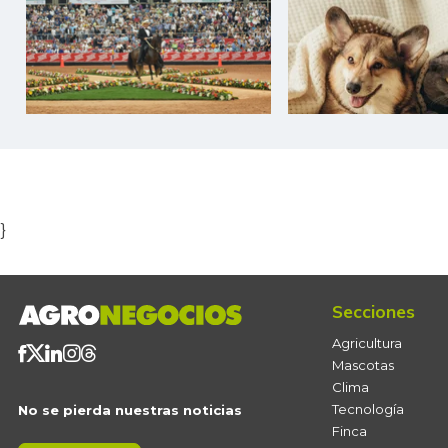
Item
1
of
5
}
Secciones
Agricultura
Mascotas
Clima
Tecnología
No se pierda nuestras noticias
Finca