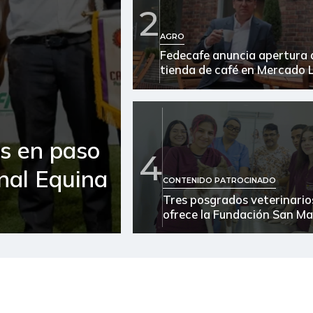
2
Azúcar morena
AGRO
Fedecafe anuncia apertura 
Azúcar refinada
tienda de café en Mercado L
Banano criollo
Bola de brazo de res
es en paso
Bola de pierna de res
4
onal Equina
Brazo sin hueso de cerdo
CONTENIDO PATROCINADO
Tres posgrados veterinario
Brócoli
ofrece la Fundación San Ma
Cadera de res
Café instantáneo
Calamar blanco entero