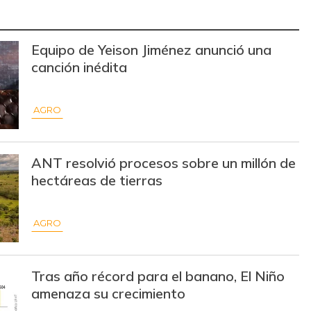
$ 13.000,00
+$ 333,00
+2,63%
Equipo de Yeison Jiménez anunció una
$ 18.000,00
+$ 4.000,00
+28,57%
canción inédita
$ 30.000,00
-$ 1.667,00
-5,26%
AGRO
$ 14.000,00
-$ 667,00
-4,55%
ANT resolvió procesos sobre un millón de
$ 2.642,00
-$ 69,00
-2,55%
hectáreas de tierras
$ 2.011,00
-$ 27,00
-1,32%
$ 2.614,50
-$ 263,50
-9,16%
AGRO
$ 3.187,50
+$ 229,00
+7,74%
Tras año récord para el banano, El Niño
$ 28.000,00
-
-
amenaza su crecimiento