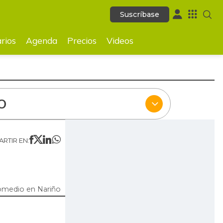
Suscríbase
Suscríbase
ecios
Videos
rios
Agenda
Precios
Videos
O
RTIR EN:
omedio en Nariño