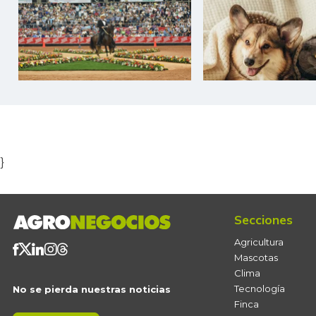
Item
1
of
5
}
Secciones
Agricultura
Mascotas
Clima
Tecnología
No se pierda nuestras noticias
Finca