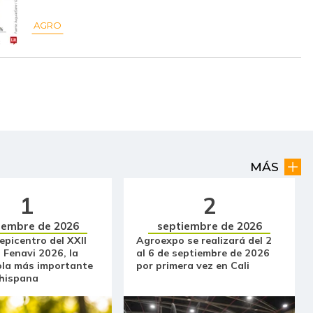
$ 22.000,00
+$ 120,00
+0,55%
AGRO
$ 847,00
-$ 56,00
-6,20%
$ 4.725,00
+$ 275,00
+6,18%
$ 5.417,00
+$ 70,00
+1,31%
$ 2.853,00
-$ 238,67
-7,72%
$ 21.500,00
-
-
MÁS
$ 23.500,00
-
-
1
2
$ 2.139,00
-$ 3,00
-0,14%
iembre de 2026
septiembre de 2026
 epicentro del XXII
Agroexpo se realizará del 2
$ 935,00
+$ 28,00
+3,09%
 Fenavi 2026, la
al 6 de septiembre de 2026
ola más importante
por primera vez en Cali
$ 2.119,00
-$ 17,50
-0,82%
 hispana
$ 23.500,00
-
-