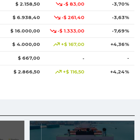
$ 2.158,50
-$ 83,00
-3,70%
$ 6.938,40
-$ 261,40
-3,63%
$ 16.000,00
-$ 1.333,00
-7,69%
$ 4.000,00
+$ 167,00
+4,36%
$ 667,00
-
-
$ 2.866,50
+$ 116,50
+4,24%
$ 3.283,00
-$ 84,00
-2,49%
$ 3.947,00
-$ 160,00
-3,90%
$ 1.600,00
-$ 800,00
-33,33%
$ 4.675,00
-$ 25,00
-0,53%
$ 2.840,00
-$ 80,00
-2,74%