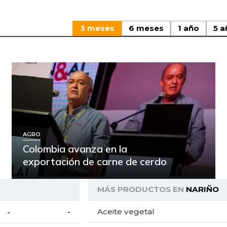
3 meses
6 meses
1 año
5 a
AGRO
Colombia avanza en la
exportación de carne de cerdo
MÁS PRODUCTOS EN
NARIÑO
Aceite vegetal
-
-