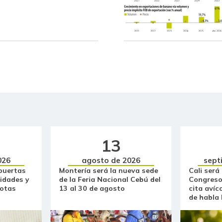
Chocolate amargo
Chócolo mazorca
Cilantro
Coco
Coliflor
Costilla de cerdo
Costilla de res
13
Curuba
026
agosto de 2026
sept
puertas
Montería será la nueva sede
Cali será
Curuba larga
idades y
de la Feria Nacional Cebú del
Congreso
otas
13 al 30 de agosto
cita avíc
Espinaca
de habla
Falda de res