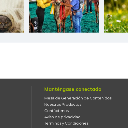
Filete congelado de corvina
Filete congelado de toyo
blanco
Filete de merluza
Fresa
Fríjol bolón
Fríjol calima
Manténgase conectado
Fríjol verde cargamanto
Mesa de Generación de Contenidos
Fríjol verde en vaina
Nuestros Productos
Contáctenos
Fécula de maíz
Aviso de privacidad
Términos y Condiciones
Galletas saladas