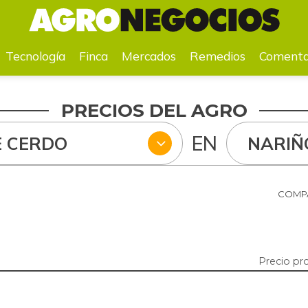
a
Mercados
Remedios
Comentarios
Agenda
Pr
Tecnología
Finca
Mercados
Remedios
Comenta
PRECIOS DEL AGRO
EN
E CERDO
NARIÑ
COMPA
Precio pr