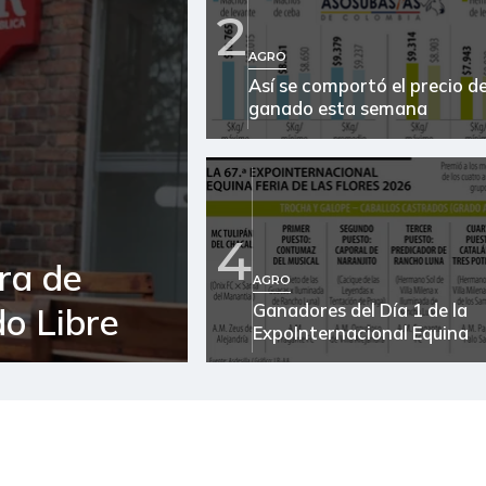
2
Atún en lata
AGRO
Así se comportó el precio de
Azúcar morena
ganado esta semana
Azúcar refinada
Banano criollo
Bola de brazo de res
4
ra de
Bola de pierna de res
AGRO
Ganadores del Día 1 de la
o Libre
Brazo sin hueso de cerdo
ExpoInternacional Equina
Brócoli
Cadera de res
Café instantáneo