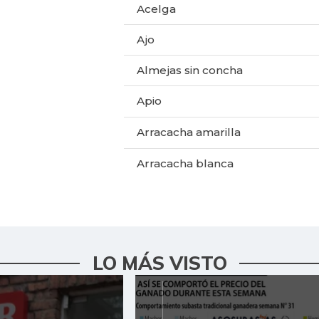
Acelga
Ajo
Almejas sin concha
Apio
Arracacha amarilla
Arracacha blanca
Arroz blanco importado
Arroz de primera
Arveja verde
LO MÁS VISTO
Arveja verde en vaina
Arveja verde seca