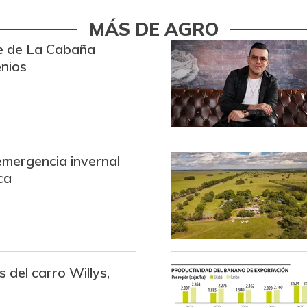
Calamar blanco entero
MÁS DE AGRO
re de La Cabaña
Calamar morado entero
nios
Camarón Tigre precocido
seco
Camarón Tití precocido
entero
emergencia invernal
Cebolla cabezona blanca
ca
Cebolla cabezona roja
Cebolla junca
Cebolla larga
 del carro Willys,
Chatas de res