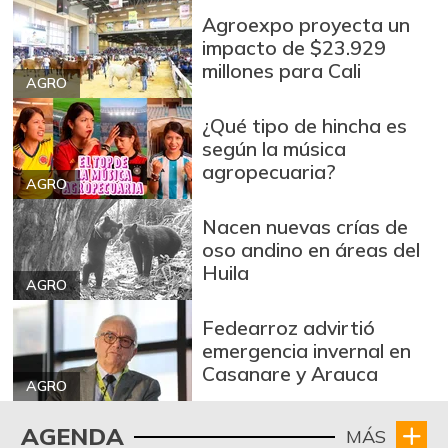
Café instantáneo
$ 88.235,00
Agroexpo proyecta un
+0,37%
04/25/2020
impacto de $23.929
millones para Cali
Calamar blanco
AGRO
$ 13.000,00
entero
+2,63%
¿Qué tipo de hincha es
12/24/2016
según la música
Calamar morado
agropecuaria?
$ 18.000,00
entero
AGRO
+28,57%
12/24/2016
Nacen nuevas crías de
oso andino en áreas del
Camarón Tigre
$ 30.000,00
Huila
precocido seco
AGRO
-5,26%
12/24/2016
Fedearroz advirtió
Camarón Tití
emergencia invernal en
$ 14.000,00
precocido entero
Casanare y Arauca
-4,55%
AGRO
12/24/2016
Cebolla cabezona
AGENDA
MÁS
$ 2.642,00