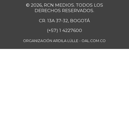
-
07/11/2020
© 2026, RCN MEDIOS. TODOS LOS
DERECHOS RESERVADOS.
Galletas saladas
$ 12.666,00
+2,83%
CR. 13A 37-32, BOGOTÁ
06/18/2022
(+57) 1 4227600
Galletas saladas
$ 8.466,00
de tres tacos
ORGANIZACIÓN ARDILA LÜLLE - OAL.COM.CO
-
08/08/2015
Gelatina
$ 43.452,00
+0,34%
07/25/2026
Granadilla
$ 2.583,00
-3,15%
11/25/2023
Guanábana
$ 6.583,00
-0,63%
07/25/2026
Guayaba
$ 2.494,75
+1,41%
07/25/2026