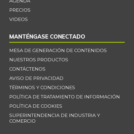
AGENDA
+3,09%
07/12/2014
PRECIOS
Espinaca
$ 2.119,00
VIDEOS
-0,82%
07/25/2026
Espinazo de cerdo
MANTÉNGASE CONECTADO
$ 17.333,00
-
07/25/2026
MESA DE GENERACIÓN DE CONTENIDOS
Falda de res
$ 23.500,00
NUESTROS PRODUCTOS
-
07/25/2026
CONTÁCTENOS
Filete congelado
AVISO DE PRIVACIDAD
$ 25.000,00
de corvina
-6,25%
TÉRMINOS Y CONDICIONES
12/24/2016
POLÍTICA DE TRATAMIENTO DE INFORMACIÓN
Filete congelado
POLÍTICA DE COOKIES
$ 15.000,00
de toyo blanco
-
SUPERINTENDENCIA DE INDUSTRIA Y
12/24/2016
COMERCIO
Filete de merluza
$ 20.000,00