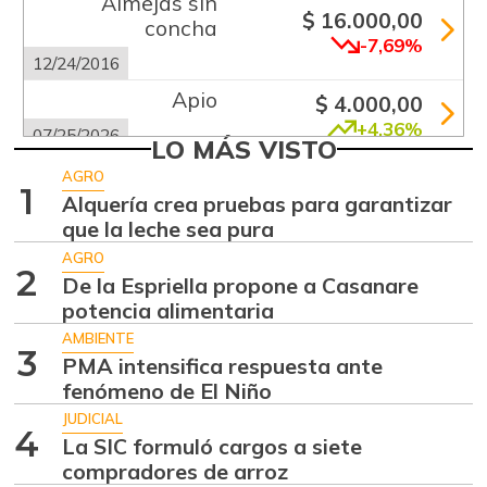
Almejas sin
$ 16.000,00
concha
-7,69%
12/24/2016
Apio
$ 4.000,00
+4,36%
07/25/2026
LO MÁS VISTO
Arracacha
AGRO
$ 667,00
1
amarilla
Alquería crea pruebas para garantizar
-
que la leche sea pura
09/28/2013
AGRO
Arracacha blanca
$ 2.866,50
2
De la Espriella propone a Casanare
+4,24%
07/25/2026
potencia alimentaria
Arroz blanco
AMBIENTE
3
$ 3.283,00
importado
PMA intensifica respuesta ante
-2,49%
fenómeno de El Niño
07/25/2026
JUDICIAL
Arroz de primera
4
$ 3.947,00
La SIC formuló cargos a siete
-3,90%
compradores de arroz
07/25/2026