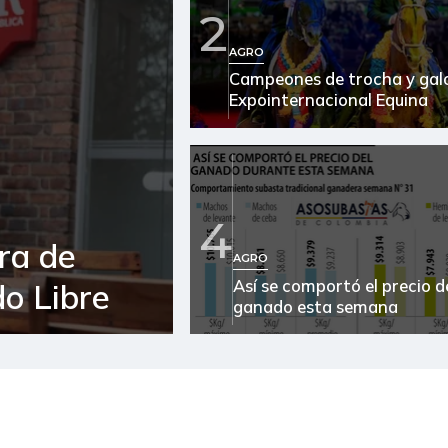
2
Atún en lata
AGRO
Campeones de trocha y galo
Azúcar morena
Expointernacional Equina
Azúcar refinada
Banano criollo
Bola de brazo de res
4
ra de
Bola de pierna de res
AGRO
Así se comportó el precio d
o Libre
Brazo sin hueso de cerdo
ganado esta semana
Brócoli
Cadera de res
Café instantáneo