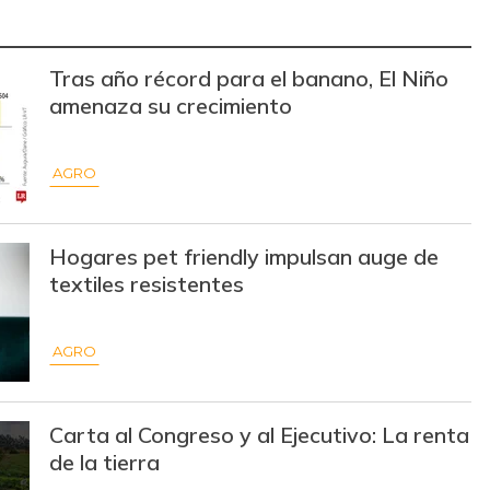
$ 13.000,00
+$ 333,00
+2,63%
Tras año récord para el banano, El Niño
$ 18.000,00
+$ 4.000,00
+28,57%
amenaza su crecimiento
$ 30.000,00
-$ 1.667,00
-5,26%
AGRO
$ 14.000,00
-$ 667,00
-4,55%
Hogares pet friendly impulsan auge de
$ 2.642,00
-$ 69,00
-2,55%
textiles resistentes
$ 2.011,00
-$ 27,00
-1,32%
$ 2.614,50
-$ 263,50
-9,16%
AGRO
$ 3.187,50
+$ 229,00
+7,74%
Carta al Congreso y al Ejecutivo: La renta
$ 28.000,00
-
-
de la tierra