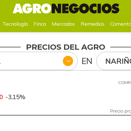
a
Mercados
Remedios
Comentarios
Agenda
Pr
Tecnología
Finca
Mercados
Remedios
Comenta
PRECIOS DEL AGRO
EN
A
NARIÑ
COMPA
0
-3,15%
Precio pr