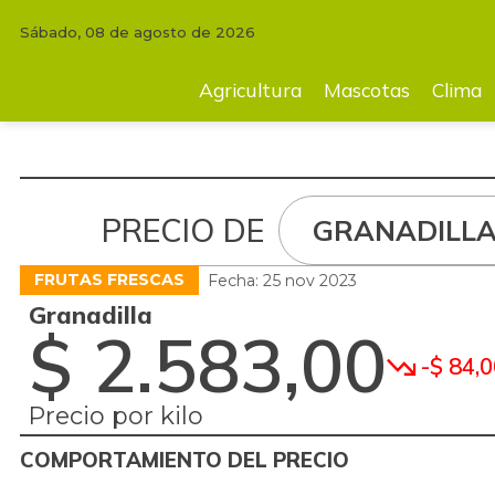
Sábado, 08 de agosto de 2026
Agricultura
Mascotas
Clima
Tecnología
Finc
Agricultura
Mascotas
Clima
PRECIO DE
GRANADILL
FRUTAS FRESCAS
Fecha: 25 nov 2023
Granadilla
$ 2.583,00
-$ 84,0
Precio por kilo
COMPORTAMIENTO DEL PRECIO