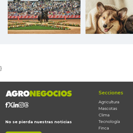
Item
1
of
5
}
Secciones
Agricultura
Mascotas
Clima
Tecnología
No se pierda nuestras noticias
Finca