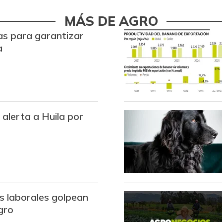
Calamar blanco entero
MÁS DE AGRO
as para garantizar
Calamar morado entero
a
Camarón Tigre precocido
seco
Camarón Tití precocido
entero
 alerta a Huila por
Cebolla cabezona blanca
Cebolla cabezona roja
Cebolla junca
Cebolla larga
s laborales golpean
Chatas de res
gro