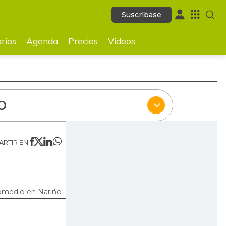
Suscríbase
Suscríbase
ecios
Videos
rios
Agenda
Precios
Videos
O
RTIR EN:
omedio en Nariño