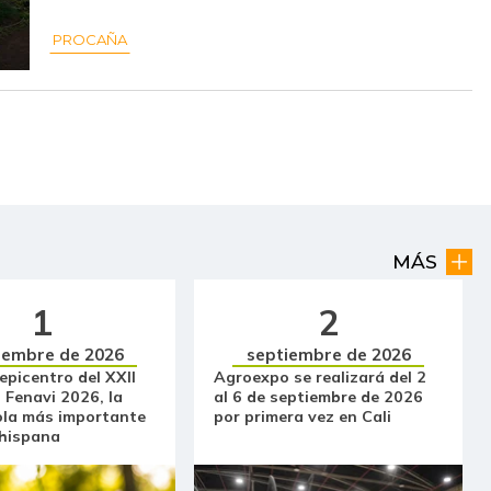
$ 22.000,00
+$ 120,00
+0,55%
PROCAÑA
$ 847,00
-$ 56,00
-6,20%
$ 4.725,00
+$ 275,00
+6,18%
$ 5.417,00
+$ 70,00
+1,31%
$ 2.853,00
-$ 238,67
-7,72%
$ 21.500,00
-
-
MÁS
$ 23.500,00
-
-
1
2
$ 2.139,00
-$ 3,00
-0,14%
iembre de 2026
septiembre de 2026
 epicentro del XXII
Agroexpo se realizará del 2
$ 935,00
+$ 28,00
+3,09%
 Fenavi 2026, la
al 6 de septiembre de 2026
ola más importante
por primera vez en Cali
$ 2.119,00
-$ 17,50
-0,82%
 hispana
$ 17.333,00
-
-