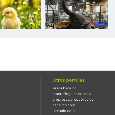
$ 23.500,00
-
-
$ 25.000,00
-$ 1.667,00
-6,25%
$ 15.000,00
-
-
$ 20.000,00
-$ 5.667,00
-22,08%
$ 10.000,00
-$ 500,00
-4,76%
$ 4.480,00
-$ 80,00
-1,75%
Otros portales
$ 4.320,00
-
-
larepublica.co
$ 4.058,50
+$ 92,00
+2,32%
asuntoslegales.com.co
empresas.larepublica.co
$ 4.150,00
-
-
canalrcn.com
rcnradio.com
$ 10.197,00
-
-