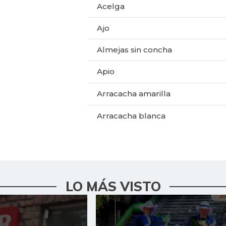
Acelga
Ajo
Almejas sin concha
Apio
Arracacha amarilla
Arracacha blanca
Arroz blanco importado
Arroz de primera
Arveja verde
LO MÁS VISTO
Arveja verde en vaina
Arveja verde seca