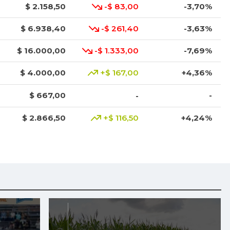
$ 2.158,50
-$ 83,00
-3,70%
$ 6.938,40
-$ 261,40
-3,63%
$ 16.000,00
-$ 1.333,00
-7,69%
$ 4.000,00
+$ 167,00
+4,36%
$ 667,00
-
-
$ 2.866,50
+$ 116,50
+4,24%
$ 3.283,00
-$ 84,00
-2,49%
$ 3.947,00
-$ 160,00
-3,90%
$ 1.600,00
-$ 800,00
-33,33%
$ 4.675,00
-$ 25,00
-0,53%
$ 2.840,00
-$ 80,00
-2,74%