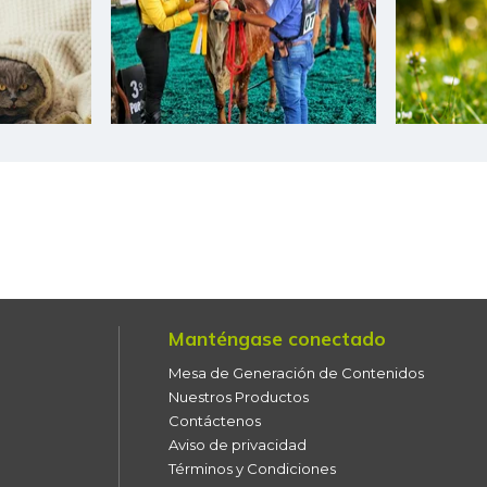
Falda de res
Filete congelado de corvina
Filete congelado de toyo
blanco
Filete de merluza
Fresa
Fríjol bolón
Manténgase conectado
Fríjol calima
Mesa de Generación de Contenidos
Fríjol verde cargamanto
Nuestros Productos
Contáctenos
Fríjol verde en vaina
Aviso de privacidad
Términos y Condiciones
Fécula de maíz