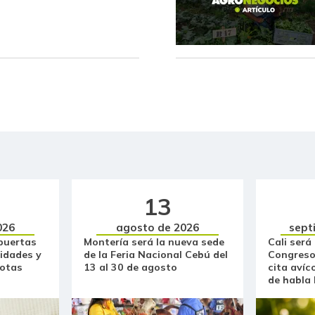
Chocolate amargo
Chócolo mazorca
Cilantro
Coco
Coliflor
Costilla de cerdo
Costilla de res
13
Curuba
026
agosto de 2026
sept
puertas
Montería será la nueva sede
Cali será
Curuba larga
idades y
de la Feria Nacional Cebú del
Congreso
otas
13 al 30 de agosto
cita avíc
Espinaca
de habla
Espinazo de cerdo