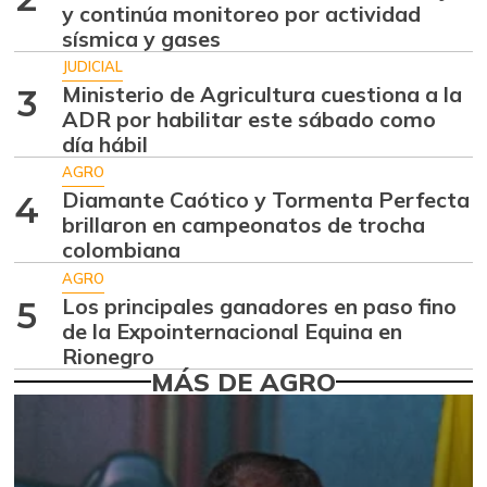
$ 8.366,30
y continúa monitoreo por actividad
papelillo
-1,18%
sísmica y gases
07/25/2026
JUDICIAL
Ahuyama
Ministerio de Agricultura cuestiona a la
$ 1.634,56
3
ADR por habilitar este sábado como
-0,51%
07/25/2026
día hábil
Ahuyamín
$ 1.672,87
AGRO
+7,50%
07/25/2026
Diamante Caótico y Tormenta Perfecta
4
brillaron en campeonatos de trocha
Ají dulce
$ 2.880,14
colombiana
+4,83%
01/17/2015
AGRO
Ají topito dulce
Los principales ganadores en paso fino
5
$ 3.229,50
de la Expointernacional Equina en
-11,89%
07/25/2026
Rionegro
Alas de pollo sin
MÁS DE AGRO
$ 9.411,93
costillar
-1,17%
07/25/2026
Almejas con