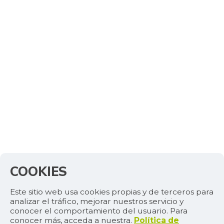
-0,36%
07/25/2026
Café molido
$ 54.308,71
+0,16%
07/25/2026
Caja de sopa de
$ 27.687,67
pollo
+4,67%
07/25/2026
Calabacín
$ 1.224,25
-5,65%
07/25/2026
Calabaza
$ 1.728,60
-8,20%
07/25/2026
COOKIES
Calamar anillos
$ 32.525,00
-0,69%
07/25/2026
Este sitio web usa cookies propias y de terceros para
Calamar blanco
analizar el tráfico, mejorar nuestros servicio y
$ 17.062,50
conocer el comportamiento del usuario. Para
entero
conocer más, acceda a nuestra.
Política de
+0,23%