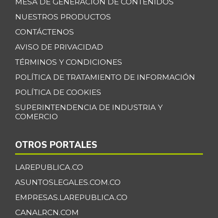
MESA DE GENERACIÓN DE CONTENIDOS
Banano criollo
$ 1.917,06
NUESTROS PRODUCTOS
-0,16%
07/25/2026
CONTÁCTENOS
Berenjena
$ 4.818,38
AVISO DE PRIVACIDAD
+3,82%
07/25/2026
TÉRMINOS Y CONDICIONES
Blanquillo entero
POLÍTICA DE TRATAMIENTO DE INFORMACIÓN
$ 17.625,00
fresco
POLÍTICA DE COOKIES
+2,17%
07/25/2026
SUPERINTENDENCIA DE INDUSTRIA Y
COMERCIO
Bocachico criollo
$ 22.140,43
fresco
-7,15%
OTROS PORTALES
07/25/2026
Bocachico
LAREPUBLICA.CO
$ 16.851,79
importado
+0,97%
ASUNTOSLEGALES.COM.CO
07/25/2026
EMPRESAS.LAREPUBLICA.CO
Bocadillo veleño
$ 412,20
CANALRCN.COM