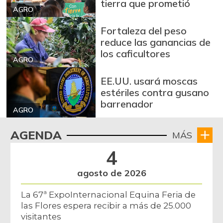
$ 1.572,00
tierra que prometió
AGRO
+52,37%
12/09/2023
Fortaleza del peso
Arroz sopa cristal
$ 2.415,00
reduce las ganancias de
+0,84%
07/25/2026
los caficultores
AGRO
Arveja amarilla
$ 3.685,86
seca importada
EE.UU. usará moscas
-2,04%
estériles contra gusano
07/25/2026
barrenador
Arveja enlatada
$ 14.130,40
AGRO
+2,79%
07/25/2026
AGENDA
MÁS
Arveja verde
$ 6.022,87
4
-4,09%
07/25/2026
agosto de 2026
Arveja verde en
$ 5.155,29
vaina
-1,86%
La 67ª ExpoInternacional Equina Feria de
07/25/2026
las Flores espera recibir a más de 25.000
visitantes
Arveja verde seca
$ 4.087,85