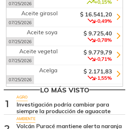
+0,15%
07/25/2026
Aceite girasol
$ 16.541,20
-0,49%
07/25/2026
Aceite soya
$ 9.725,40
-0,78%
07/25/2026
Aceite vegetal
$ 9.779,79
-0,71%
07/25/2026
Acelga
$ 2.171,83
-1,55%
07/25/2026
Aguacate común
LO MÁS VISTO
$ 6.672,89
+6,24%
AGRO
07/25/2026
1
Investigación podría cambiar para
Aguacate hass
$ 7.289,10
siempre la producción de aguacate
-2,98%
07/25/2026
AMBIENTE
Volcán Puracé mantiene alerta naranja
2
Aguacate