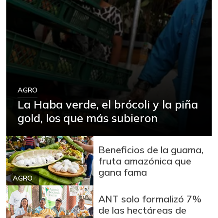
Arroz blanco
$ 3.995,50
+53,54%
12/09/2023
Arroz blanco en
$ 3.380,00
bulto
+53,72%
12/09/2023
Arroz blanco
$ 3.283,00
importado
AGRO
-2,49%
La Haba verde, el brócoli y la piña
07/25/2026
gold, los que más subieron
Arroz de primera
$ 3.494,15
+0,72%
07/25/2026
Beneficios de la guama,
Arroz de segunda
$ 3.162,00
fruta amazónica que
-0,53%
07/25/2026
gana fama
AGRO
Arroz excelso
$ 3.636,56
ANT solo formalizó 7%
+0,19%
07/25/2026
de las hectáreas de
Arroz paddy verde