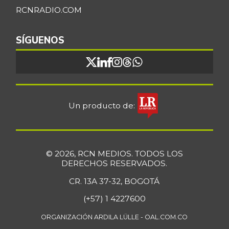
+4,57%
07/25/2026
RCNRADIO.COM
Bola de brazo de
$ 33.512,58
res
SÍGUENOS
+0,13%
07/25/2026
Bola de pierna de
$ 33.363,35
res
+0,14%
07/25/2026
Un producto de:
Borojó
$ 8.292,33
+0,70%
07/25/2026
Bota de res
$ 33.218,47
© 2026, RCN MEDIOS. TODOS LOS
+0,17%
07/25/2026
DERECHOS RESERVADOS.
Brazo con hueso
CR. 13A 37-32, BOGOTÁ
$ 15.183,40
de cerdo
-3,23%
(+57) 1 4227600
07/25/2026
ORGANIZACIÓN ARDILA LÜLLE - OAL.COM.CO
Brazo sin hueso