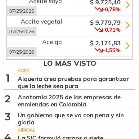
Aceite soya
$ 9.725,40
-0,78%
07/25/2026
Aceite vegetal
$ 9.779,79
-0,71%
07/25/2026
Acelga
$ 2.171,83
-1,55%
07/25/2026
Aguacate común
LO MÁS VISTO
$ 6.672,89
+6,24%
AGRO
07/25/2026
1
Alquería crea pruebas para garantizar
Aguacate hass
$ 7.289,10
que la leche sea pura
-2,98%
07/25/2026
2
Anatomía 2025 de las empresas de
Aguacate
enmiendas en Colombia
$ 8.366,30
papelillo
3
Un gobierno que se va con pena y sin
-1,18%
07/25/2026
gloria
Ahuyama
JUDICIAL
$ 1.634,56
4
La SIC formuló cargos a siete