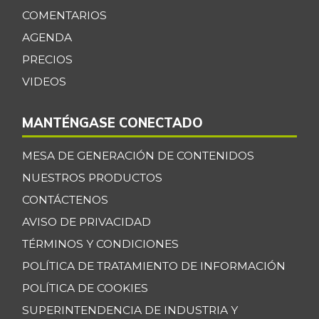
COMENTARIOS
Bagre rayado en
$ 34.700,00
postas congelado
AGENDA
+0,39%
PRECIOS
07/25/2026
VIDEOS
Bagre rayado
$ 35.347,17
entero congelado
+13,67%
MANTÉNGASE CONECTADO
07/25/2026
Bagre rayado
MESA DE GENERACIÓN DE CONTENIDOS
$ 27.531,09
entero fresco
+0,92%
NUESTROS PRODUCTOS
07/25/2026
CONTÁCTENOS
Banano Bocadillo
$ 2.406,00
AVISO DE PRIVACIDAD
+0,52%
07/25/2026
TÉRMINOS Y CONDICIONES
Banano Urabá
$ 2.324,08
POLÍTICA DE TRATAMIENTO DE INFORMACIÓN
-0,09%
07/25/2026
POLÍTICA DE COOKIES
Banano criollo
$ 1.917,06
SUPERINTENDENCIA DE INDUSTRIA Y