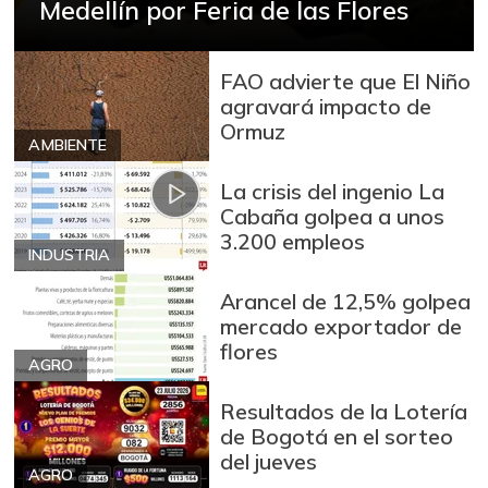
Medellín por Feria de las Flores
Arroz blanco en
$ 3.380,00
bulto
+53,72%
FAO advierte que El Niño
12/09/2023
agravará impacto de
Arroz blanco
Ormuz
$ 3.283,00
AMBIENTE
importado
-2,49%
07/25/2026
La crisis del ingenio La
Cabaña golpea a unos
Arroz de primera
$ 3.494,15
3.200 empleos
+0,72%
INDUSTRIA
07/25/2026
Arroz de segunda
$ 3.162,00
Arancel de 12,5% golpea
mercado exportador de
-0,53%
07/25/2026
flores
Arroz excelso
AGRO
$ 3.636,56
+0,19%
07/25/2026
Resultados de la Lotería
de Bogotá en el sorteo
Arroz paddy verde
$ 1.572,00
del jueves
+52,37%
12/09/2023
AGRO