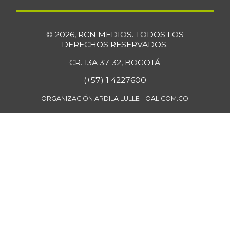
$ 33.512,58
res
+0,13%
07/25/2026
© 2026, RCN MEDIOS. TODOS LOS
Bola de pierna de
DERECHOS RESERVADOS.
$ 33.363,35
res
CR. 13A 37-32, BOGOTÁ
+0,14%
07/25/2026
(+57) 1 4227600
Borojó
$ 8.292,33
ORGANIZACIÓN ARDILA LÜLLE - OAL.COM.CO
+0,70%
07/25/2026
Bota de res
$ 33.218,47
+0,17%
07/25/2026
Brazo con hueso
$ 15.183,40
de cerdo
-3,23%
07/25/2026
Brazo sin hueso
$ 18.385,29
de cerdo
-0,86%