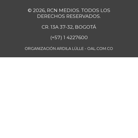
Bola de pierna de
$ 33.363,35
© 2026, RCN MEDIOS. TODOS LOS
res
DERECHOS RESERVADOS.
+0,14%
07/25/2026
CR. 13A 37-32, BOGOTÁ
Borojó
$ 8.292,33
(+57) 1 4227600
+0,70%
07/25/2026
ORGANIZACIÓN ARDILA LÜLLE - OAL.COM.CO
Bota de res
$ 33.218,47
+0,17%
07/25/2026
Brazo con hueso
$ 15.183,40
de cerdo
-3,23%
07/25/2026
Brazo sin hueso
$ 18.385,29
de cerdo
-0,86%
07/25/2026
Breva
$ 5.750,00
-27,44%