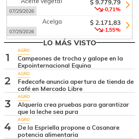
Aceite vegetal
$ 9.779,79
-0,71%
07/25/2026
Acelga
$ 2.171,83
-1,55%
07/25/2026
Aguacate común
LO MÁS VISTO
$ 6.672,89
+6,24%
AGRO
07/25/2026
1
Campeones de trocha y galope en la
Aguacate hass
$ 7.289,10
Expointernacional Equina
-2,98%
07/25/2026
AGRO
2
Fedecafe anuncia apertura de tienda de
Aguacate
$ 8.366,30
café en Mercado Libre
papelillo
-1,18%
AGRO
07/25/2026
3
Alquería crea pruebas para garantizar
Ahuyama
que la leche sea pura
$ 1.634,56
-0,51%
AGRO
07/25/2026
4
De la Espriella propone a Casanare
Ahuyamín
$ 1.672,87
potencia alimentaria