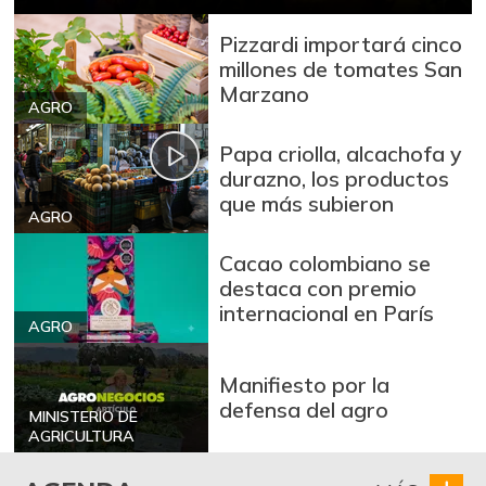
+53,72%
12/09/2023
Pizzardi importará cinco
Arroz blanco
millones de tomates San
$ 3.283,00
importado
Marzano
-2,49%
AGRO
07/25/2026
Arroz de primera
Papa criolla, alcachofa y
$ 3.494,15
durazno, los productos
+0,72%
07/25/2026
que más subieron
AGRO
Arroz de segunda
$ 3.162,00
-0,53%
07/25/2026
Cacao colombiano se
destaca con premio
Arroz excelso
$ 3.636,56
internacional en París
+0,19%
AGRO
07/25/2026
Arroz paddy verde
$ 1.572,00
Manifiesto por la
+52,37%
12/09/2023
defensa del agro
MINISTERIO DE
Arroz sopa cristal
AGRICULTURA
$ 2.415,00
+0,84%
07/25/2026