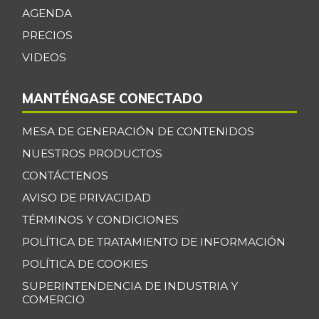
+0,39%
AGENDA
07/25/2026
PRECIOS
Bagre rayado
$ 35.347,17
entero congelado
VIDEOS
+13,67%
07/25/2026
MANTÉNGASE CONECTADO
Bagre rayado
$ 27.531,09
entero fresco
+0,92%
MESA DE GENERACIÓN DE CONTENIDOS
07/25/2026
NUESTROS PRODUCTOS
Banano Bocadillo
$ 2.406,00
CONTÁCTENOS
+0,52%
07/25/2026
AVISO DE PRIVACIDAD
Banano Urabá
$ 2.324,08
TÉRMINOS Y CONDICIONES
-0,09%
07/25/2026
POLÍTICA DE TRATAMIENTO DE INFORMACIÓN
Banano criollo
$ 1.917,06
POLÍTICA DE COOKIES
-0,16%
07/25/2026
SUPERINTENDENCIA DE INDUSTRIA Y
COMERCIO
Berenjena
$ 4.818,38