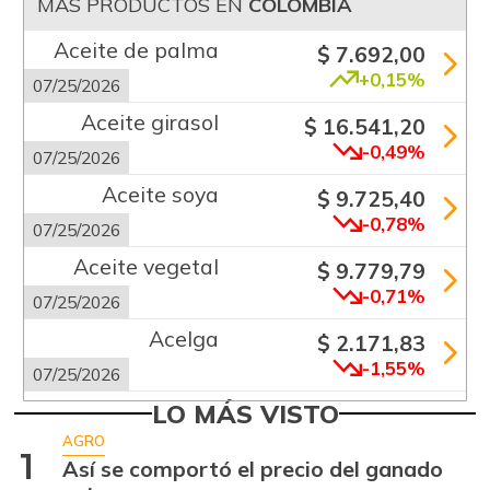
MÁS PRODUCTOS EN
COLOMBIA
Aceite de palma
$ 7.692,00
+0,15%
07/25/2026
Aceite girasol
$ 16.541,20
-0,49%
07/25/2026
Aceite soya
$ 9.725,40
-0,78%
07/25/2026
Aceite vegetal
$ 9.779,79
-0,71%
07/25/2026
Acelga
$ 2.171,83
-1,55%
07/25/2026
Aguacate común
LO MÁS VISTO
$ 6.672,89
+6,24%
AGRO
07/25/2026
1
Así se comportó el precio del ganado
Aguacate hass
$ 7.289,10