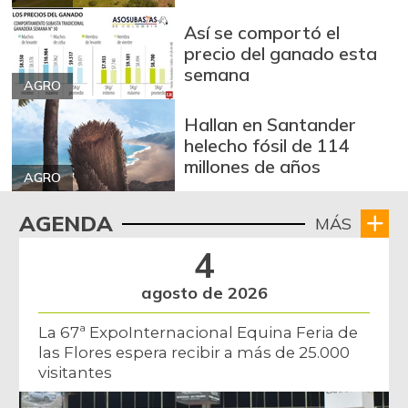
$ 3.162,00
-0,53%
07/25/2026
Así se comportó el
precio del ganado esta
Arroz excelso
$ 3.636,56
semana
+0,19%
AGRO
07/25/2026
Arroz paddy verde
$ 1.572,00
Hallan en Santander
helecho fósil de 114
+52,37%
12/09/2023
millones de años
Arroz sopa cristal
AGRO
$ 2.415,00
+0,84%
07/25/2026
AGENDA
MÁS
Arveja amarilla
$ 3.685,86
4
seca importada
-2,04%
07/25/2026
agosto de 2026
Arveja enlatada
$ 14.130,40
La 67ª ExpoInternacional Equina Feria de
+2,79%
07/25/2026
las Flores espera recibir a más de 25.000
visitantes
Arveja verde
$ 6.022,87
-4,09%