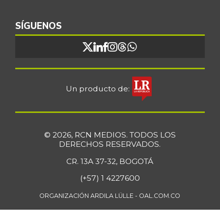
Bocachico
$ 16.851,79
importado
SÍGUENOS
+0,97%
07/25/2026
Bocadillo veleño
$ 412,20
+4,57%
07/25/2026
Bola de brazo de
Un producto de:
$ 33.512,58
res
+0,13%
07/25/2026
Bola de pierna de
$ 33.363,35
© 2026, RCN MEDIOS. TODOS LOS
res
DERECHOS RESERVADOS.
+0,14%
07/25/2026
CR. 13A 37-32, BOGOTÁ
Borojó
$ 8.292,33
(+57) 1 4227600
+0,70%
07/25/2026
ORGANIZACIÓN ARDILA LÜLLE - OAL.COM.CO
Bota de res
$ 33.218,47
+0,17%