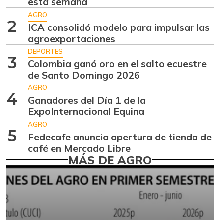
esta semana
-2,98%
07/25/2026
AGRO
2
ICA consolidó modelo para impulsar las
Aguacate
$ 8.366,30
agroexportaciones
papelillo
-1,18%
DEPORTES
07/25/2026
3
Colombia ganó oro en el salto ecuestre
Ahuyama
de Santo Domingo 2026
$ 1.634,56
-0,51%
AGRO
07/25/2026
4
Ganadores del Día 1 de la
Ahuyamín
$ 1.672,87
ExpoInternacional Equina
+7,50%
07/25/2026
AGRO
5
Fedecafe anuncia apertura de tienda de
Ajo
$ 6.102,86
café en Mercado Libre
-2,18%
07/25/2026
MÁS DE AGRO
Ají dulce
$ 2.880,14
+4,83%
01/17/2015
Ají topito dulce
$ 3.229,50
-11,89%
07/25/2026