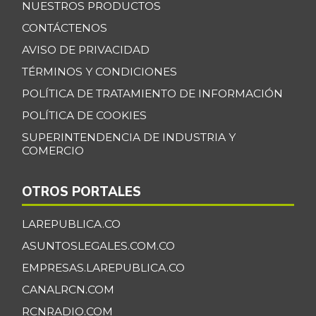
NUESTROS PRODUCTOS
Banano Bocadillo
$ 2.406,00
CONTÁCTENOS
+0,52%
07/25/2026
AVISO DE PRIVACIDAD
Banano Urabá
$ 2.324,08
TÉRMINOS Y CONDICIONES
-0,09%
07/25/2026
POLÍTICA DE TRATAMIENTO DE INFORMACIÓN
Banano criollo
$ 1.917,06
POLÍTICA DE COOKIES
-0,16%
07/25/2026
SUPERINTENDENCIA DE INDUSTRIA Y
COMERCIO
Berenjena
$ 4.818,38
+3,82%
07/25/2026
OTROS PORTALES
Blanquillo entero
$ 17.625,00
fresco
LAREPUBLICA.CO
+2,17%
07/25/2026
ASUNTOSLEGALES.COM.CO
Bocachico criollo
EMPRESAS.LAREPUBLICA.CO
$ 22.140,43
fresco
CANALRCN.COM
-7,15%
07/25/2026
RCNRADIO.COM