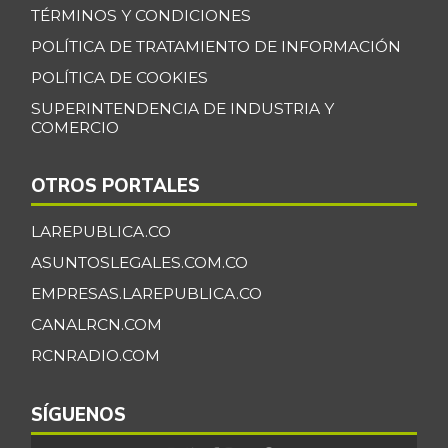
-0,09%
07/25/2026
TÉRMINOS Y CONDICIONES
Banano criollo
POLÍTICA DE TRATAMIENTO DE INFORMACIÓN
$ 1.917,06
-0,16%
POLÍTICA DE COOKIES
07/25/2026
SUPERINTENDENCIA DE INDUSTRIA Y
Berenjena
$ 4.818,38
COMERCIO
+3,82%
07/25/2026
Blanquillo entero
OTROS PORTALES
$ 17.625,00
fresco
+2,17%
LAREPUBLICA.CO
07/25/2026
ASUNTOSLEGALES.COM.CO
Bocachico criollo
$ 22.140,43
fresco
EMPRESAS.LAREPUBLICA.CO
-7,15%
07/25/2026
CANALRCN.COM
Bocachico
RCNRADIO.COM
$ 16.851,79
importado
+0,97%
07/25/2026
SÍGUENOS
Bocadillo veleño