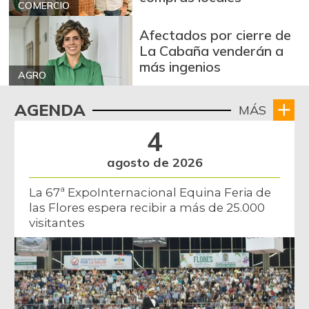
COMERCIO
Arroz paddy verde
$ 1.572,00
Afectados por cierre de
+52,37%
12/09/2023
La Cabaña venderán a
Arroz sopa cristal
$ 2.415,00
más ingenios
AGRO
+0,84%
07/25/2026
Arveja amarilla
AGENDA
MÁS
$ 3.685,86
seca importada
4
-2,04%
07/25/2026
agosto de 2026
Arveja enlatada
$ 14.130,40
+2,79%
07/25/2026
La 67ª ExpoInternacional Equina Feria de
las Flores espera recibir a más de 25.000
Arveja verde
$ 6.022,87
visitantes
-4,09%
07/25/2026
Arveja verde en
$ 5.155,29
vaina
-1,86%
07/25/2026