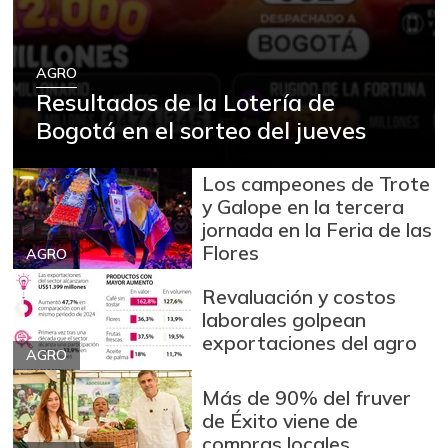
Arroz blanco
$ 3.995,50
+53,54%
12/09/2023
AGRO
Arroz blanco en
Resultados de la Lotería de
$ 3.380,00
bulto
Bogotá en el sorteo del jueves
+53,72%
12/09/2023
Arroz blanco
Los campeones de Trote
$ 3.283,00
importado
y Galope en la tercera
-2,49%
jornada en la Feria de las
07/25/2026
Flores
AGRO
Arroz de primera
$ 3.494,15
Revaluación y costos
+0,72%
07/25/2026
laborales golpean
Arroz de segunda
$ 3.162,00
exportaciones del agro
AGRO
-0,53%
07/25/2026
Más de 90% del fruver
Arroz excelso
$ 3.636,56
de Éxito viene de
+0,19%
07/25/2026
compras locales