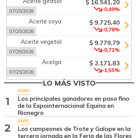
Aceite girasol
$ 16.541,20
-0,49%
07/25/2026
Aceite soya
$ 9.725,40
-0,78%
07/25/2026
Aceite vegetal
$ 9.779,79
-0,71%
07/25/2026
Acelga
$ 2.171,83
-1,55%
07/25/2026
Aguacate común
LO MÁS VISTO
$ 6.672,89
+6,24%
AGRO
07/25/2026
Los principales ganadores en paso fino
1
Aguacate hass
$ 7.289,10
de la Expointernacional Equina en
-2,98%
Rionegro
07/25/2026
AGRO
Aguacate
2
$ 8.366,30
Los campeones de Trote y Galope en la
papelillo
-1,18%
tercera jornada en la Feria de las Flores