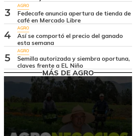
07/25/2026
AGRO
3
Ahuyama
Fedecafe anuncia apertura de tienda de
$ 1.634,56
café en Mercado Libre
-0,51%
07/25/2026
AGRO
Ahuyamín
4
$ 1.672,87
Así se comportó el precio del ganado
+7,50%
07/25/2026
esta semana
AGRO
Ajo
$ 6.102,86
5
Semilla autorizada y siembra oportuna,
-2,18%
07/25/2026
claves frente a EL Niño
MÁS DE AGRO
Ají dulce
$ 2.880,14
+4,83%
01/17/2015
Ají topito dulce
$ 3.229,50
-11,89%
07/25/2026
Alas de pollo sin
$ 9.411,93
costillar
-1,17%
07/25/2026