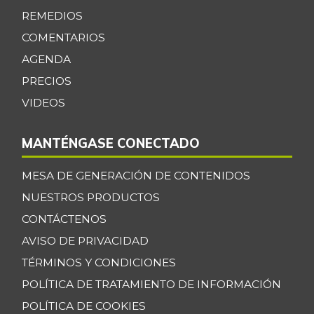
REMEDIOS
Bagre rayado en
$ 34.700,00
postas congelado
COMENTARIOS
+0,39%
AGENDA
07/25/2026
PRECIOS
Bagre rayado
$ 35.347,17
entero congelado
VIDEOS
+13,67%
07/25/2026
MANTÉNGASE CONECTADO
Bagre rayado
$ 27.531,09
entero fresco
+0,92%
MESA DE GENERACIÓN DE CONTENIDOS
07/25/2026
NUESTROS PRODUCTOS
Banano Bocadillo
$ 2.406,00
CONTÁCTENOS
+0,52%
07/25/2026
AVISO DE PRIVACIDAD
Banano Urabá
$ 2.324,08
TÉRMINOS Y CONDICIONES
-0,09%
07/25/2026
POLÍTICA DE TRATAMIENTO DE INFORMACIÓN
Banano criollo
$ 1.917,06
POLÍTICA DE COOKIES