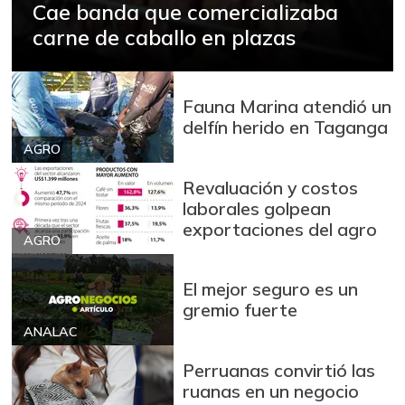
Cae banda que comercializaba
Arroz blanco en
carne de caballo en plazas
$ 3.380,00
bulto
+53,72%
12/09/2023
Arroz blanco
Fauna Marina atendió un
$ 3.283,00
importado
delfín herido en Taganga
-2,49%
AGRO
07/25/2026
Arroz de primera
Revaluación y costos
$ 3.494,15
laborales golpean
+0,72%
07/25/2026
exportaciones del agro
AGRO
Arroz de segunda
$ 3.162,00
-0,53%
07/25/2026
El mejor seguro es un
Arroz excelso
$ 3.636,56
gremio fuerte
+0,19%
ANALAC
07/25/2026
Arroz paddy verde
$ 1.572,00
Perruanas convirtió las
ruanas en un negocio
+52,37%
12/09/2023