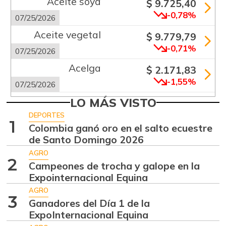
Aceite soya
$ 9.725,40
-0,78%
07/25/2026
Aceite vegetal
$ 9.779,79
-0,71%
07/25/2026
Acelga
$ 2.171,83
-1,55%
07/25/2026
Aguacate común
LO MÁS VISTO
$ 6.672,89
+6,24%
DEPORTES
07/25/2026
1
Colombia ganó oro en el salto ecuestre
Aguacate hass
$ 7.289,10
de Santo Domingo 2026
-2,98%
07/25/2026
AGRO
2
Campeones de trocha y galope en la
Aguacate
$ 8.366,30
Expointernacional Equina
papelillo
-1,18%
AGRO
07/25/2026
3
Ganadores del Día 1 de la
Ahuyama
ExpoInternacional Equina
$ 1.634,56