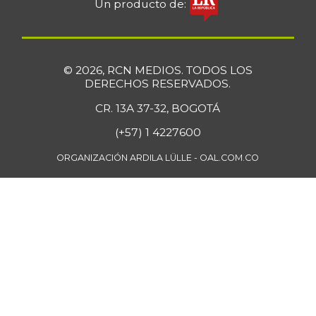
Un producto de:
$ 33.512,58
res
+0,13%
07/25/2026
Bola de pierna de
$ 33.363,35
© 2026, RCN MEDIOS. TODOS LOS
res
DERECHOS RESERVADOS.
+0,14%
07/25/2026
CR. 13A 37-32, BOGOTÁ
Borojó
$ 8.292,33
(+57) 1 4227600
+0,70%
07/25/2026
ORGANIZACIÓN ARDILA LÜLLE - OAL.COM.CO
Bota de res
$ 33.218,47
+0,17%
07/25/2026
Brazo con hueso
$ 15.183,40
de cerdo
-3,23%
07/25/2026
Brazo sin hueso
$ 18.385,29
de cerdo
-0,86%