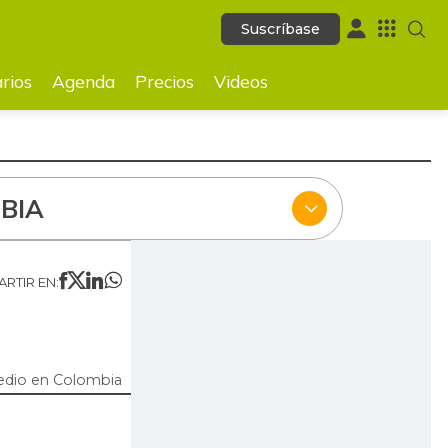
Suscríbase
Suscríbase
ecios
Videos
rios
Agenda
Precios
Videos
BIA
RTIR EN:
edio en Colombia