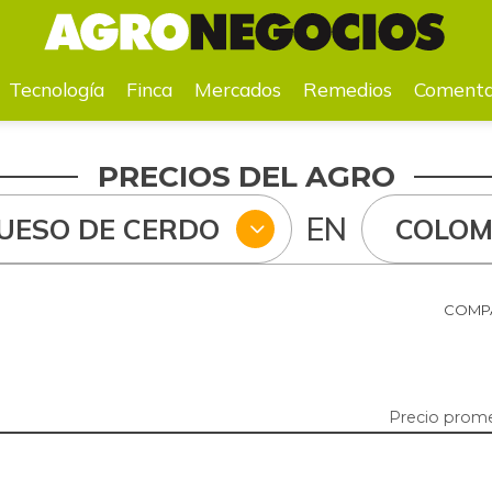
a
Mercados
Remedios
Comentarios
Agenda
Pr
Tecnología
Finca
Mercados
Remedios
Comenta
PRECIOS DEL AGRO
EN
UESO DE CERDO
COLOM
COMPA
Precio prom