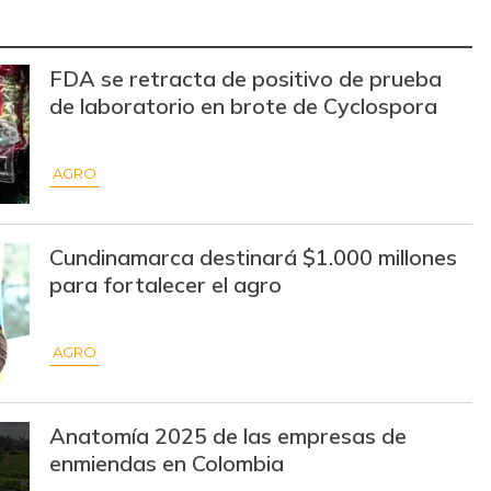
$ 3.283,00
-$ 84,00
-2,49%
$ 3.494,15
+$ 24,94
+0,72%
FDA se retracta de positivo de prueba
de laboratorio en brote de Cyclospora
$ 3.162,00
-$ 16,83
-0,53%
$ 3.636,56
+$ 7,00
+0,19%
AGRO
$ 1.572,00
+$ 540,31
+52,37%
Cundinamarca destinará $1.000 millones
$ 2.415,00
+$ 20,00
+0,84%
para fortalecer el agro
$ 3.685,86
-$ 76,86
-2,04%
AGRO
$ 14.130,40
+$ 383,20
+2,79%
$ 6.022,87
-$ 257,10
-4,09%
Anatomía 2025 de las empresas de
enmiendas en Colombia
$ 5.155,29
-$ 97,71
-1,86%