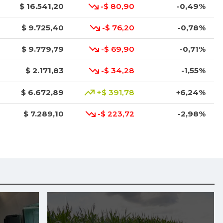
$ 16.541,20
-$ 80,90
-0,49%
$ 9.725,40
-$ 76,20
-0,78%
$ 9.779,79
-$ 69,90
-0,71%
$ 2.171,83
-$ 34,28
-1,55%
$ 6.672,89
+$ 391,78
+6,24%
$ 7.289,10
-$ 223,72
-2,98%
$ 8.366,30
-$ 100,00
-1,18%
$ 1.634,56
-$ 8,30
-0,51%
$ 1.672,87
+$ 116,67
+7,50%
$ 6.102,86
-$ 136,26
-2,18%
$ 2.880,14
+$ 132,71
+4,83%