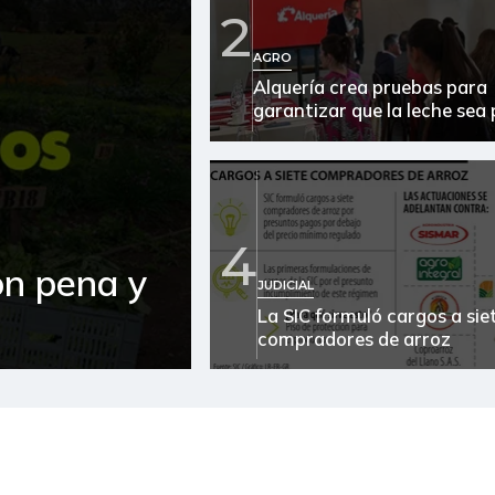
2
Ají topito dulce
AGRO
Alquería crea pruebas para
Alas de pollo sin costillar
garantizar que la leche sea
Almejas con concha
Almejas sin concha
Apio
4
on pena y
Arracacha amarilla
JUDICIAL
La SIC formuló cargos a sie
Arracacha blanca
compradores de arroz
Arroz
Arroz blanco
Arroz blanco en bulto