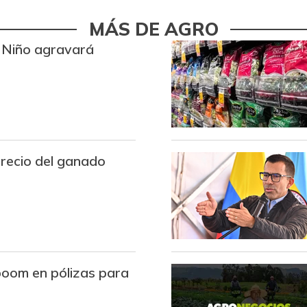
Arroz blanco importado
MÁS DE AGRO
Arroz de primera
 Niño agravará
Arroz de segunda
Arroz excelso
Arroz paddy verde
precio del ganado
Arroz sopa cristal
Arveja amarilla seca
importada
Arveja enlatada
Arveja verde
boom en pólizas para
Arveja verde en vaina