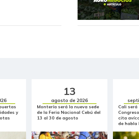
Arveja verde seca
Atún en lata
Avena en hojuelas
Avena molida
Azúcar
Azúcar morena
13
Azúcar refinada
026
agosto de 2026
sept
Badea
puertas
Montería será la nueva sede
Cali será
idades y
de la Feria Nacional Cebú del
Congreso
Bagre rayado en postas
otas
13 al 30 de agosto
cita avíc
congelado
de habla
Bagre rayado entero
congelado