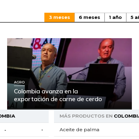
3 meses
6 meses
1 año
5 a
AGRO
Colombia avanza en la
exportación de carne de cerdo
OMBIA
MÁS PRODUCTOS EN
COLOMBI
Aceite de palma
-
-