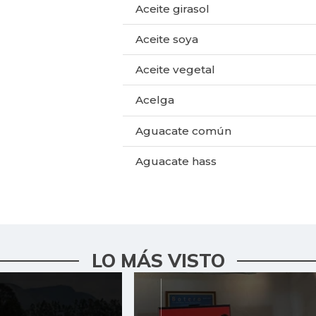
Aceite girasol
Aceite soya
Aceite vegetal
Acelga
Aguacate común
Aguacate hass
Aguacate papelillo
Ahuyama
Ahuyamín
LO MÁS VISTO
Ajo
Ají dulce