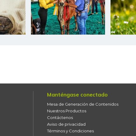
Bagre rayado entero fresco
Banano Bocadillo
Banano Urabá
Banano criollo
Berenjena
Blanquillo entero fresco
Bocachico criollo fresco
Manténgase conectado
Bocachico importado
Mesa de Generación de Contenidos
Nuestros Productos
Bocadillo veleño
Contáctenos
Aviso de privacidad
Bola de brazo de res
Términos y Condiciones