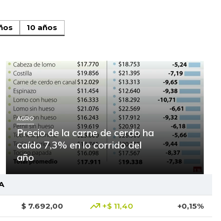
ños
10 años
AGRO
Precio de la carne de cerdo ha
caído 7,3% en lo corrido del
año
A
$ 7.692,00
+$ 11,40
+0,15%