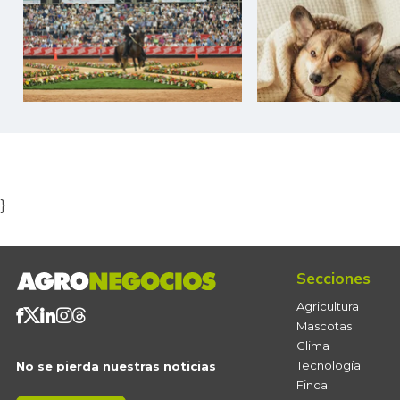
Item
1
of
5
}
Secciones
Agricultura
Mascotas
Clima
Tecnología
No se pierda nuestras noticias
Finca