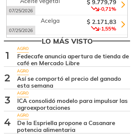
Aceite vegetal
$ 9.779,79
-0,71%
07/25/2026
Acelga
$ 2.171,83
-1,55%
07/25/2026
Aguacate común
LO MÁS VISTO
$ 6.672,89
+6,24%
AGRO
07/25/2026
1
Fedecafe anuncia apertura de tienda de
Aguacate hass
$ 7.289,10
café en Mercado Libre
-2,98%
07/25/2026
AGRO
2
Así se comportó el precio del ganado
Aguacate
$ 8.366,30
esta semana
papelillo
-1,18%
AGRO
07/25/2026
3
ICA consolidó modelo para impulsar las
Ahuyama
agroexportaciones
$ 1.634,56
-0,51%
AGRO
07/25/2026
4
De la Espriella propone a Casanare
Ahuyamín
$ 1.672,87
potencia alimentaria