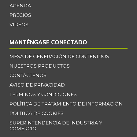
+0,39%
AGENDA
07/25/2026
PRECIOS
Bagre rayado
$ 35.347,17
entero congelado
VIDEOS
+13,67%
07/25/2026
MANTÉNGASE CONECTADO
Bagre rayado
$ 27.531,09
entero fresco
+0,92%
MESA DE GENERACIÓN DE CONTENIDOS
07/25/2026
NUESTROS PRODUCTOS
Banano Bocadillo
$ 2.406,00
CONTÁCTENOS
+0,52%
07/25/2026
AVISO DE PRIVACIDAD
Banano Urabá
$ 2.324,08
TÉRMINOS Y CONDICIONES
-0,09%
07/25/2026
POLÍTICA DE TRATAMIENTO DE INFORMACIÓN
Banano criollo
$ 1.917,06
POLÍTICA DE COOKIES
-0,16%
07/25/2026
SUPERINTENDENCIA DE INDUSTRIA Y
COMERCIO
Berenjena
$ 4.818,38