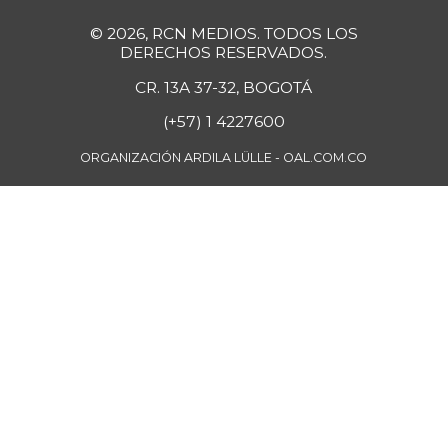
Bola de pierna de
$ 33.363,35
© 2026, RCN MEDIOS. TODOS LOS
res
DERECHOS RESERVADOS.
+0,14%
07/25/2026
CR. 13A 37-32, BOGOTÁ
Borojó
$ 8.292,33
(+57) 1 4227600
+0,70%
07/25/2026
ORGANIZACIÓN ARDILA LÜLLE - OAL.COM.CO
Bota de res
$ 33.218,47
+0,17%
07/25/2026
Brazo con hueso
$ 15.183,40
de cerdo
-3,23%
07/25/2026
Brazo sin hueso
$ 18.385,29
de cerdo
-0,86%
07/25/2026
Breva
$ 5.750,00
-27,44%