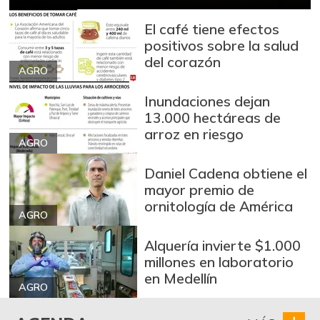
+53,72%
12/09/2023
El café tiene efectos
Arroz blanco
positivos sobre la salud
$ 3.283,00
importado
del corazón
-2,49%
AGRO
07/25/2026
Arroz de primera
Inundaciones dejan
$ 3.494,15
13.000 hectáreas de
+0,72%
07/25/2026
arroz en riesgo
AGRO
Arroz de segunda
$ 3.162,00
-0,53%
07/25/2026
Daniel Cadena obtiene el
mayor premio de
Arroz excelso
$ 3.636,56
ornitología de América
+0,19%
AGRO
07/25/2026
Arroz paddy verde
$ 1.572,00
Alquería invierte $1.000
millones en laboratorio
+52,37%
12/09/2023
en Medellín
Arroz sopa cristal
AGRO
$ 2.415,00
+0,84%
07/25/2026