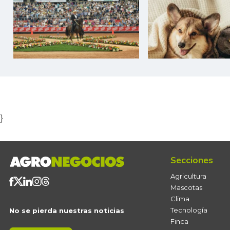
Item
1
of
5
}
Secciones
Agricultura
Mascotas
Clima
Tecnología
No se pierda nuestras noticias
Finca