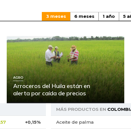
3 meses
6 meses
1 año
5 a
AGRO
Arroceros del Huila están en
alerta por caída de precios
MÁS PRODUCTOS EN
COLOMBI
,57
+0,15%
Aceite de palma