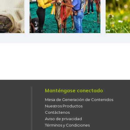
Banano Bocadillo
Banano Urabá
Banano criollo
Berenjena
Blanquillo entero fresco
Bocachico criollo fresco
Bocachico importado
Manténgase conectado
Bocadillo veleño
Mesa de Generación de Contenidos
Nuestros Productos
Bola de brazo de res
Contáctenos
Aviso de privacidad
Bola de pierna de res
Términos y Condiciones