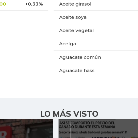
,00
+0,33%
Aceite girasol
Aceite soya
Aceite vegetal
Acelga
Aguacate común
Aguacate hass
Aguacate papelillo
Ahuyama
Ahuyamín
LO MÁS VISTO
Ajo
Ají dulce