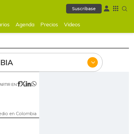
Suscríbase
Suscríbase
ecios
Videos
rios
Agenda
Precios
Videos
BIA
RTIR EN:
edio en Colombia