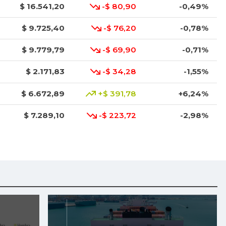
$ 16.541,20
-$ 80,90
-0,49%
$ 9.725,40
-$ 76,20
-0,78%
$ 9.779,79
-$ 69,90
-0,71%
$ 2.171,83
-$ 34,28
-1,55%
$ 6.672,89
+$ 391,78
+6,24%
$ 7.289,10
-$ 223,72
-2,98%
$ 8.366,30
-$ 100,00
-1,18%
$ 1.634,56
-$ 8,30
-0,51%
$ 1.672,87
+$ 116,67
+7,50%
$ 6.102,86
-$ 136,26
-2,18%
$ 2.880,14
+$ 132,71
+4,83%