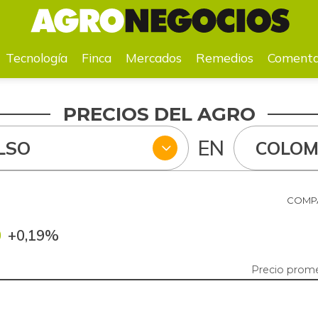
a
Mercados
Remedios
Comentarios
Agenda
Pr
Tecnología
Finca
Mercados
Remedios
Comenta
PRECIOS DEL AGRO
EN
LSO
COLOM
COMPA
0
+0,19%
Precio prom