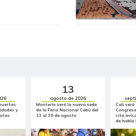
Atún en lata
Avena en hojuelas
Avena molida
Azúcar
Azúcar morena
Azúcar refinada
13
Badea
026
agosto de 2026
sept
Bagre rayado en postas
congelado
puertas
Montería será la nueva sede
Cali será
idades y
de la Feria Nacional Cebú del
Congreso
otas
13 al 30 de agosto
cita avíc
Bagre rayado entero
de habla
congelado
Bagre rayado entero fresco