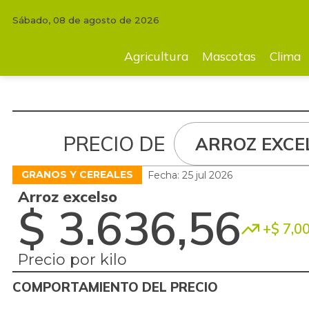
Sábado, 08 de agosto de 2026
Agricultura
Mascotas
Clima
Tecnología
Finc
Agricultura
Mascotas
Clima
PRECIO DE
ARROZ EXCE
GRANOS Y CEREALES
Fecha: 25 jul 2026
Arroz excelso
$ 3.636,56
+$ 7,0
Precio por kilo
COMPORTAMIENTO DEL PRECIO