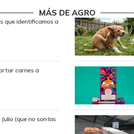
Arroz blanco importado
MÁS DE AGRO
Arroz de primera
s que identificamos a
Arroz de segunda
Arroz paddy verde
Arroz sopa cristal
ortar carnes a
Arveja amarilla seca
importada
Arveja enlatada
Arveja verde
Arveja verde en vaina
 Julio (que no son las
Arveja verde seca