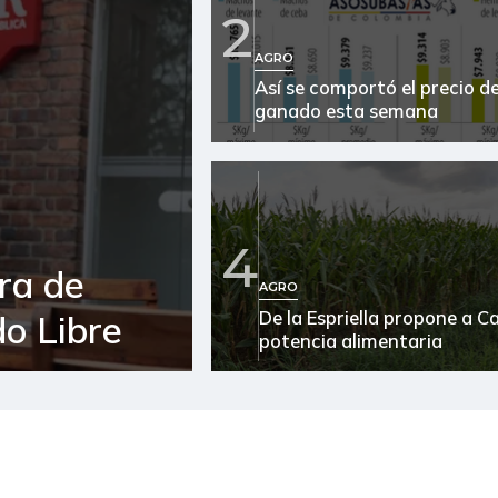
2
Ají topito dulce
AGRO
Así se comportó el precio de
Alas de pollo sin costillar
ganado esta semana
Almejas con concha
Almejas sin concha
Apio
4
ra de
Arracacha amarilla
AGRO
De la Espriella propone a 
o Libre
Arracacha blanca
potencia alimentaria
Arroz
Arroz blanco
Arroz blanco en bulto