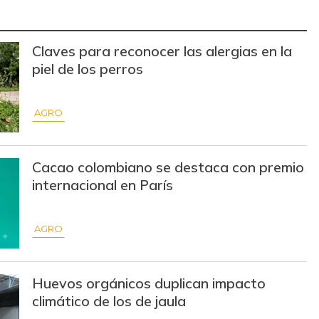
$ 3.283,00
-$ 84,00
-2,49%
$ 3.494,15
+$ 24,94
+0,72%
Claves para reconocer las alergias en la
piel de los perros
$ 3.162,00
-$ 16,83
-0,53%
$ 1.572,00
+$ 540,31
+52,37%
AGRO
$ 2.415,00
+$ 20,00
+0,84%
Cacao colombiano se destaca con premio
$ 3.685,86
-$ 76,86
-2,04%
internacional en París
$ 14.130,40
+$ 383,20
+2,79%
AGRO
$ 6.022,87
-$ 257,10
-4,09%
$ 5.155,29
-$ 97,71
-1,86%
Huevos orgánicos duplican impacto
climático de los de jaula
$ 4.087,85
-$ 18,81
-0,46%