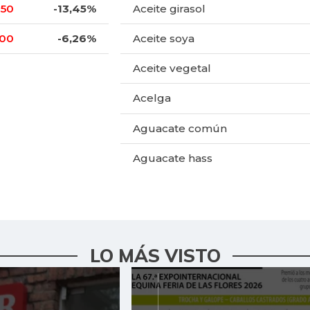
,50
-13,45%
Aceite girasol
,00
-6,26%
Aceite soya
Aceite vegetal
Acelga
Aguacate común
Aguacate hass
Aguacate papelillo
Ahuyama
Ahuyamín
LO MÁS VISTO
Ajo
Ají dulce