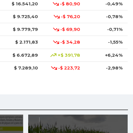
$ 16.541,20
-$ 80,90
-0,49%
$ 9.725,40
-$ 76,20
-0,78%
$ 9.779,79
-$ 69,90
-0,71%
$ 2.171,83
-$ 34,28
-1,55%
$ 6.672,89
+$ 391,78
+6,24%
$ 7.289,10
-$ 223,72
-2,98%
$ 8.366,30
-$ 100,00
-1,18%
$ 1.634,56
-$ 8,30
-0,51%
$ 1.672,87
+$ 116,67
+7,50%
$ 6.102,86
-$ 136,26
-2,18%
$ 2.880,14
+$ 132,71
+4,83%