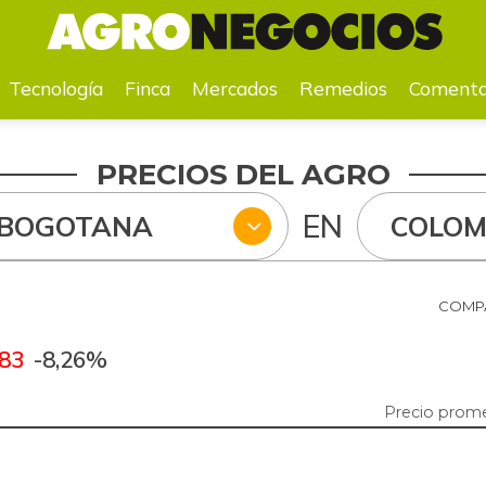
a
Mercados
Remedios
Comentarios
Agenda
Pr
Tecnología
Finca
Mercados
Remedios
Comenta
PRECIOS DEL AGRO
EN
 BOGOTANA
COLOM
COMPA
,83
-8,26%
Precio prom