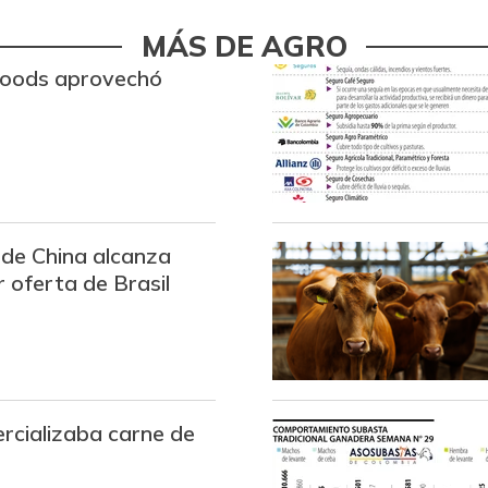
Arroz blanco importado
MÁS DE AGRO
Arroz de primera
Foods aprovechó
Arroz de segunda
Arroz excelso
Arroz paddy verde
 de China alcanza
Arroz sopa cristal
 oferta de Brasil
Arveja amarilla seca
importada
Arveja enlatada
Arveja verde
rcializaba carne de
Arveja verde en vaina