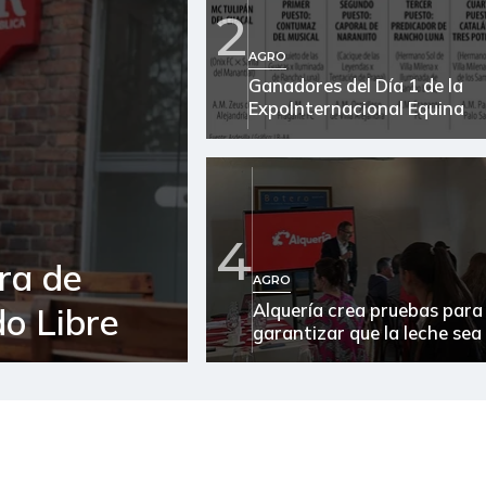
2
Ají topito dulce
AGRO
Ganadores del Día 1 de la
Alas de pollo sin costillar
ExpoInternacional Equina
Almejas con concha
Almejas sin concha
Apio
4
ra de
Arracacha amarilla
AGRO
Alquería crea pruebas para
o Libre
Arracacha blanca
garantizar que la leche sea
Arroz
Arroz blanco
Arroz blanco en bulto