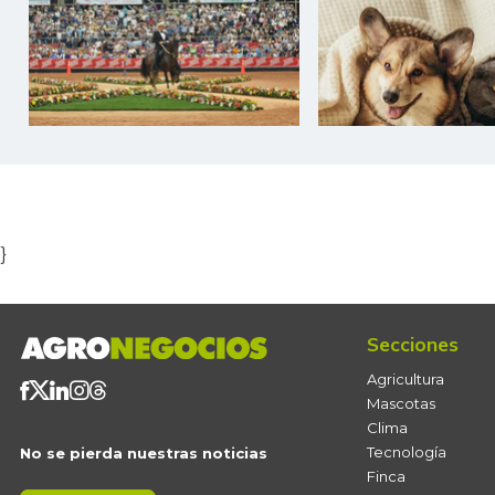
Item
1
of
5
}
Secciones
Agricultura
Mascotas
Clima
Tecnología
No se pierda nuestras noticias
Finca