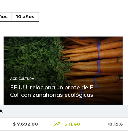
ños
10 años
AGRICULTURA
EE.UU. relaciona un brote de E.
Coli con zanahorias ecológicas
A
$ 7.692,00
+$ 11,40
+0,15%