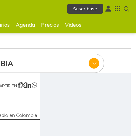
Suscríbase
Suscríbase
ecios
Videos
rios
Agenda
Precios
Videos
BIA
RTIR EN:
edio en Colombia