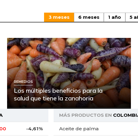
3 meses
6 meses
1 año
5 a
REMEDIOS
Los múltiples beneficios para la
salud que tiene la zanahoria
A
MÁS PRODUCTOS EN
COLOMBI
,00
-4,61%
Aceite de palma