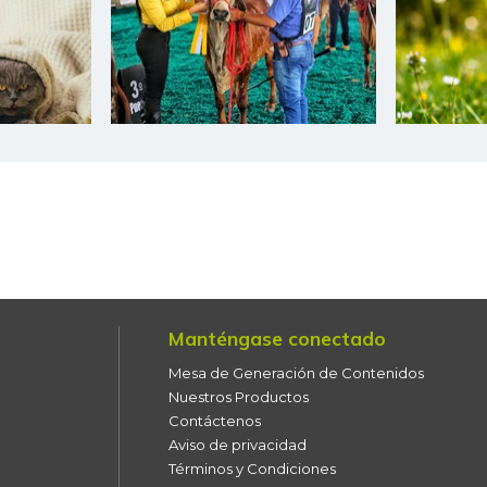
Bagre rayado entero fresco
Banano Bocadillo
Banano Urabá
Banano criollo
Berenjena
Blanquillo entero fresco
Bocachico criollo fresco
Manténgase conectado
Bocachico importado
Mesa de Generación de Contenidos
Nuestros Productos
Bocadillo veleño
Contáctenos
Aviso de privacidad
Bola de brazo de res
Términos y Condiciones