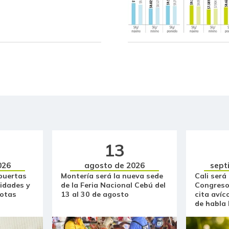
Arveja verde seca
Atún en lata
Avena en hojuelas
Avena molida
Azúcar
Azúcar morena
13
Azúcar refinada
026
agosto de 2026
sept
Badea
puertas
Montería será la nueva sede
Cali será
idades y
de la Feria Nacional Cebú del
Congreso
Bagre rayado en postas
otas
13 al 30 de agosto
cita avíc
congelado
de habla
Bagre rayado entero
congelado