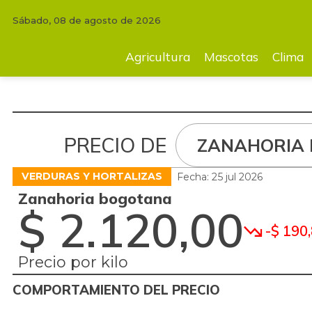
Sábado, 08 de agosto de 2026
Agricultura
Mascotas
Clima
Tecnología
Finc
Agricultura
Mascotas
Clima
PRECIO DE
ZANAHORIA
VERDURAS Y HORTALIZAS
Fecha: 25 jul 2026
Zanahoria bogotana
$ 2.120,00
-$ 190
Precio por kilo
COMPORTAMIENTO DEL PRECIO