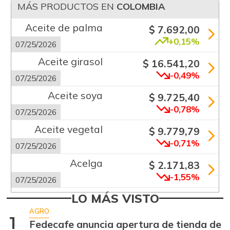
MÁS PRODUCTOS EN
COLOMBIA
Aceite de palma
$ 7.692,00
+0,15%
07/25/2026
Aceite girasol
$ 16.541,20
-0,49%
07/25/2026
Aceite soya
$ 9.725,40
-0,78%
07/25/2026
Aceite vegetal
$ 9.779,79
-0,71%
07/25/2026
Acelga
$ 2.171,83
-1,55%
07/25/2026
Aguacate común
LO MÁS VISTO
$ 6.672,89
+6,24%
AGRO
07/25/2026
1
Fedecafe anuncia apertura de tienda de