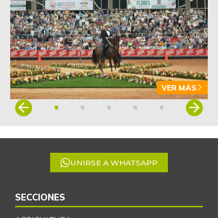
-4,09%
07/25/2026
Arveja verde en
$ 5.155,29
vaina
-1,86%
07/25/2026
Arveja verde seca
$ 4.087,85
-0,46%
07/25/2026
VER MÁS
Atún en lata
$ 37.131,09
Item
+0,27%
07/25/2026
1
Avena en hojuelas
of
$ 9.832,64
5
-0,12%
07/25/2026
Avena molida
$ 12.014,15
UNIRSE A WHATSAPP
+0,28%
07/25/2026
Azúcar
$ 3.132,61
SECCIONES
+0,24%
07/25/2026