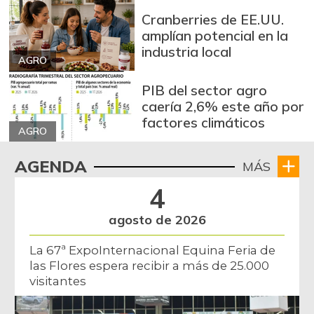
Arroz de segunda
$ 3.162,00
Cranberries de EE.UU.
-0,53%
07/25/2026
amplían potencial en la
Arroz excelso
industria local
$ 3.636,56
AGRO
+0,19%
07/25/2026
PIB del sector agro
Arroz paddy verde
$ 1.572,00
caería 2,6% este año por
+52,37%
12/09/2023
factores climáticos
AGRO
Arroz sopa cristal
$ 2.415,00
+0,84%
AGENDA
MÁS
07/25/2026
Arveja amarilla
4
$ 3.685,86
seca importada
-2,04%
agosto de 2026
07/25/2026
Arveja enlatada
La 67ª ExpoInternacional Equina Feria de
$ 14.130,40
las Flores espera recibir a más de 25.000
+2,79%
07/25/2026
visitantes
Arveja verde
$ 6.022,87