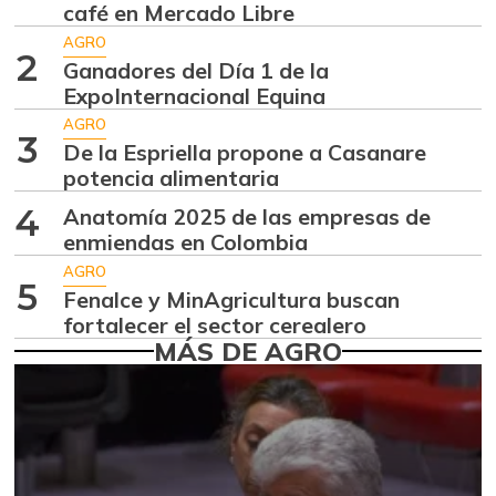
Aguacate hass
$ 7.289,10
café en Mercado Libre
-2,98%
07/25/2026
AGRO
2
Ganadores del Día 1 de la
Aguacate
$ 8.366,30
ExpoInternacional Equina
papelillo
-1,18%
AGRO
07/25/2026
3
De la Espriella propone a Casanare
Ahuyama
potencia alimentaria
$ 1.634,56
-0,51%
07/25/2026
4
Anatomía 2025 de las empresas de
enmiendas en Colombia
Ahuyamín
$ 1.672,87
AGRO
+7,50%
07/25/2026
5
Fenalce y MinAgricultura buscan
Ajo
$ 6.102,86
fortalecer el sector cerealero
MÁS DE AGRO
-2,18%
07/25/2026
Ají dulce
$ 2.880,14
+4,83%
01/17/2015
Ají topito dulce
$ 3.229,50
-11,89%