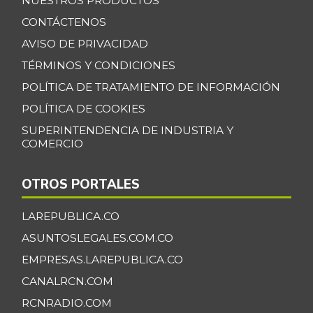
NUESTROS PRODUCTOS
Banano Bocadillo
CONTÁCTENOS
$ 2.406,00
+0,52%
AVISO DE PRIVACIDAD
07/25/2026
TÉRMINOS Y CONDICIONES
Banano Urabá
$ 2.324,08
-0,09%
POLÍTICA DE TRATAMIENTO DE INFORMACIÓN
07/25/2026
POLÍTICA DE COOKIES
Banano criollo
$ 1.917,06
SUPERINTENDENCIA DE INDUSTRIA Y
-0,16%
07/25/2026
COMERCIO
Berenjena
$ 4.818,38
+3,82%
07/25/2026
OTROS PORTALES
Blanquillo entero
$ 17.625,00
LAREPUBLICA.CO
fresco
+2,17%
ASUNTOSLEGALES.COM.CO
07/25/2026
EMPRESAS.LAREPUBLICA.CO
Bocachico criollo
$ 22.140,43
CANALRCN.COM
fresco
-7,15%
RCNRADIO.COM
07/25/2026