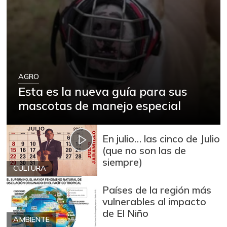
Arracacha blanca
$ 4.149,62
+5,13%
07/25/2026
Arroz
$ 2.180,00
+88,05%
12/09/2023
Arroz blanco
$ 3.995,50
AGRO
+53,54%
Esta es la nueva guía para sus
12/09/2023
mascotas de manejo especial
Arroz blanco en
$ 3.380,00
bulto
+53,72%
12/09/2023
En julio… las cinco de Julio
(que no son las de
Arroz blanco
$ 3.283,00
siempre)
importado
CULTURA
-2,49%
07/25/2026
Países de la región más
Arroz de primera
$ 3.494,15
vulnerables al impacto
+0,72%
de El Niño
07/25/2026
AMBIENTE