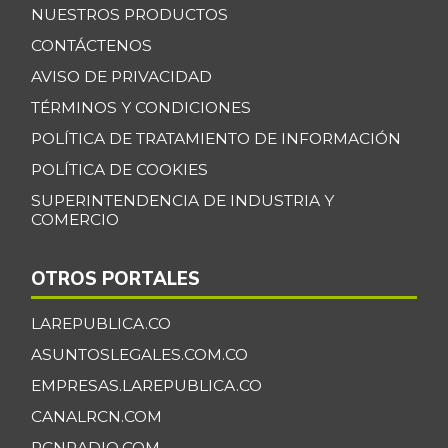
07/25/2026
NUESTROS PRODUCTOS
Banano Bocadillo
CONTÁCTENOS
$ 2.406,00
+0,52%
AVISO DE PRIVACIDAD
07/25/2026
TÉRMINOS Y CONDICIONES
Banano Urabá
$ 2.324,08
-0,09%
POLÍTICA DE TRATAMIENTO DE INFORMACIÓN
07/25/2026
POLÍTICA DE COOKIES
Banano criollo
$ 1.917,06
SUPERINTENDENCIA DE INDUSTRIA Y
-0,16%
07/25/2026
COMERCIO
Berenjena
$ 4.818,38
+3,82%
07/25/2026
OTROS PORTALES
Blanquillo entero
$ 17.625,00
LAREPUBLICA.CO
fresco
+2,17%
ASUNTOSLEGALES.COM.CO
07/25/2026
EMPRESAS.LAREPUBLICA.CO
Bocachico criollo
$ 22.140,43
CANALRCN.COM
fresco
-7,15%
RCNRADIO.COM