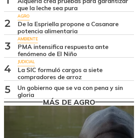
1
Alquería crea pruebas para garantizar
Aguacate hass
$ 7.289,10
que la leche sea pura
-2,98%
07/25/2026
AGRO
2
De la Espriella propone a Casanare
Aguacate
$ 8.366,30
potencia alimentaria
papelillo
-1,18%
AMBIENTE
07/25/2026
3
PMA intensifica respuesta ante
Ahuyama
fenómeno de El Niño
$ 1.634,56
-0,51%
JUDICIAL
07/25/2026
4
La SIC formuló cargos a siete
Ahuyamín
$ 1.672,87
compradores de arroz
+7,50%
07/25/2026
5
Un gobierno que se va con pena y sin
Ajo
$ 6.102,86
gloria
MÁS DE AGRO
-2,18%
07/25/2026
Ají dulce
$ 2.880,14
+4,83%
01/17/2015
Ají topito dulce
$ 3.229,50