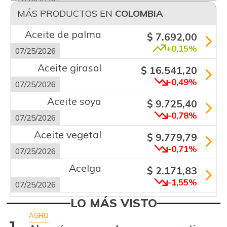
07/25/2026
MÁS PRODUCTOS EN
COLOMBIA
Aceite de palma
$ 7.692,00
+0,15%
07/25/2026
Aceite girasol
$ 16.541,20
-0,49%
07/25/2026
Aceite soya
$ 9.725,40
-0,78%
07/25/2026
Aceite vegetal
$ 9.779,79
-0,71%
07/25/2026
Acelga
$ 2.171,83
-1,55%
07/25/2026
Aguacate común
LO MÁS VISTO
$ 6.672,89
+6,24%
AGRO
07/25/2026