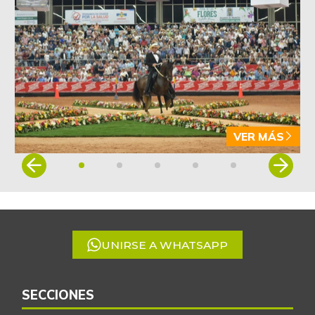
-4,09%
07/25/2026
Arveja verde en
$ 5.155,29
vaina
-1,86%
07/25/2026
Arveja verde seca
$ 4.087,85
-0,46%
07/25/2026
VER MÁS
Atún en lata
$ 37.131,09
Item
+0,27%
07/25/2026
1
Avena en hojuelas
of
$ 9.832,64
5
-0,12%
07/25/2026
Avena molida
$ 12.014,15
UNIRSE A WHATSAPP
+0,28%
07/25/2026
Azúcar
$ 3.132,61
SECCIONES
+0,24%
07/25/2026