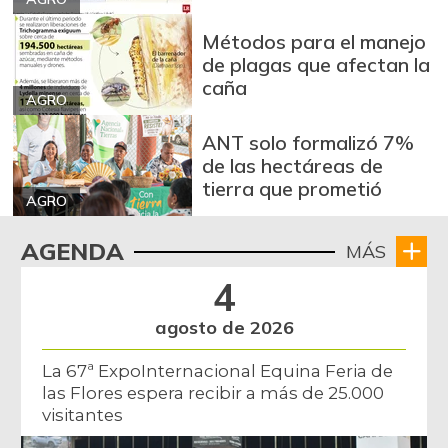
Arroz de segunda
$ 3.162,00
Métodos para el manejo
-0,53%
07/25/2026
de plagas que afectan la
Arroz excelso
caña
$ 3.636,56
AGRO
+0,19%
07/25/2026
ANT solo formalizó 7%
Arroz paddy verde
$ 1.572,00
de las hectáreas de
+52,37%
12/09/2023
tierra que prometió
AGRO
Arroz sopa cristal
$ 2.415,00
+0,84%
AGENDA
MÁS
07/25/2026
Arveja amarilla
4
$ 3.685,86
seca importada
-2,04%
agosto de 2026
07/25/2026
Arveja enlatada
La 67ª ExpoInternacional Equina Feria de
$ 14.130,40
las Flores espera recibir a más de 25.000
+2,79%
07/25/2026
visitantes
Arveja verde
$ 6.022,87