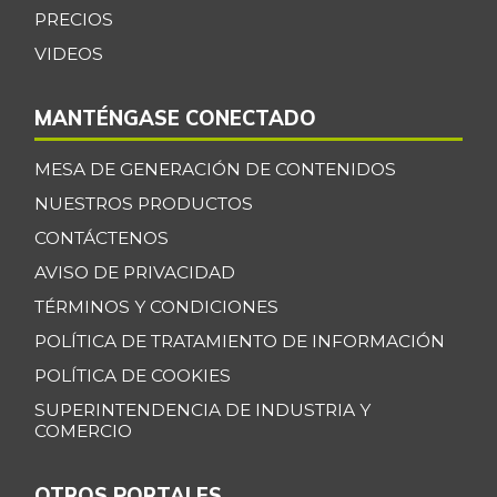
+0,39%
PRECIOS
07/25/2026
VIDEOS
Bagre rayado
$ 35.347,17
entero congelado
+13,67%
MANTÉNGASE CONECTADO
07/25/2026
Bagre rayado
MESA DE GENERACIÓN DE CONTENIDOS
$ 27.531,09
entero fresco
+0,92%
NUESTROS PRODUCTOS
07/25/2026
CONTÁCTENOS
Banano Bocadillo
$ 2.406,00
AVISO DE PRIVACIDAD
+0,52%
07/25/2026
TÉRMINOS Y CONDICIONES
Banano Urabá
$ 2.324,08
POLÍTICA DE TRATAMIENTO DE INFORMACIÓN
-0,09%
07/25/2026
POLÍTICA DE COOKIES
Banano criollo
$ 1.917,06
SUPERINTENDENCIA DE INDUSTRIA Y
COMERCIO
-0,16%
07/25/2026
Berenjena
$ 4.818,38
OTROS PORTALES