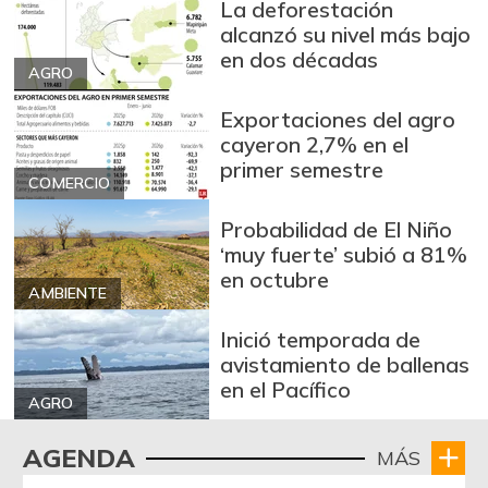
+53,72%
La deforestación
12/09/2023
alcanzó su nivel más bajo
Arroz blanco
en dos décadas
$ 3.283,00
AGRO
importado
-2,49%
07/25/2026
Exportaciones del agro
cayeron 2,7% en el
Arroz de primera
$ 3.494,15
primer semestre
+0,72%
COMERCIO
07/25/2026
Arroz de segunda
$ 3.162,00
Probabilidad de El Niño
‘muy fuerte’ subió a 81%
-0,53%
07/25/2026
en octubre
Arroz excelso
AMBIENTE
$ 3.636,56
+0,19%
07/25/2026
Inició temporada de
avistamiento de ballenas
Arroz paddy verde
$ 1.572,00
en el Pacífico
+52,37%
12/09/2023
AGRO
Arroz sopa cristal
$ 2.415,00
AGENDA
MÁS
+0,84%
07/25/2026