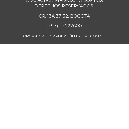
© 2026, RCN MEDIOS. TODOS LOS
Bola de pierna de
DERECHOS RESERVADOS.
$ 33.363,35
res
CR. 13A 37-32, BOGOTÁ
+0,14%
07/25/2026
(+57) 1 4227600
Borojó
$ 8.292,33
ORGANIZACIÓN ARDILA LÜLLE - OAL.COM.CO
+0,70%
07/25/2026
Bota de res
$ 33.218,47
+0,17%
07/25/2026
Brazo con hueso
$ 15.183,40
de cerdo
-3,23%
07/25/2026
Brazo sin hueso
$ 18.385,29
de cerdo
-0,86%
07/25/2026
Breva
$ 5.750,00
-27,44%