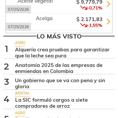
Aceite vegetal
$ 9.779,79
-0,71%
07/25/2026
Acelga
$ 2.171,83
-1,55%
07/25/2026
Aguacate común
LO MÁS VISTO
$ 6.672,89
+6,24%
AGRO
07/25/2026
1
Alquería crea pruebas para garantizar
Aguacate hass
$ 7.289,10
que la leche sea pura
-2,98%
07/25/2026
2
Anatomía 2025 de las empresas de
Aguacate
enmiendas en Colombia
$ 8.366,30
papelillo
3
Un gobierno que se va con pena y sin
-1,18%
07/25/2026
gloria
Ahuyama
JUDICIAL
$ 1.634,56
4
La SIC formuló cargos a siete
-0,51%
07/25/2026
compradores de arroz
Ahuyamín
$ 1.672,87
AGRO