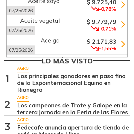
Aceite soya
$ 9.725,40
-0,78%
07/25/2026
Aceite vegetal
$ 9.779,79
-0,71%
07/25/2026
Acelga
$ 2.171,83
-1,55%
07/25/2026
Aguacate común
LO MÁS VISTO
$ 6.672,89
+6,24%
AGRO
07/25/2026
Los principales ganadores en paso fino
1
Aguacate hass
$ 7.289,10
de la Expointernacional Equina en
-2,98%
Rionegro
07/25/2026
AGRO
Aguacate
2
$ 8.366,30
Los campeones de Trote y Galope en la
papelillo
-1,18%
tercera jornada en la Feria de las Flores
07/25/2026
AGRO
3
Ahuyama
Fedecafe anuncia apertura de tienda de
$ 1.634,56