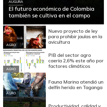
+53,72%
AUGURA
12/09/2023
El futuro económico de Colombia
Arroz blanco
también se cultiva en el campo
$ 3.283,00
importado
-2,49%
07/25/2026
Nuevo proyecto de ley
Arroz de primera
$ 3.494,15
para prohibir jaulas en la
+0,72%
07/25/2026
avicultura
AGRO
Arroz de segunda
$ 3.162,00
PIB del sector agro
-0,53%
07/25/2026
caería 2,6% este año por
Arroz excelso
$ 3.636,56
factores climáticos
AGRO
+0,19%
07/25/2026
Arroz paddy verde
$ 1.572,00
Fauna Marina atendió un
delfín herido en Taganga
+52,37%
12/09/2023
AGRO
Arroz sopa cristal
$ 2.415,00
+0,84%
07/25/2026
Productividad, calidad y