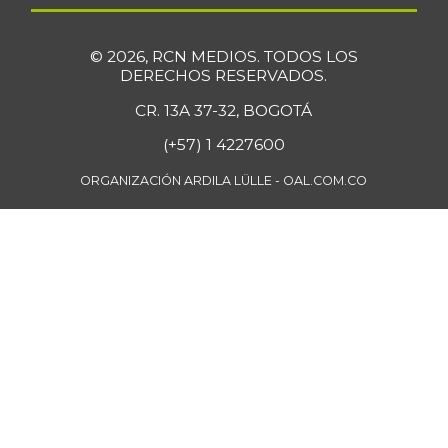
07/25/2026
Cuchuco de
$ 3.960,00
© 2026, RCN MEDIOS. TODOS LOS
cebada
-
DERECHOS RESERVADOS.
07/25/2026
CR. 13A 37-32, BOGOTÁ
Cuchuco de maíz
$ 3.960,00
(+57) 1 4227600
+1,02%
07/25/2026
ORGANIZACIÓN ARDILA LÜLLE - OAL.COM.CO
Curuba
$ 3.600,00
+6,29%
07/25/2026
Curuba larga
$ 800,00
-10,91%
07/12/2014
Curuba redonada
$ 913,00
-2,87%
07/12/2014
Durazno
$ 6.176,00
-0,27%
07/25/2026