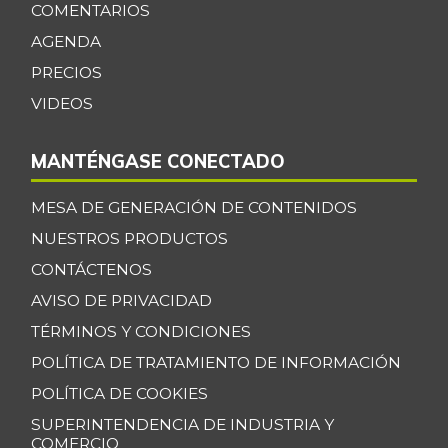
COMENTARIOS
Cebolla cabezona
AGENDA
$ 2.408,00
roja
+8,32%
PRECIOS
07/25/2026
VIDEOS
Cebolla junca
$ 703,00
-5,26%
11/24/2018
MANTÉNGASE CONECTADO
Cebolla larga
$ 2.481,00
MESA DE GENERACIÓN DE CONTENIDOS
-6,52%
07/25/2026
NUESTROS PRODUCTOS
Cebolla puerro
$ 4.029,00
CONTÁCTENOS
+4,35%
07/25/2026
AVISO DE PRIVACIDAD
Chocolate dulce
$ 31.850,00
TÉRMINOS Y CONDICIONES
-
07/25/2026
POLÍTICA DE TRATAMIENTO DE INFORMACIÓN
Cidra
$ 1.926,00
POLÍTICA DE COOKIES
-39,49%
07/25/2026
SUPERINTENDENCIA DE INDUSTRIA Y
COMERCIO