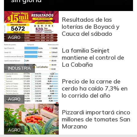
Azúcar
$ 3.110,00
+0,32%
07/25/2026
Resultados de las
Azúcar refinada
$ 3.978,50
loterías de Boyacá y
+0,25%
07/25/2026
Cauca del sábado
AGRO
Badea
$ 1.550,00
La familia Seinjet
-0,83%
02/20/2021
mantiene el control de
Bagre rayado
La Cabaña
$ 26.292,00
entero fresco
INDUSTRIA
-4,28%
07/25/2026
Precio de la carne de
cerdo ha caído 7,3% en
Banano Urabá
$ 2.346,00
lo corrido del año
+1,25%
07/25/2026
AGRO
Banano criollo
$ 2.718,00
Pizzardi importará cinco
+1,87%
millones de tomates San
07/25/2026
Marzano
Berenjena
$ 6.000,00
AGRO