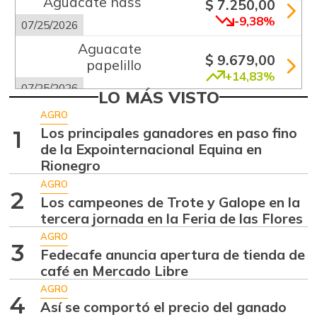
Aguacate hass
$ 7.250,00
-9,38%
07/25/2026
Aguacate
$ 9.679,00
papelillo
+14,83%
07/25/2026
LO MÁS VISTO
Ahuyama
$ 1.200,00
AGRO
-4,00%
Los principales ganadores en paso fino
1
07/25/2026
de la Expointernacional Equina en
Ahuyamín
$ 1.005,00
Rionegro
+10,20%
07/25/2026
AGRO
2
Los campeones de Trote y Galope en la
Ajo
$ 6.000,00
tercera jornada en la Feria de las Flores
+0,23%
07/25/2026
AGRO
3
Apio
Fedecafe anuncia apertura de tienda de
$ 1.000,00
café en Mercado Libre
-2,82%
07/25/2026
AGRO
Arracacha
4
Así se comportó el precio del ganado
$ 4.352,00
amarilla