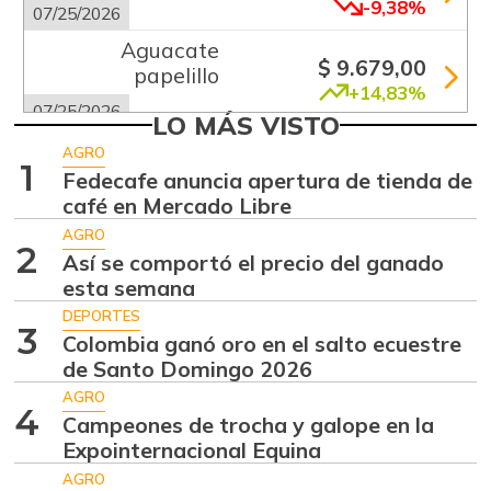
-9,38%
07/25/2026
Aguacate
$ 9.679,00
papelillo
+14,83%
07/25/2026
LO MÁS VISTO
Ahuyama
$ 1.200,00
AGRO
1
-4,00%
Fedecafe anuncia apertura de tienda de
07/25/2026
café en Mercado Libre
Ahuyamín
$ 1.005,00
AGRO
+10,20%
2
07/25/2026
Así se comportó el precio del ganado
esta semana
Ajo
$ 6.000,00
DEPORTES
+0,23%
07/25/2026
3
Colombia ganó oro en el salto ecuestre
Apio
de Santo Domingo 2026
$ 1.000,00
-2,82%
AGRO
07/25/2026
4
Campeones de trocha y galope en la
Arracacha
Expointernacional Equina
$ 4.352,00
amarilla
-5,39%
AGRO