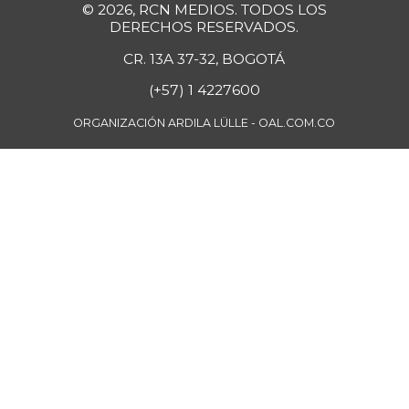
© 2026, RCN MEDIOS. TODOS LOS
Coliflor
$ 6.679,00
DERECHOS RESERVADOS.
-4,82%
07/25/2026
CR. 13A 37-32, BOGOTÁ
Cuchuco de
$ 3.960,00
(+57) 1 4227600
cebada
-
07/25/2026
ORGANIZACIÓN ARDILA LÜLLE - OAL.COM.CO
Cuchuco de maíz
$ 3.960,00
+1,02%
07/25/2026
Curuba
$ 3.600,00
+6,29%
07/25/2026
Curuba larga
$ 800,00
-10,91%
07/12/2014
Curuba redonada
$ 913,00
-2,87%
07/12/2014
Durazno
$ 6.176,00