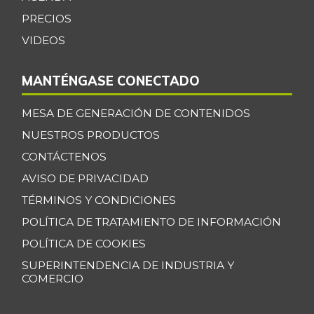
Cebolla cabezona
$ 2.408,00
PRECIOS
roja
+8,32%
VIDEOS
07/25/2026
Cebolla junca
$ 703,00
MANTÉNGASE CONECTADO
-5,26%
11/24/2018
Cebolla larga
MESA DE GENERACIÓN DE CONTENIDOS
$ 2.481,00
-6,52%
NUESTROS PRODUCTOS
07/25/2026
CONTÁCTENOS
Cebolla puerro
$ 4.029,00
+4,35%
AVISO DE PRIVACIDAD
07/25/2026
TÉRMINOS Y CONDICIONES
Chocolate dulce
$ 31.850,00
POLÍTICA DE TRATAMIENTO DE INFORMACIÓN
-
07/25/2026
POLÍTICA DE COOKIES
Chócolo mazorca
$ 1.371,00
SUPERINTENDENCIA DE INDUSTRIA Y
-3,92%
07/25/2026
COMERCIO
Cidra
$ 1.926,00