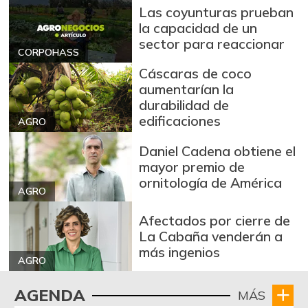
+0,32%
07/25/2026
Las coyunturas prueban
la capacidad de un
Azúcar refinada
$ 3.978,50
sector para reaccionar
+0,25%
CORPOHASS
07/25/2026
Cáscaras de coco
Badea
$ 1.550,00
aumentarían la
-0,83%
02/20/2021
durabilidad de
edificaciones
Bagre rayado
AGRO
$ 26.292,00
entero fresco
Daniel Cadena obtiene el
-4,28%
07/25/2026
mayor premio de
ornitología de América
Banano Urabá
$ 2.346,00
AGRO
+1,25%
07/25/2026
Afectados por cierre de
Banano criollo
$ 2.718,00
La Cabaña venderán a
+1,87%
más ingenios
07/25/2026
AGRO
Berenjena
$ 6.000,00
AGENDA
-6,89%
MÁS
07/25/2026