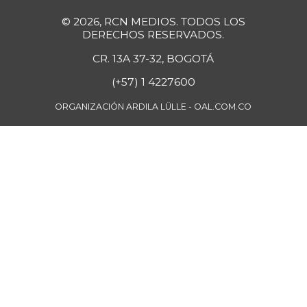
-
01/26/2019
© 2026, RCN MEDIOS. TODOS LOS
Coliflor
DERECHOS RESERVADOS.
$ 6.679,00
-4,82%
07/25/2026
CR. 13A 37-32, BOGOTÁ
Cuchuco de
(+57) 1 4227600
$ 3.960,00
cebada
-
ORGANIZACIÓN ARDILA LÜLLE - OAL.COM.CO
07/25/2026
Cuchuco de maíz
$ 3.960,00
+1,02%
07/25/2026
Curuba
$ 3.600,00
+6,29%
07/25/2026
Curuba larga
$ 800,00
-10,91%
07/12/2014
Curuba redonada
$ 913,00
-2,87%
07/12/2014