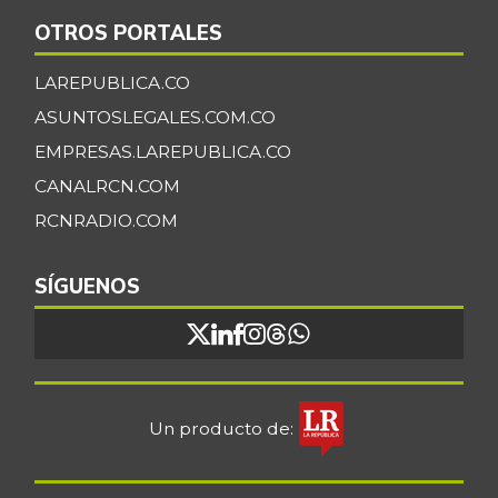
Cidra
$ 1.926,00
OTROS PORTALES
-39,49%
07/25/2026
LAREPUBLICA.CO
Cilantro
$ 6.107,00
ASUNTOSLEGALES.COM.CO
-0,59%
07/25/2026
EMPRESAS.LAREPUBLICA.CO
Ciruela importada
$ 14.815,00
CANALRCN.COM
-1,72%
03/29/2025
RCNRADIO.COM
Ciruela negra
$ 5.715,00
-1,07%
08/15/2015
SÍGUENOS
Ciruela negra
$ 5.909,00
chilena
+9,85%
08/08/2015
Ciruela roja
$ 3.390,00
Un producto de:
-2,22%
07/25/2026
Coco
$ 4.333,00