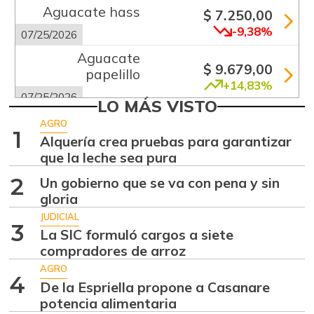
Aguacate hass
$ 7.250,00
-9,38%
07/25/2026
Aguacate
$ 9.679,00
papelillo
+14,83%
07/25/2026
LO MÁS VISTO
Ahuyama
$ 1.200,00
AGRO
1
-4,00%
Alquería crea pruebas para garantizar
07/25/2026
que la leche sea pura
Ahuyamín
$ 1.005,00
2
Un gobierno que se va con pena y sin
+10,20%
07/25/2026
gloria
Ajo
$ 6.000,00
JUDICIAL
3
+0,23%
La SIC formuló cargos a siete
07/25/2026
compradores de arroz
Apio
$ 1.000,00
AGRO
-2,82%
4
07/25/2026
De la Espriella propone a Casanare
potencia alimentaria
Arracacha