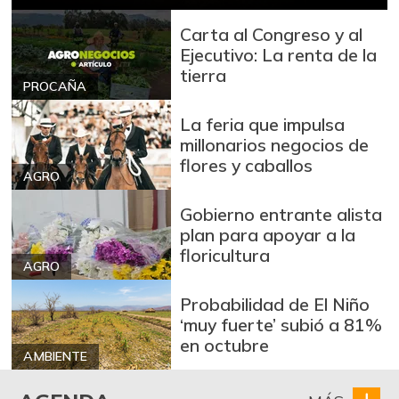
Azúcar
$ 3.110,00
Carta al Congreso y al
+0,32%
07/25/2026
Ejecutivo: La renta de la
tierra
Azúcar refinada
$ 3.978,50
PROCAÑA
+0,25%
07/25/2026
La feria que impulsa
Badea
$ 1.550,00
millonarios negocios de
-0,83%
flores y caballos
02/20/2021
AGRO
Bagre rayado
$ 26.292,00
entero fresco
Gobierno entrante alista
-4,28%
plan para apoyar a la
07/25/2026
floricultura
AGRO
Banano Urabá
$ 2.346,00
+1,25%
07/25/2026
Probabilidad de El Niño
‘muy fuerte’ subió a 81%
Banano criollo
$ 2.718,00
en octubre
+1,87%
AMBIENTE
07/25/2026
Berenjena
$ 6.000,00