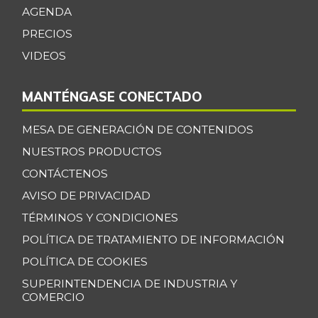
07/25/2026
AGENDA
Cebolla cabezona
PRECIOS
$ 2.408,00
roja
VIDEOS
+8,32%
07/25/2026
Cebolla junca
$ 703,00
MANTÉNGASE CONECTADO
-5,26%
11/24/2018
MESA DE GENERACIÓN DE CONTENIDOS
Cebolla larga
$ 2.481,00
NUESTROS PRODUCTOS
-6,52%
07/25/2026
CONTÁCTENOS
Cebolla puerro
$ 4.029,00
AVISO DE PRIVACIDAD
+4,35%
07/25/2026
TÉRMINOS Y CONDICIONES
Chocolate dulce
$ 31.850,00
POLÍTICA DE TRATAMIENTO DE INFORMACIÓN
-
07/25/2026
POLÍTICA DE COOKIES
Chócolo mazorca
$ 1.371,00
SUPERINTENDENCIA DE INDUSTRIA Y
COMERCIO
-3,92%
07/25/2026