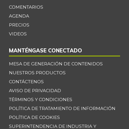
roja
+8,32%
COMENTARIOS
07/25/2026
AGENDA
Cebolla junca
$ 703,00
PRECIOS
-5,26%
11/24/2018
VIDEOS
Cebolla larga
$ 2.481,00
-6,52%
07/25/2026
MANTÉNGASE CONECTADO
Cebolla puerro
$ 4.029,00
MESA DE GENERACIÓN DE CONTENIDOS
+4,35%
07/25/2026
NUESTROS PRODUCTOS
Chocolate dulce
$ 31.850,00
CONTÁCTENOS
-
07/25/2026
AVISO DE PRIVACIDAD
Chócolo mazorca
$ 1.371,00
TÉRMINOS Y CONDICIONES
-3,92%
07/25/2026
POLÍTICA DE TRATAMIENTO DE INFORMACIÓN
Cidra
$ 1.926,00
POLÍTICA DE COOKIES
-39,49%
07/25/2026
SUPERINTENDENCIA DE INDUSTRIA Y