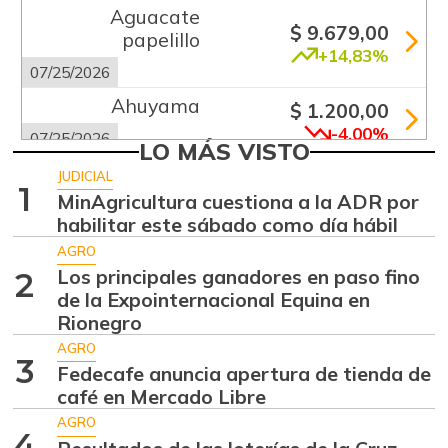
Aguacate
$ 9.679,00
papelillo
+14,83%
07/25/2026
Ahuyama
$ 1.200,00
-4,00%
07/25/2026
LO MÁS VISTO
Ahuyamín
$ 1.005,00
JUDICIAL
1
+10,20%
MinAgricultura cuestiona a la ADR por
07/25/2026
habilitar este sábado como día hábil
Ajo
$ 6.000,00
AGRO
+0,23%
07/25/2026
Los principales ganadores en paso fino
2
de la Expointernacional Equina en
Apio
$ 1.000,00
Rionegro
-2,82%
07/25/2026
AGRO
3
Arracacha
Fedecafe anuncia apertura de tienda de
$ 4.352,00
amarilla
café en Mercado Libre
-5,39%
AGRO
07/25/2026
4