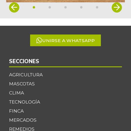
Cachama fresca
$ 7.958,00
Item
-4,69%
07/25/2026
1
of
Café instantáneo
$ 198.264,00
5
-0,29%
07/25/2026
Café molido
UNIRSE A WHATSAPP
$ 43.883,00
-8,92%
10/11/2025
Calabacín
$ 2.105,00
SECCIONES
-4,66%
07/25/2026
AGRICULTURA
Calabaza
$ 2.850,00
MASCOTAS
-11,41%
07/25/2026
CLIMA
Cebolla cabezona
TECNOLOGÍA
$ 2.543,00
blanca
-5,22%
FINCA
07/25/2026
MERCADOS
Cebolla cabezona
$ 2.408,00
REMEDIOS