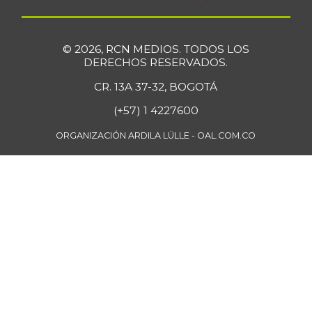
-4,82%
07/25/2026
Cuchuco de
$ 3.960,00
© 2026, RCN MEDIOS. TODOS LOS
cebada
-
DERECHOS RESERVADOS.
07/25/2026
CR. 13A 37-32, BOGOTÁ
Cuchuco de maíz
$ 3.960,00
(+57) 1 4227600
+1,02%
07/25/2026
ORGANIZACIÓN ARDILA LÜLLE - OAL.COM.CO
Curuba
$ 3.600,00
+6,29%
07/25/2026
Curuba larga
$ 800,00
-10,91%
07/12/2014
Curuba redonada
$ 913,00
-2,87%
07/12/2014
Durazno
$ 6.176,00
-0,27%
07/25/2026