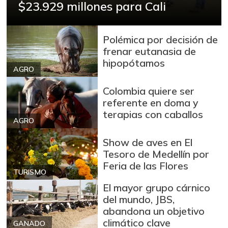
$23.929 millones para Cali
Azúcar refinada
$ 3.978,50
+0,25%
07/25/2026
Polémica por decisión de
Badea
$ 1.550,00
frenar eutanasia de
-0,83%
02/20/2021
hipopótamos
AGRO
Bagre rayado
$ 26.292,00
entero fresco
Colombia quiere ser
-4,28%
referente en doma y
07/25/2026
terapias con caballos
Banano Urabá
AGRO
$ 2.346,00
+1,25%
07/25/2026
Show de aves en El
Tesoro de Medellín por
Banano criollo
$ 2.718,00
Feria de las Flores
+1,87%
07/25/2026
TURISMO
El mayor grupo cárnico
Berenjena
$ 6.000,00
del mundo, JBS,
-6,89%
07/25/2026
abandona un objetivo
Blanquillo entero
climático clave
GANADO