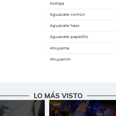
Acelga
Aguacate común
Aguacate hass
Aguacate papelillo
Ahuyama
Ahuyamín
Ajo
Apio
Arracacha amarilla
LO MÁS VISTO
Arroz
Arroz blanco