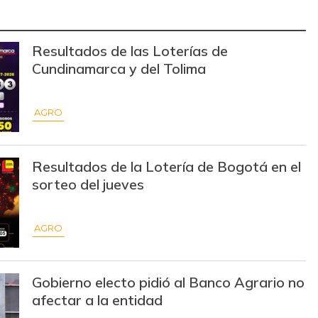
$ 8.941,50
-
-
$ 3.110,00
+$ 10,00
+0,32%
Resultados de las Loterías de
$ 3.978,50
+$ 10,00
+0,25%
Cundinamarca y del Tolima
$ 1.550,00
-$ 13,00
-0,83%
AGRO
$ 26.292,00
-$ 1.175,00
-4,28%
$ 2.346,00
+$ 29,00
+1,25%
Resultados de la Lotería de Bogotá en el
sorteo del jueves
$ 2.718,00
+$ 50,00
+1,87%
$ 6.000,00
-$ 444,00
-6,89%
AGRO
$ 16.800,00
-
-
$ 13.467,00
+$ 1.467,00
+12,22%
Gobierno electo pidió al Banco Agrario no
afectar a la entidad
$ 6.267,00
+$ 67,00
+1,08%