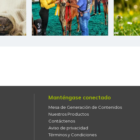
Cebolla junca
Cebolla larga
Cebolla puerro
Chocolate dulce
Chócolo mazorca
Cidra
Cilantro
Manténgase conectado
Ciruela importada
Mesa de Generación de Contenidos
Ciruela negra
Nuestros Productos
Contáctenos
Ciruela negra chilena
Aviso de privacidad
Términos y Condiciones
Ciruela roja