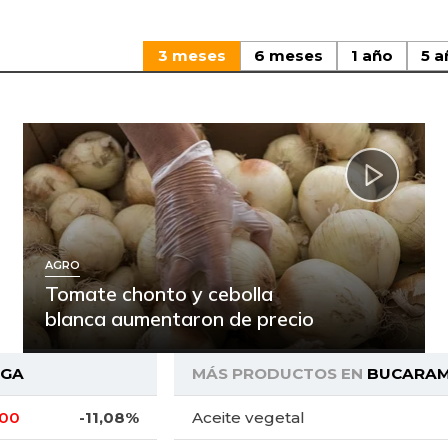
3 meses
6 meses
1 año
5 a
AGRO
Tomate chonto y cebolla
blanca aumentaron de precio
GA
MÁS PRODUCTOS EN
BUCARA
,00
-11,08%
Aceite vegetal