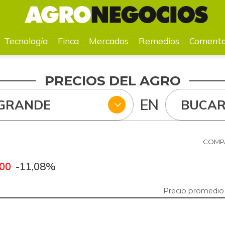
a
Mercados
Remedios
Comentarios
Agenda
Pr
Tecnología
Finca
Mercados
Remedios
Comenta
PRECIOS DEL AGRO
EN
OGRANDE
BUCA
COMPA
,00
-11,08%
Precio promedio