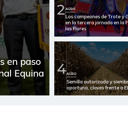
2
AGRO
Arroz blanco en bulto
Los campeones de Trote y 
en la tercera jornada en la 
Arroz de primera
las Flores
Arroz excelso
Arroz paddy verde
es en paso
Arroz sopa cristal
4
onal Equina
Arveja amarilla seca
AGRO
importada
Semilla autorizada y siemb
oportuna, claves frente a E
Arveja verde
Arveja verde seca
Atún en lata