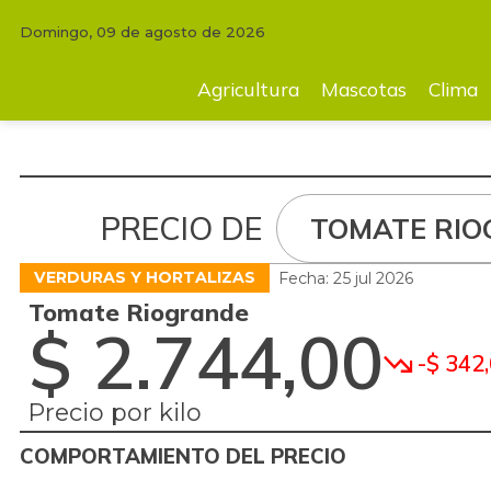
Domingo, 09 de agosto de 2026
Agricultura
Mascotas
Clima
Tecnología
Finc
Agricultura
Mascotas
Clima
PRECIO DE
TOMATE RI
VERDURAS Y HORTALIZAS
Fecha: 25 jul 2026
Tomate Riogrande
$ 2.744,00
-$ 342
Precio por kilo
COMPORTAMIENTO DEL PRECIO