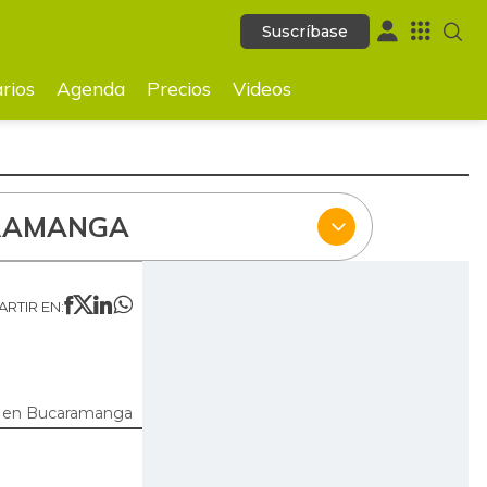
Suscríbase
Suscríbase
ecios
Videos
rios
Agenda
Precios
Videos
RAMANGA
RTIR EN:
 en Bucaramanga