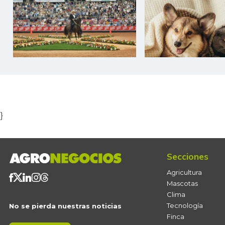
Item
1
of
5
}
Secciones
Agricultura
Mascotas
Clima
Tecnología
No se pierda nuestras noticias
Finca