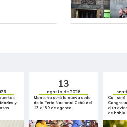
Borojó
Breva
Brócoli
Cachama fresca
Café instantáneo
Café molido
13
Calabacín
026
agosto de 2026
sept
Calabaza
puertas
Montería será la nueva sede
Cali será
idades y
de la Feria Nacional Cebú del
Congreso
Cebolla cabezona blanca
otas
13 al 30 de agosto
cita avíc
de habla
Cebolla cabezona roja