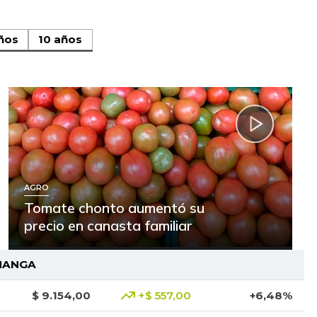
ños
10 años
AGRO
Tomate chonto aumentó su
precio en canasta familiar
MANGA
$ 9.154,00
+$ 557,00
+6,48%