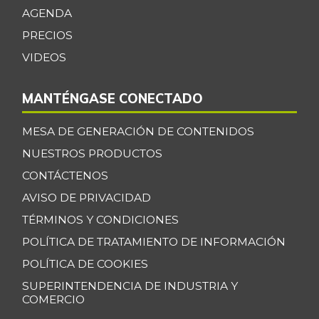
AGENDA
Cebolla cabezona
$ 2.408,00
PRECIOS
roja
+8,32%
VIDEOS
07/25/2026
Cebolla junca
$ 703,00
MANTÉNGASE CONECTADO
-5,26%
11/24/2018
Cebolla larga
MESA DE GENERACIÓN DE CONTENIDOS
$ 2.481,00
-6,52%
NUESTROS PRODUCTOS
07/25/2026
CONTÁCTENOS
Cebolla puerro
$ 4.029,00
+4,35%
AVISO DE PRIVACIDAD
07/25/2026
TÉRMINOS Y CONDICIONES
Chocolate dulce
$ 31.850,00
POLÍTICA DE TRATAMIENTO DE INFORMACIÓN
-
07/25/2026
POLÍTICA DE COOKIES
Chócolo mazorca
$ 1.371,00
SUPERINTENDENCIA DE INDUSTRIA Y
-3,92%
07/25/2026
COMERCIO