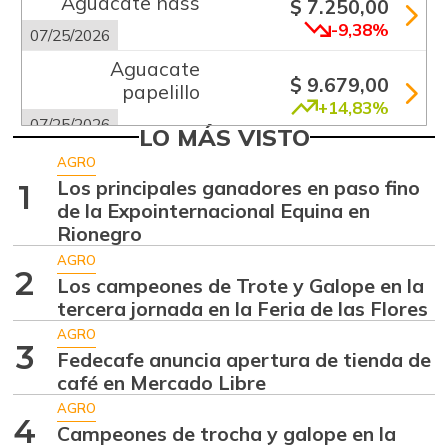
Aguacate hass
$ 7.250,00
-9,38%
07/25/2026
Aguacate
$ 9.679,00
papelillo
+14,83%
07/25/2026
LO MÁS VISTO
Ahuyama
$ 1.200,00
AGRO
-4,00%
Los principales ganadores en paso fino
1
07/25/2026
de la Expointernacional Equina en
Ahuyamín
$ 1.005,00
Rionegro
+10,20%
07/25/2026
AGRO
2
Los campeones de Trote y Galope en la
Ajo
$ 6.000,00
tercera jornada en la Feria de las Flores
+0,23%
07/25/2026
AGRO
3
Apio
Fedecafe anuncia apertura de tienda de
$ 1.000,00
café en Mercado Libre
-2,82%
07/25/2026
AGRO
Arracacha
4
Campeones de trocha y galope en la
$ 4.352,00
amarilla