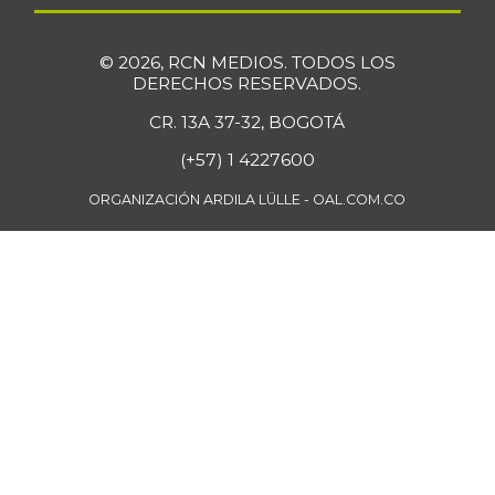
01/26/2019
Coliflor
$ 6.679,00
© 2026, RCN MEDIOS. TODOS LOS
-4,82%
07/25/2026
DERECHOS RESERVADOS.
Cuchuco de
CR. 13A 37-32, BOGOTÁ
$ 3.960,00
cebada
-
(+57) 1 4227600
07/25/2026
ORGANIZACIÓN ARDILA LÜLLE - OAL.COM.CO
Cuchuco de maíz
$ 3.960,00
+1,02%
07/25/2026
Curuba
$ 3.600,00
+6,29%
07/25/2026
Curuba larga
$ 800,00
-10,91%
07/12/2014
Curuba redonada
$ 913,00
-2,87%
07/12/2014