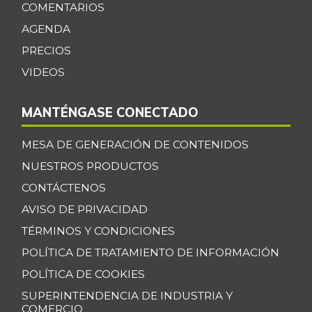
COMENTARIOS
Cebolla cabezona
AGENDA
$ 2.408,00
roja
+8,32%
PRECIOS
07/25/2026
VIDEOS
Cebolla junca
$ 703,00
-5,26%
11/24/2018
MANTÉNGASE CONECTADO
Cebolla larga
$ 2.481,00
MESA DE GENERACIÓN DE CONTENIDOS
-6,52%
07/25/2026
NUESTROS PRODUCTOS
Cebolla puerro
$ 4.029,00
CONTÁCTENOS
+4,35%
07/25/2026
AVISO DE PRIVACIDAD
Chocolate dulce
$ 31.850,00
TÉRMINOS Y CONDICIONES
-
07/25/2026
POLÍTICA DE TRATAMIENTO DE INFORMACIÓN
Chócolo mazorca
$ 1.371,00
POLÍTICA DE COOKIES
-3,92%
07/25/2026
SUPERINTENDENCIA DE INDUSTRIA Y
COMERCIO