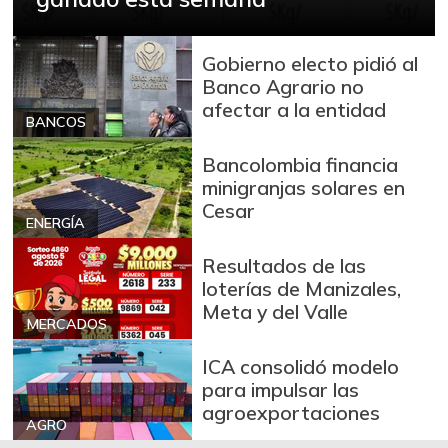
Azúcar
$ 3.110,00
+0,32%
07/25/2026
Gobierno electo pidió al
Azúcar refinada
$ 3.978,50
Banco Agrario no
+0,25%
07/25/2026
afectar a la entidad
BANCOS
Badea
$ 1.550,00
Bancolombia financia
-0,83%
02/20/2021
minigranjas solares en
Bagre rayado
Cesar
$ 26.292,00
entero fresco
ENERGÍA
-4,28%
07/25/2026
Resultados de las
loterías de Manizales,
Banano Urabá
$ 2.346,00
Meta y del Valle
+1,25%
07/25/2026
MERCADOS
Banano criollo
$ 2.718,00
ICA consolidó modelo
+1,87%
para impulsar las
07/25/2026
agroexportaciones
Berenjena
$ 6.000,00
AGRO