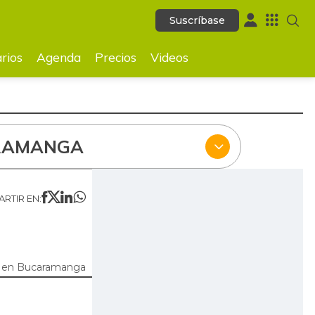
Suscríbase
Suscríbase
ecios
Videos
rios
Agenda
Precios
Videos
RAMANGA
RTIR EN:
 en Bucaramanga