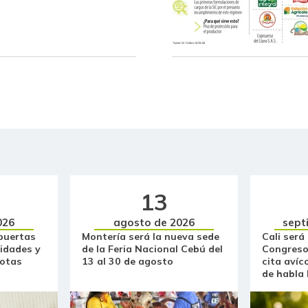
Borojó
Breva
Brócoli
Cachama fresca
Café instantáneo
Café molido
13
Calabacín
026
agosto de 2026
sept
Calabaza
puertas
Montería será la nueva sede
Cali será
idades y
de la Feria Nacional Cebú del
Congreso
Cebolla cabezona blanca
otas
13 al 30 de agosto
cita avíc
de habla
Cebolla cabezona roja