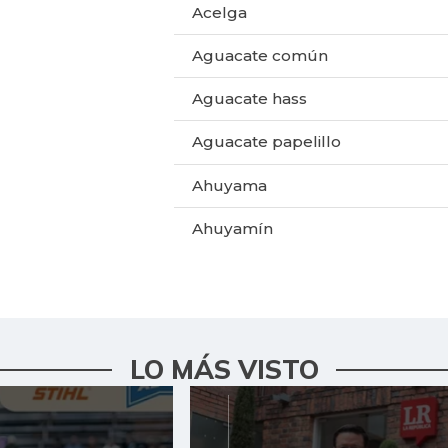
Acelga
Aguacate común
Aguacate hass
Aguacate papelillo
Ahuyama
Ahuyamín
Ajo
Apio
Arracacha amarilla
LO MÁS VISTO
Arroz
Arroz blanco