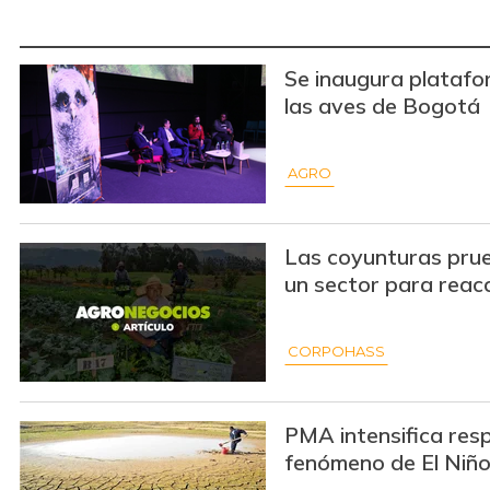
Se inaugura platafo
las aves de Bogotá
AGRO
Las coyunturas prue
un sector para reac
CORPOHASS
PMA intensifica res
fenómeno de El Niñ