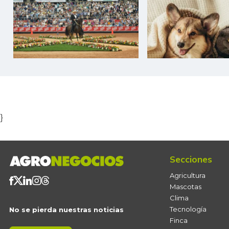
Item
1
of
5
}
Secciones
Agricultura
Mascotas
Clima
Tecnología
No se pierda nuestras noticias
Finca