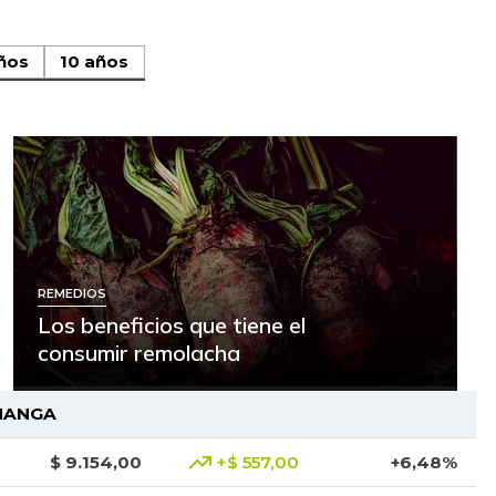
ños
10 años
REMEDIOS
Los beneficios que tiene el
consumir remolacha
MANGA
$ 9.154,00
+$ 557,00
+6,48%