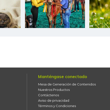
Cebolla junca
Cebolla larga
Cebolla puerro
Chocolate dulce
Chócolo mazorca
Cidra
Cilantro
Manténgase conectado
Ciruela importada
Mesa de Generación de Contenidos
Ciruela negra
Nuestros Productos
Contáctenos
Ciruela negra chilena
Aviso de privacidad
Términos y Condiciones
Ciruela roja