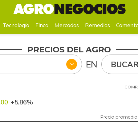
a
Mercados
Remedios
Comentarios
Agenda
Pr
Tecnología
Finca
Mercados
Remedios
Comenta
PRECIOS DEL AGRO
EN
BUCA
COMPA
,00
+5,86%
Precio promedio