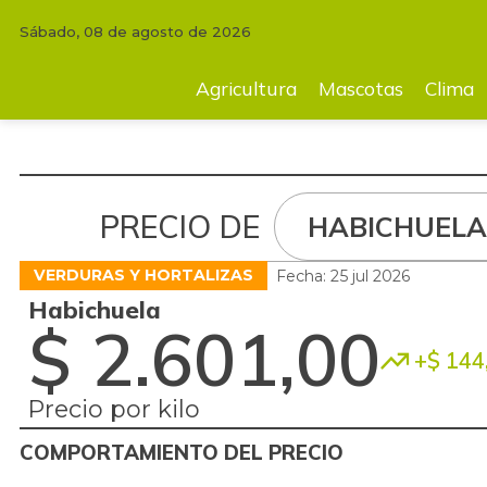
Sábado, 08 de agosto de 2026
Agricultura
Mascotas
Clima
Tecnología
Finc
Agricultura
Mascotas
Clima
PRECIO DE
HABICHUELA
VERDURAS Y HORTALIZAS
Fecha: 25 jul 2026
Habichuela
$ 2.601,00
+$ 144
Precio por kilo
COMPORTAMIENTO DEL PRECIO