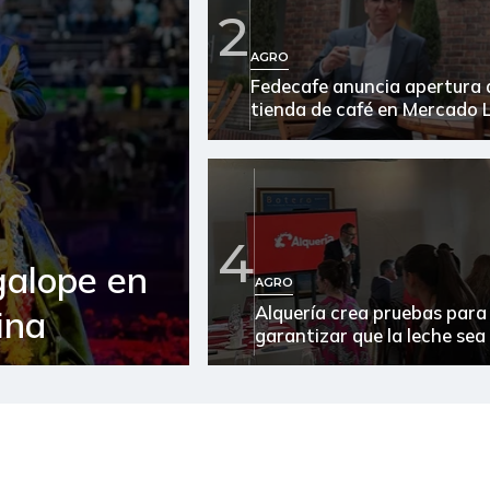
2
Arroz blanco en bulto
AGRO
Fedecafe anuncia apertura 
Arroz de primera
tienda de café en Mercado L
Arroz excelso
Arroz paddy verde
Arroz sopa cristal
4
galope en
Arveja amarilla seca
AGRO
importada
Alquería crea pruebas para
ina
garantizar que la leche sea
Arveja verde
Arveja verde seca
Atún en lata