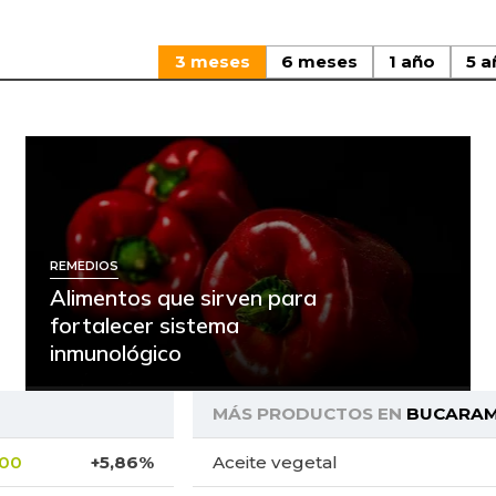
3 meses
6 meses
1 año
5 a
REMEDIOS
Alimentos que sirven para
fortalecer sistema
inmunológico
MÁS PRODUCTOS EN
BUCARA
,00
+5,86%
Aceite vegetal