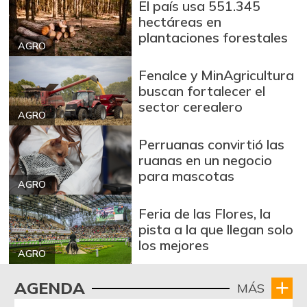
Azúcar
El país usa 551.345
$ 3.110,00
hectáreas en
+0,32%
07/25/2026
plantaciones forestales
Azúcar refinada
AGRO
$ 3.978,50
+0,25%
07/25/2026
Fenalce y MinAgricultura
buscan fortalecer el
Badea
$ 1.550,00
sector cerealero
-0,83%
02/20/2021
AGRO
Bagre rayado
Perruanas convirtió las
$ 26.292,00
entero fresco
ruanas en un negocio
-4,28%
para mascotas
07/25/2026
AGRO
Banano Urabá
$ 2.346,00
Feria de las Flores, la
+1,25%
07/25/2026
pista a la que llegan solo
los mejores
Banano criollo
$ 2.718,00
AGRO
+1,87%
07/25/2026
AGENDA
MÁS
Berenjena
$ 6.000,00