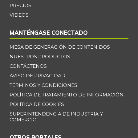
PRECIOS
Cebolla cabezona
$ 2.408,00
VIDEOS
roja
+8,32%
07/25/2026
MANTÉNGASE CONECTADO
Cebolla junca
$ 703,00
-5,26%
11/24/2018
MESA DE GENERACIÓN DE CONTENIDOS
Cebolla larga
NUESTROS PRODUCTOS
$ 2.481,00
-6,52%
CONTÁCTENOS
07/25/2026
AVISO DE PRIVACIDAD
Cebolla puerro
$ 4.029,00
TÉRMINOS Y CONDICIONES
+4,35%
07/25/2026
POLÍTICA DE TRATAMIENTO DE INFORMACIÓN
Chocolate dulce
$ 31.850,00
POLÍTICA DE COOKIES
-
07/25/2026
SUPERINTENDENCIA DE INDUSTRIA Y
Chócolo mazorca
$ 1.371,00
COMERCIO
-3,92%
07/25/2026
OTROS PORTALES