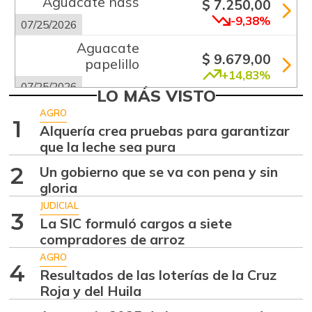
Aguacate hass
$ 7.250,00
-9,38%
07/25/2026
Aguacate
$ 9.679,00
papelillo
+14,83%
07/25/2026
LO MÁS VISTO
Ahuyama
$ 1.200,00
AGRO
1
-4,00%
Alquería crea pruebas para garantizar
07/25/2026
que la leche sea pura
Ahuyamín
$ 1.005,00
2
Un gobierno que se va con pena y sin
+10,20%
07/25/2026
gloria
Ajo
$ 6.000,00
JUDICIAL
3
+0,23%
La SIC formuló cargos a siete
07/25/2026
compradores de arroz
Apio
$ 1.000,00
AGRO
-2,82%
4
07/25/2026
Resultados de las loterías de la Cruz
Roja y del Huila
Arracacha
$ 4.352,00
amarilla