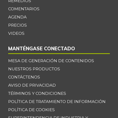
-5,22%
REMEDIOS
07/25/2026
COMENTARIOS
Cebolla cabezona
AGENDA
$ 2.408,00
roja
+8,32%
PRECIOS
07/25/2026
VIDEOS
Cebolla junca
$ 703,00
-5,26%
11/24/2018
MANTÉNGASE CONECTADO
Cebolla larga
$ 2.481,00
MESA DE GENERACIÓN DE CONTENIDOS
-6,52%
07/25/2026
NUESTROS PRODUCTOS
Cebolla puerro
$ 4.029,00
CONTÁCTENOS
+4,35%
07/25/2026
AVISO DE PRIVACIDAD
Chocolate dulce
$ 31.850,00
TÉRMINOS Y CONDICIONES
-
07/25/2026
POLÍTICA DE TRATAMIENTO DE INFORMACIÓN
Chócolo mazorca
$ 1.371,00
POLÍTICA DE COOKIES
-3,92%
07/25/2026
SUPERINTENDENCIA DE INDUSTRIA Y