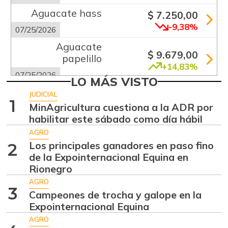
Aguacate hass
$ 7.250,00
-9,38%
07/25/2026
Aguacate
$ 9.679,00
papelillo
+14,83%
07/25/2026
LO MÁS VISTO
Ahuyama
$ 1.200,00
JUDICIAL
1
-4,00%
MinAgricultura cuestiona a la ADR por
07/25/2026
habilitar este sábado como día hábil
Ahuyamín
$ 1.005,00
AGRO
+10,20%
07/25/2026
Los principales ganadores en paso fino
2
de la Expointernacional Equina en
Ajo
$ 6.000,00
Rionegro
+0,23%
07/25/2026
AGRO
3
Apio
Campeones de trocha y galope en la
$ 1.000,00
Expointernacional Equina
-2,82%
07/25/2026
AGRO
Arracacha