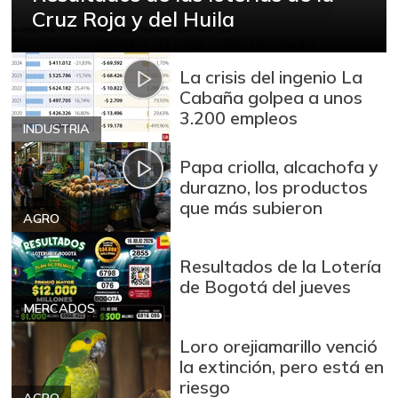
Cruz Roja y del Huila
Azúcar
$ 3.110,00
+0,32%
07/25/2026
La crisis del ingenio La
Azúcar refinada
$ 3.978,50
Cabaña golpea a unos
+0,25%
07/25/2026
3.200 empleos
INDUSTRIA
Badea
$ 1.550,00
Papa criolla, alcachofa y
-0,83%
02/20/2021
durazno, los productos
Bagre rayado
que más subieron
$ 26.292,00
entero fresco
AGRO
-4,28%
07/25/2026
Resultados de la Lotería
Banano Urabá
$ 2.346,00
de Bogotá del jueves
+1,25%
07/25/2026
MERCADOS
Banano criollo
$ 2.718,00
Loro orejiamarillo venció
+1,87%
la extinción, pero está en
07/25/2026
riesgo
Berenjena