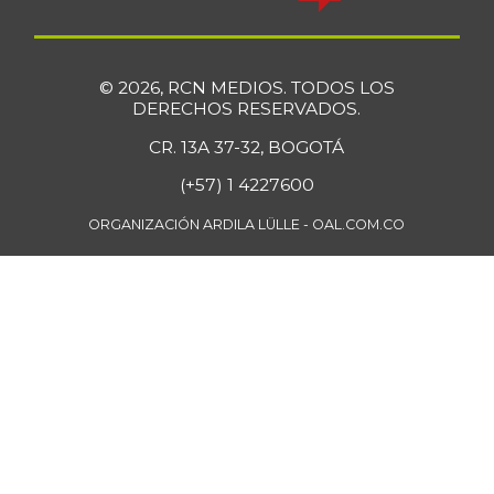
-
01/26/2019
Coliflor
$ 6.679,00
© 2026, RCN MEDIOS. TODOS LOS
-4,82%
07/25/2026
DERECHOS RESERVADOS.
Cuchuco de
CR. 13A 37-32, BOGOTÁ
$ 3.960,00
cebada
-
(+57) 1 4227600
07/25/2026
ORGANIZACIÓN ARDILA LÜLLE - OAL.COM.CO
Cuchuco de maíz
$ 3.960,00
+1,02%
07/25/2026
Curuba
$ 3.600,00
+6,29%
07/25/2026
Curuba larga
$ 800,00
-10,91%
07/12/2014
Curuba redonada
$ 913,00
-2,87%
07/12/2014