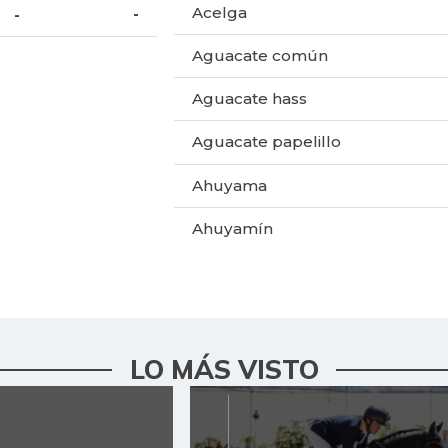
Acelga
-
-
Aguacate común
Aguacate hass
Aguacate papelillo
Ahuyama
Ahuyamín
Ajo
Apio
Arracacha amarilla
LO MÁS VISTO
Arroz
Arroz blanco