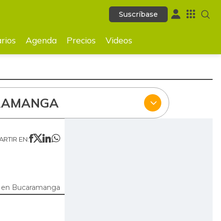
Suscríbase
Suscríbase
ecios
Videos
rios
Agenda
Precios
Videos
RAMANGA
RTIR EN:
 en Bucaramanga