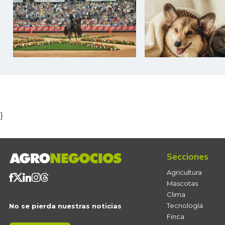
Item
1
of
5
}
Secciones
Agricultura
Mascotas
Clima
Tecnología
No se pierda nuestras noticias
Finca