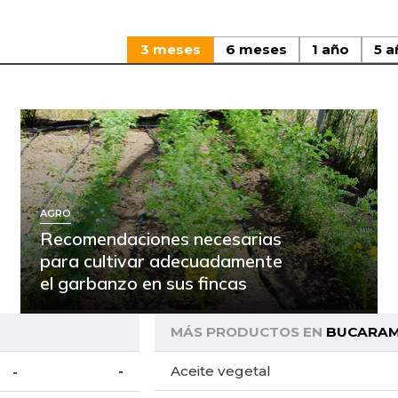
3 meses
6 meses
1 año
5 a
AGRO
Recomendaciones necesarias
para cultivar adecuadamente
el garbanzo en sus fincas
MÁS PRODUCTOS EN
BUCARA
Aceite vegetal
-
-