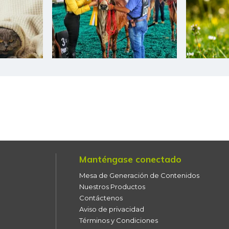
Cebolla junca
Cebolla larga
Cebolla puerro
Chocolate dulce
Chócolo mazorca
Cidra
Cilantro
Manténgase conectado
Ciruela importada
Mesa de Generación de Contenidos
Ciruela negra
Nuestros Productos
Contáctenos
Ciruela negra chilena
Aviso de privacidad
Términos y Condiciones
Ciruela roja