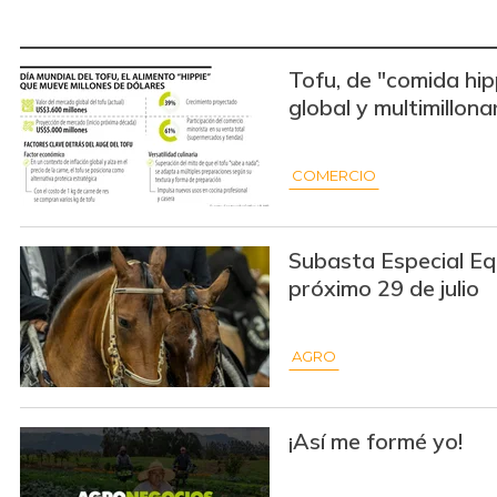
Tofu, de "comida hip
global y multimillona
COMERCIO
Subasta Especial Equ
próximo 29 de julio
AGRO
¡Así me formé yo!