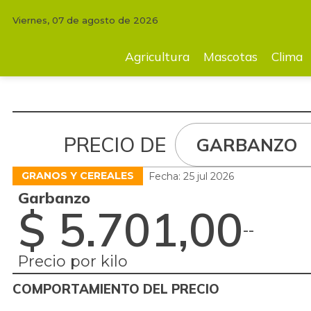
Viernes, 07 de agosto de 2026
Agricultura
Mascotas
Clima
Tecnología
Finc
Agricultura
Mascotas
Clima
PRECIO DE
GARBANZO
GRANOS Y CEREALES
Fecha: 25 jul 2026
Garbanzo
$ 5.701,00
-
-
Precio por kilo
COMPORTAMIENTO DEL PRECIO