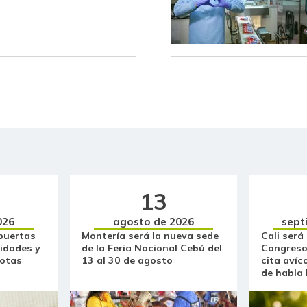
Borojó
Breva
Brócoli
Cachama fresca
Café instantáneo
Café molido
13
Calabacín
026
agosto de 2026
sept
Calabaza
puertas
Montería será la nueva sede
Cali será
idades y
de la Feria Nacional Cebú del
Congreso
Cebolla cabezona blanca
otas
13 al 30 de agosto
cita avíc
de habla
Cebolla cabezona roja