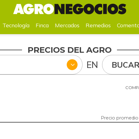
a
Mercados
Remedios
Comentarios
Agenda
Pr
Tecnología
Finca
Mercados
Remedios
Comenta
PRECIOS DEL AGRO
EN
BUCA
COMPA
Precio promedio