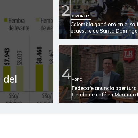
2
Arroz blanco en bulto
DEPORTES
Colombia ganó oro en el sal
Arroz de primera
ecuestre de Santo Domingo
Arroz excelso
Arroz paddy verde
Arroz sopa cristal
4
 del
Arveja amarilla seca
AGRO
importada
Fedecafe anuncia apertura
tienda de café en Mercado 
Arveja verde
Arveja verde seca
Atún en lata