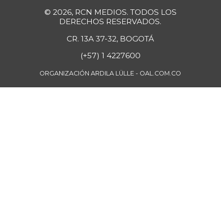
© 2026, RCN MEDIOS. TODOS LOS
Coliflor
$ 6.679,00
DERECHOS RESERVADOS.
-4,82%
07/25/2026
CR. 13A 37-32, BOGOTÁ
Cuchuco de
$ 3.960,00
(+57) 1 4227600
cebada
-
07/25/2026
ORGANIZACIÓN ARDILA LÜLLE - OAL.COM.CO
Cuchuco de maíz
$ 3.960,00
+1,02%
07/25/2026
Curuba
$ 3.600,00
+6,29%
07/25/2026
Curuba larga
$ 800,00
-10,91%
07/12/2014
Curuba redonada
$ 913,00
-2,87%
07/12/2014
Durazno