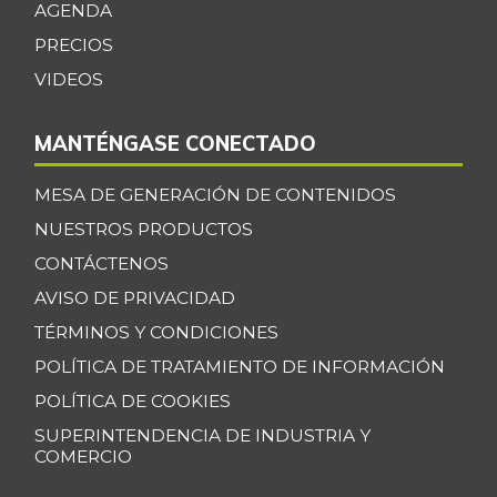
AGENDA
Cebolla cabezona
$ 2.408,00
PRECIOS
roja
+8,32%
VIDEOS
07/25/2026
Cebolla junca
$ 703,00
MANTÉNGASE CONECTADO
-5,26%
11/24/2018
Cebolla larga
MESA DE GENERACIÓN DE CONTENIDOS
$ 2.481,00
-6,52%
NUESTROS PRODUCTOS
07/25/2026
CONTÁCTENOS
Cebolla puerro
$ 4.029,00
+4,35%
AVISO DE PRIVACIDAD
07/25/2026
TÉRMINOS Y CONDICIONES
Chocolate dulce
$ 31.850,00
POLÍTICA DE TRATAMIENTO DE INFORMACIÓN
-
07/25/2026
POLÍTICA DE COOKIES
Chócolo mazorca
$ 1.371,00
SUPERINTENDENCIA DE INDUSTRIA Y
-3,92%
07/25/2026
COMERCIO
Cidra
$ 1.926,00