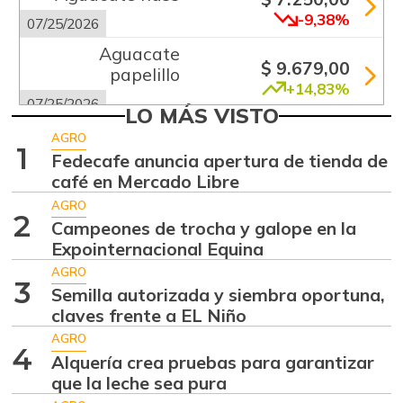
-9,38%
07/25/2026
Aguacate
$ 9.679,00
papelillo
+14,83%
07/25/2026
LO MÁS VISTO
Ahuyama
$ 1.200,00
AGRO
1
-4,00%
Fedecafe anuncia apertura de tienda de
07/25/2026
café en Mercado Libre
Ahuyamín
$ 1.005,00
AGRO
+10,20%
2
07/25/2026
Campeones de trocha y galope en la
Expointernacional Equina
Ajo
$ 6.000,00
AGRO
+0,23%
07/25/2026
3
Semilla autorizada y siembra oportuna,
Apio
claves frente a EL Niño
$ 1.000,00
-2,82%
AGRO
07/25/2026
4
Alquería crea pruebas para garantizar
Arracacha
que la leche sea pura
$ 4.352,00
amarilla