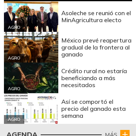
$ 3.110,00
+0,32%
07/25/2026
Asoleche se reunió con el
Azúcar refinada
MinAgricultura electo
$ 3.978,50
+0,25%
AGRO
07/25/2026
Badea
$ 1.550,00
México prevé reapertura
gradual de la frontera al
-0,83%
02/20/2021
ganado
Bagre rayado
AGRO
$ 26.292,00
entero fresco
Crédito rural no estaría
-4,28%
07/25/2026
beneficiando a más
necesitados
Banano Urabá
$ 2.346,00
AGRO
+1,25%
07/25/2026
Así se comportó el
Banano criollo
$ 2.718,00
precio del ganado esta
+1,87%
semana
07/25/2026
AGRO
Berenjena
$ 6.000,00
AGENDA
-6,89%
MÁS
07/25/2026