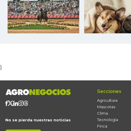
Item
1
of
5
}
Secciones
Agricultura
Mascotas
Clima
Tecnología
No se pierda nuestras noticias
Finca