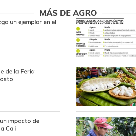
Bocachico importado
MÁS DE AGRO
ga un ejemplar en el
Bola de brazo de res
Bola de pierna de res
Bota de res
Brazo con hueso de cerdo
e de la Feria
Brazo sin hueso de cerdo
gosto
Brócoli
Cadera de res
Café instantáneo
un impacto de
a Cali
Café molido