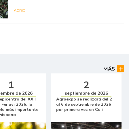
$ 6.200,00
-
-
AGRO
$ 7.000,00
-$ 500,00
-6,67%
$ 2.783,00
-$ 345,00
-11,03%
$ 2.387,00
-$ 64,00
-2,61%
$ 2.944,00
-$ 1.112,00
-27,42%
$ 1.863,00
-$ 93,00
-4,75%
MÁS
$ 6.333,00
+$ 66,00
+1,05%
1
2
$ 32.097,00
-$ 333,00
-1,03%
iembre de 2026
septiembre de 2026
 epicentro del XXII
Agroexpo se realizará del 2
 Fenavi 2026, la
al 6 de septiembre de 2026
$ 36.430,00
-
-
ola más importante
por primera vez en Cali
 hispana
$ 34.075,00
-
-