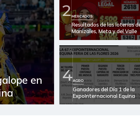
2
Arroz de segunda
MERCADOS
Resultados de las loterías d
Arroz excelso
Manizales, Meta y del Valle
Arveja verde seca
Atún en lata
Avena en hojuelas
4
galope en
Azúcar
AGRO
Ganadores del Día 1 de la
ina
Bagre rayado entero fresco
ExpoInternacional Equina
Banano Urabá
Berenjena
Bocachico criollo fresco