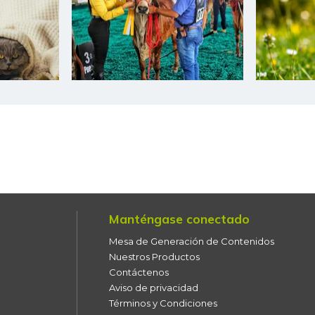
Chócolo mazorca
Cilantro
Coco
Cogote de carne de res
Coliflor
Costilla de cerdo
Costilla de res
Manténgase conectado
Curuba
Mesa de Generación de Contenidos
Curuba larga
Nuestros Productos
Contáctenos
Espinaca
Aviso de privacidad
Términos y Condiciones
Falda de res