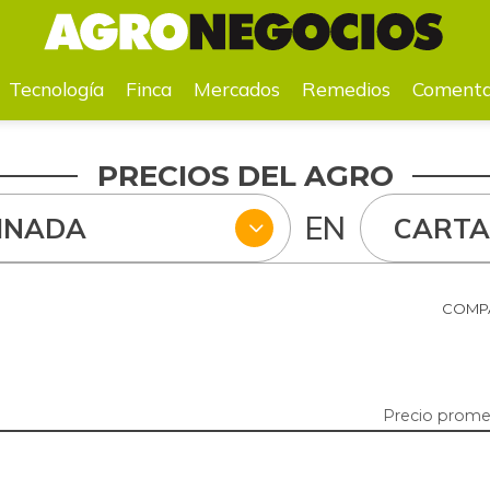
a
Mercados
Remedios
Comentarios
Agenda
Pr
Tecnología
Finca
Mercados
Remedios
Comenta
PRECIOS DEL AGRO
EN
INADA
CART
COMPA
Precio prome