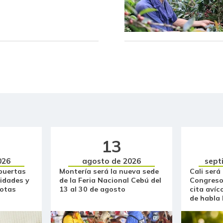
Carne de cerdo en canal
Carne de res en canal
Cebolla cabezona blanca
Cebolla cabezona roja
Cebolla junca
Cebolla larga
Cebollín chino
13
Centro de pierna de res
026
agosto de 2026
sept
puertas
Montería será la nueva sede
Cali será
idades y
de la Feria Nacional Cebú del
Congreso
Chatas de res
otas
13 al 30 de agosto
cita avíc
de habla
Chocolate dulce