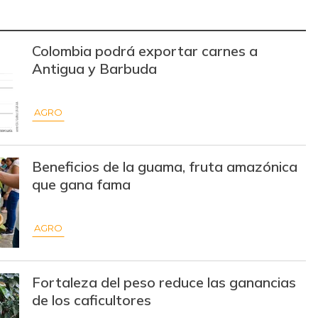
$ 15.000,00
+$ 125,00
+0,84%
Colombia podrá exportar carnes a
$ 31.097,00
-
-
Antigua y Barbuda
$ 32.097,00
-
-
AGRO
$ 31.430,00
-
-
$ 18.500,00
+$ 1.500,00
+8,82%
Beneficios de la guama, fruta amazónica
$ 19.333,00
+$ 333,00
+1,75%
que gana fama
$ 7.639,00
-$ 139,00
-1,79%
AGRO
$ 32.097,00
-
-
$ 177.941,00
-
-
Fortaleza del peso reduce las ganancias
de los caficultores
$ 51.392,00
-
-