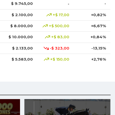
$ 9.745,00
-
-
$ 2.100,00
+$ 17,00
+0,82%
$ 8.000,00
+$ 500,00
+6,67%
$ 10.000,00
+$ 83,00
+0,84%
$ 2.133,00
-$ 323,00
-13,15%
$ 5.583,00
+$ 150,00
+2,76%
$ 3.801,00
+$ 1.023,00
+36,83%
$ 3.049,00
-$ 1.368,00
-30,97%
$ 8.425,00
+$ 200,00
+2,43%
$ 1.917,00
-$ 16,00
-0,83%
$ 3.378,00
+$ 11,00
+0,33%