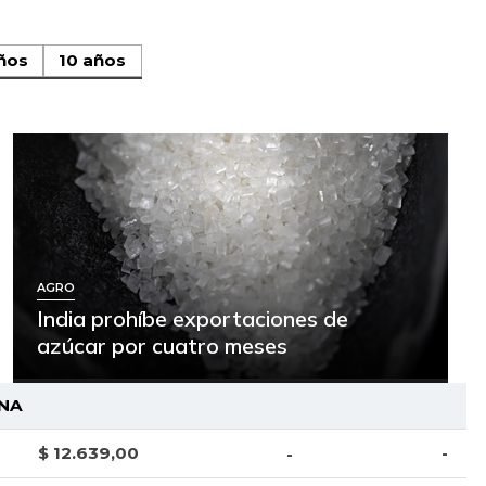
ños
10 años
AGRO
India prohíbe exportaciones de
azúcar por cuatro meses
NA
$ 12.639,00
-
-