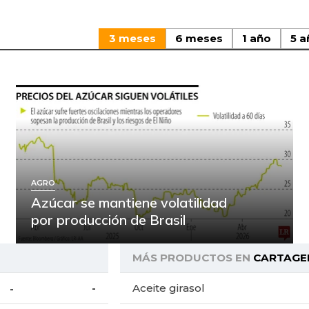
3 meses
6 meses
1 año
5 a
AGRO
Azúcar se mantiene volatilidad
por producción de Brasil
MÁS PRODUCTOS EN
CARTAGE
-
Aceite girasol
-