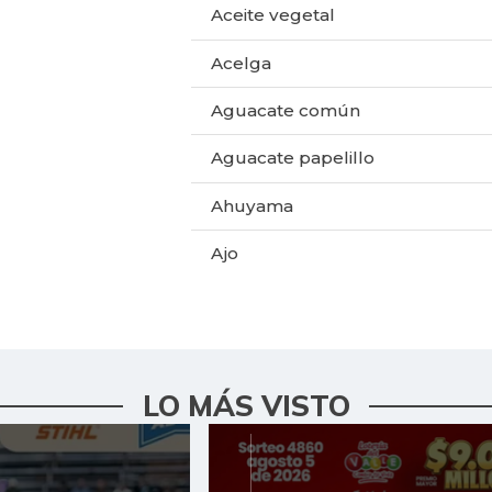
Aceite vegetal
Acelga
Aguacate común
Aguacate papelillo
Ahuyama
Ajo
Ají dulce
Ají topito dulce
Alas de pollo sin costillar
LO MÁS VISTO
Apio
Arroz de primera