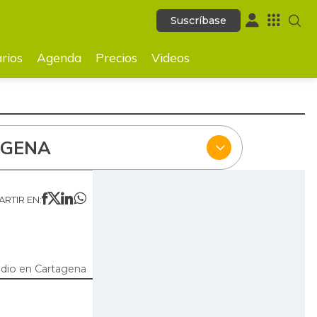
Suscríbase
Suscríbase
ecios
Videos
rios
Agenda
Precios
Videos
AGENA
RTIR EN:
dio en Cartagena