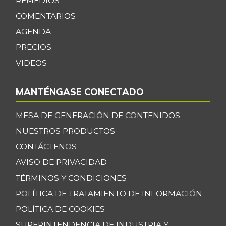
REMEDIOS
Cebollín chino
$ 6.333,00
COMENTARIOS
+1,05%
11/23/2019
AGENDA
Centro de pierna
$ 32.097,00
PRECIOS
de res
-1,03%
VIDEOS
07/25/2026
Chatas de res
$ 36.430,00
MANTÉNGASE CONECTADO
-
07/25/2026
MESA DE GENERACIÓN DE CONTENIDOS
Chocolate dulce
$ 34.075,00
-
NUESTROS PRODUCTOS
07/25/2026
CONTÁCTENOS
Chócolo mazorca
$ 1.361,00
AVISO DE PRIVACIDAD
-3,95%
07/25/2026
TÉRMINOS Y CONDICIONES
Cilantro
$ 5.033,00
POLÍTICA DE TRATAMIENTO DE INFORMACIÓN
-7,23%
07/25/2026
POLÍTICA DE COOKIES
Coco
$ 3.768,00
SUPERINTENDENCIA DE INDUSTRIA Y