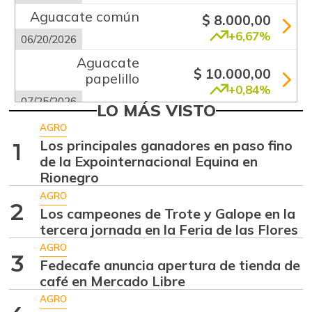
Aguacate común
$ 8.000,00
+6,67%
06/20/2026
Aguacate
$ 10.000,00
papelillo
+0,84%
07/25/2026
LO MÁS VISTO
Ahuyama
$ 2.133,00
AGRO
-13,15%
Los principales ganadores en paso fino
1
07/25/2026
de la Expointernacional Equina en
Ajo
$ 5.583,00
Rionegro
+2,76%
07/25/2026
AGRO
2
Los campeones de Trote y Galope en la
Ají dulce
$ 3.801,00
tercera jornada en la Feria de las Flores
+36,83%
01/17/2015
AGRO
3
Ají topito dulce
Fedecafe anuncia apertura de tienda de
$ 3.049,00
café en Mercado Libre
-30,97%
07/25/2026
AGRO
Alas de pollo sin