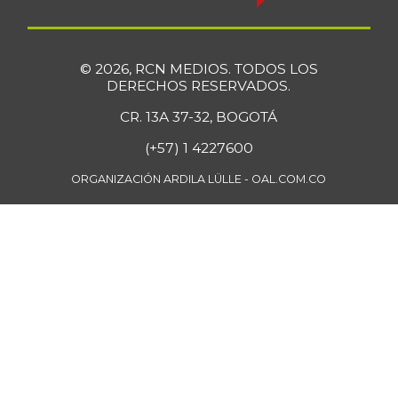
Espinaca
$ 6.778,00
+1,66%
07/25/2026
© 2026, RCN MEDIOS. TODOS LOS
Falda de res
$ 28.763,00
DERECHOS RESERVADOS.
-
07/25/2026
CR. 13A 37-32, BOGOTÁ
Fresa
$ 7.273,00
(+57) 1 4227600
-
01/02/2016
ORGANIZACIÓN ARDILA LÜLLE - OAL.COM.CO
Fríjol Zaragoza
$ 7.375,00
-
07/25/2026
Fríjol cabeza
$ 4.750,00
negra
-
04/17/2021
Fríjol cabeza
$ 6.800,00
negra importado
+3,82%
07/25/2026