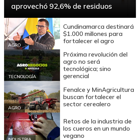
Bocachico criollo
aprovechó 92,6% de residuos
$ 13.500,00
fresco
-6,90%
09/06/2014
Cundinamarca destinará
Bocachico
$1.000 millones para
$ 15.000,00
importado
fortalecer el agro
+0,84%
AGRO
07/25/2026
Próxima revolución del
Bola de brazo de
$ 31.097,00
agro no será
res
tecnológica; sino
-
07/25/2026
gerencial
TECNOLOGÍA
Bola de pierna de
$ 32.097,00
Fenalce y MinAgricultura
res
buscan fortalecer el
-
07/25/2026
sector cerealero
AGRO
Bota de res
$ 31.430,00
Retos de la industria de
-
07/25/2026
los cueros en un mundo
Brazo con hueso
vegano
$ 18.500,00
de cerdo
INDUSTRIA