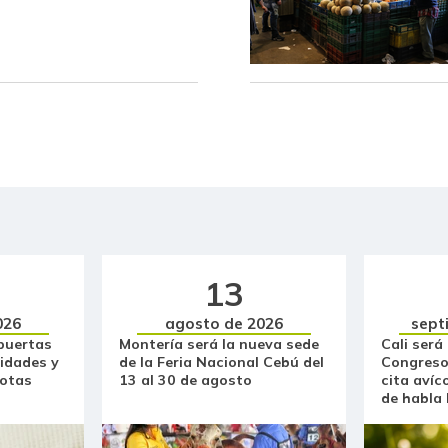
Café molido
Carne de cerdo en canal
Carne de res en canal
Cebolla cabezona blanca
Cebolla cabezona roja
Cebolla junca
Cebolla larga
13
026
agosto de 2026
sept
Cebollín chino
puertas
Montería será la nueva sede
Cali será
idades y
de la Feria Nacional Cebú del
Congreso
Centro de pierna de res
otas
13 al 30 de agosto
cita avíc
de habla
Chatas de res