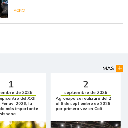
$ 51.392,00
-
-
AGRO
$ 6.200,00
-
-
$ 7.000,00
-$ 500,00
-6,67%
$ 2.783,00
-$ 345,00
-11,03%
$ 2.387,00
-$ 64,00
-2,61%
$ 2.944,00
-$ 1.112,00
-27,42%
MÁS
$ 1.863,00
-$ 93,00
-4,75%
1
2
iembre de 2026
septiembre de 2026
$ 6.333,00
+$ 66,00
+1,05%
 epicentro del XXII
Agroexpo se realizará del 2
 Fenavi 2026, la
al 6 de septiembre de 2026
$ 32.097,00
-$ 333,00
-1,03%
ola más importante
por primera vez en Cali
 hispana
$ 36.430,00
-
-