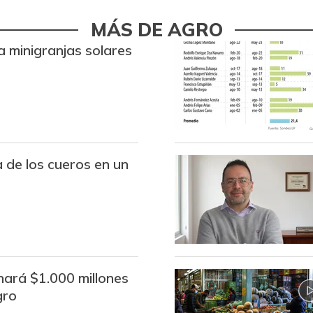
Bocachico criollo fresco
MÁS DE AGRO
a minigranjas solares
Bocachico importado
Bola de brazo de res
Bola de pierna de res
Bota de res
a de los cueros en un
Brazo con hueso de cerdo
Brazo sin hueso de cerdo
Brócoli
Cadera de res
ará $1.000 millones
gro
Café instantáneo