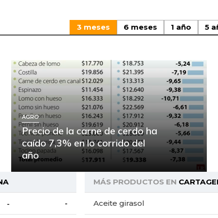
3 meses
6 meses
1 año
5 a
AGRO
Precio de la carne de cerdo ha
caído 7,3% en lo corrido del
año
NA
MÁS PRODUCTOS EN
CARTAGE
-
Aceite girasol
-