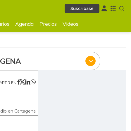
Suscríbase
Suscríbase
ecios
Videos
rios
Agenda
Precios
Videos
AGENA
RTIR EN:
dio en Cartagena