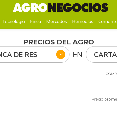
a
Mercados
Remedios
Comentarios
Agenda
Pr
Tecnología
Finca
Mercados
Remedios
Comenta
PRECIOS DEL AGRO
EN
NCA DE RES
CART
COMPA
Precio prome