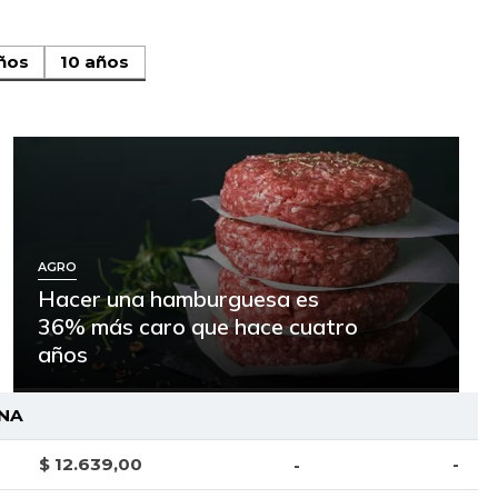
ños
10 años
AGRO
Hacer una hamburguesa es
36% más caro que hace cuatro
años
NA
$ 12.639,00
-
-