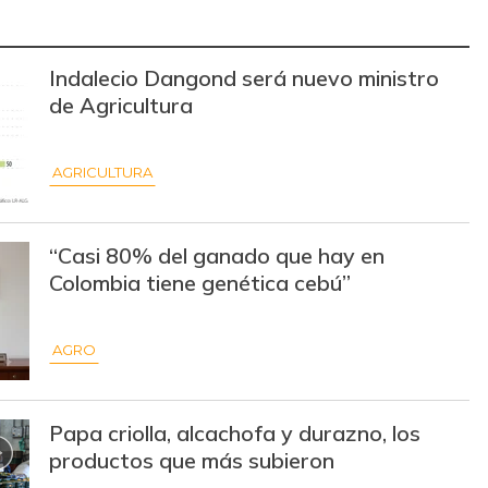
$ 13.500,00
-$ 1.000,00
-6,90%
Indalecio Dangond será nuevo ministro
$ 15.000,00
+$ 125,00
+0,84%
de Agricultura
$ 31.097,00
-
-
AGRICULTURA
$ 32.097,00
-
-
$ 31.430,00
-
-
“Casi 80% del ganado que hay en
$ 18.500,00
+$ 1.500,00
+8,82%
Colombia tiene genética cebú”
$ 19.333,00
+$ 333,00
+1,75%
AGRO
$ 7.639,00
-$ 139,00
-1,79%
$ 32.097,00
-
-
Papa criolla, alcachofa y durazno, los
productos que más subieron
$ 177.941,00
-
-