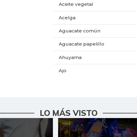
Aceite vegetal
Acelga
Aguacate común
Aguacate papelillo
Ahuyama
Ajo
Ají dulce
Ají topito dulce
Alas de pollo sin costillar
LO MÁS VISTO
Apio
Arroz de primera