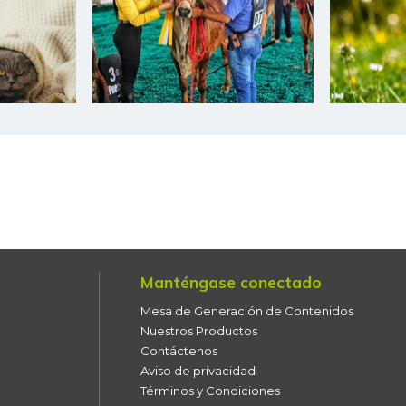
Chocolate dulce
Chócolo mazorca
Cilantro
Coco
Cogote de carne de res
Coliflor
Costilla de cerdo
Manténgase conectado
Costilla de res
Mesa de Generación de Contenidos
Curuba
Nuestros Productos
Contáctenos
Curuba larga
Aviso de privacidad
Términos y Condiciones
Espinaca