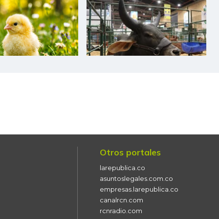
$ 34.075,00
-
-
$ 1.361,00
-$ 56,00
-3,95%
$ 5.033,00
-$ 392,00
-7,23%
$ 3.768,00
-$ 187,00
-4,73%
$ 9.000,00
-
-
$ 7.389,00
-$ 167,00
-2,21%
$ 18.250,00
-$ 250,00
-1,35%
Otros portales
$ 20.663,00
-
-
larepublica.co
$ 1.680,00
-$ 180,00
-9,68%
asuntoslegales.com.co
empresas.larepublica.co
$ 1.458,00
-$ 160,00
-9,89%
canalrcn.com
rcnradio.com
$ 6.778,00
+$ 111,00
+1,66%