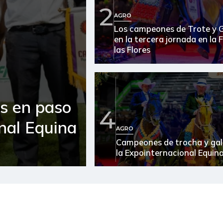
2
AGRO
Arroz de segunda
Los campeones de Trote y 
en la tercera jornada en la 
Arroz excelso
las Flores
Arveja verde seca
Atún en lata
es en paso
Avena en hojuelas
4
onal Equina
Azúcar
AGRO
Campeones de trocha y gal
Azúcar refinada
la Expointernacional Equin
Bagre rayado entero fresco
Banano Urabá
Berenjena