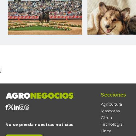
Item
1
of
5
}
Secciones
Agricultura
Mascotas
Clima
Tecnología
No se pierda nuestras noticias
Finca