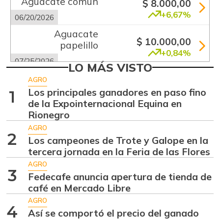
Aguacate común
$ 8.000,00
+6,67%
06/20/2026
Aguacate
$ 10.000,00
papelillo
+0,84%
07/25/2026
LO MÁS VISTO
Ahuyama
$ 2.133,00
AGRO
-13,15%
Los principales ganadores en paso fino
1
07/25/2026
de la Expointernacional Equina en
Ajo
$ 5.583,00
Rionegro
+2,76%
07/25/2026
AGRO
2
Los campeones de Trote y Galope en la
Ají dulce
$ 3.801,00
tercera jornada en la Feria de las Flores
+36,83%
01/17/2015
AGRO
3
Ají topito dulce
Fedecafe anuncia apertura de tienda de
$ 3.049,00
café en Mercado Libre
-30,97%
07/25/2026
AGRO
Alas de pollo sin
4
Así se comportó el precio del ganado
$ 8.425,00
costillar