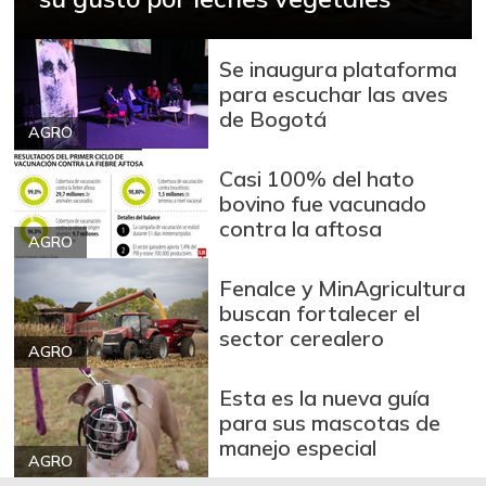
fresco
-6,90%
09/06/2014
Se inaugura plataforma
Bocachico
para escuchar las aves
$ 15.000,00
importado
de Bogotá
+0,84%
AGRO
07/25/2026
Bola de brazo de
Casi 100% del hato
$ 31.097,00
res
bovino fue vacunado
-
contra la aftosa
07/25/2026
AGRO
Bola de pierna de
$ 32.097,00
Fenalce y MinAgricultura
res
buscan fortalecer el
-
07/25/2026
sector cerealero
AGRO
Bota de res
$ 31.430,00
Esta es la nueva guía
-
07/25/2026
para sus mascotas de
Brazo con hueso
manejo especial
$ 18.500,00
de cerdo
AGRO
+8,82%