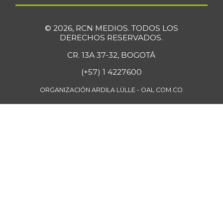
$ 6.778,00
+1,66%
07/25/2026
© 2026, RCN MEDIOS. TODOS LOS
Falda de res
$ 28.763,00
DERECHOS RESERVADOS.
-
07/25/2026
CR. 13A 37-32, BOGOTÁ
Fresa
$ 7.273,00
(+57) 1 4227600
-
01/02/2016
ORGANIZACIÓN ARDILA LÜLLE - OAL.COM.CO
Fríjol Zaragoza
$ 7.375,00
-
07/25/2026
Fríjol cabeza
$ 4.750,00
negra
-
04/17/2021
Fríjol cabeza
$ 6.800,00
negra importado
+3,82%
07/25/2026
Fríjol cargamanto