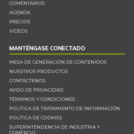
COMENTARIOS
+1,05%
11/23/2019
AGENDA
Centro de pierna
$ 32.097,00
PRECIOS
de res
-1,03%
VIDEOS
07/25/2026
Chatas de res
$ 36.430,00
MANTÉNGASE CONECTADO
-
07/25/2026
MESA DE GENERACIÓN DE CONTENIDOS
Chocolate dulce
$ 34.075,00
-
NUESTROS PRODUCTOS
07/25/2026
CONTÁCTENOS
Chócolo mazorca
$ 1.361,00
AVISO DE PRIVACIDAD
-3,95%
07/25/2026
TÉRMINOS Y CONDICIONES
Cilantro
$ 5.033,00
POLÍTICA DE TRATAMIENTO DE INFORMACIÓN
-7,23%
07/25/2026
POLÍTICA DE COOKIES
Coco
$ 3.768,00
SUPERINTENDENCIA DE INDUSTRIA Y
-4,73%
07/25/2026
COMERCIO