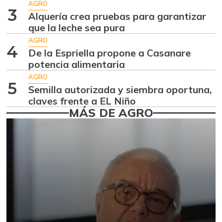
AGRO
+36,83%
01/17/2015
3
Alquería crea pruebas para garantizar
Ají topito dulce
que la leche sea pura
$ 3.049,00
-30,97%
AGRO
07/25/2026
4
De la Espriella propone a Casanare
Alas de pollo sin
potencia alimentaria
$ 8.425,00
costillar
+2,43%
AGRO
5
07/25/2026
Semilla autorizada y siembra oportuna,
claves frente a EL Niño
Apio
$ 1.917,00
MÁS DE AGRO
-0,83%
07/25/2026
Arroz de primera
$ 3.378,00
+0,33%
07/25/2026
Arroz de segunda
$ 2.950,00
+0,58%
07/25/2026
Arroz excelso
$ 3.640,00
+0,55%
07/25/2026