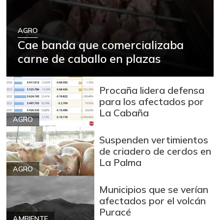
-
01/24/2015
Berenjena
$ 1.333,00
AGRO
Cae banda que comercializaba
-30,46%
07/11/2020
carne de caballo en plazas
Bocachico criollo
$ 13.500,00
fresco
-6,90%
09/06/2014
Procaña lidera defensa
para los afectados por
Bocachico
La Cabaña
$ 15.000,00
importado
AGRO
+0,84%
07/25/2026
Suspenden vertimientos
Bola de brazo de
de criadero de cerdos en
$ 31.097,00
res
La Palma
-
AGRO
07/25/2026
Municipios que se verían
Bola de pierna de
$ 32.097,00
afectados por el volcán
res
Puracé
-
AMBIENTE
07/25/2026