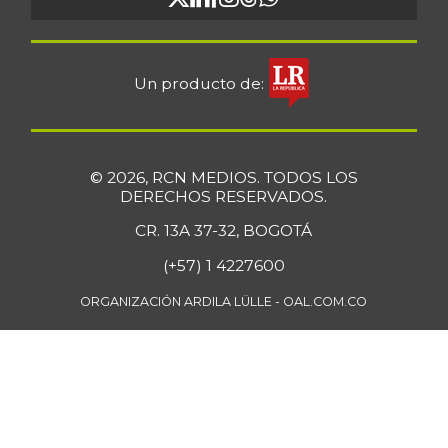
Curuba
$ 1.680,00
-9,68%
11/30/2019
Curuba larga
$ 1.458,00
Un producto de:
-9,89%
07/12/2014
Espinaca
$ 6.778,00
+1,66%
07/25/2026
© 2026, RCN MEDIOS. TODOS LOS
DERECHOS RESERVADOS.
Falda de res
$ 28.763,00
CR. 13A 37-32, BOGOTÁ
-
07/25/2026
(+57) 1 4227600
Fríjol Zaragoza
$ 7.375,00
-
ORGANIZACIÓN ARDILA LÜLLE - OAL.COM.CO
07/25/2026
Fríjol cabeza
$ 4.750,00
negra
-
04/17/2021
Fríjol cabeza
$ 6.800,00