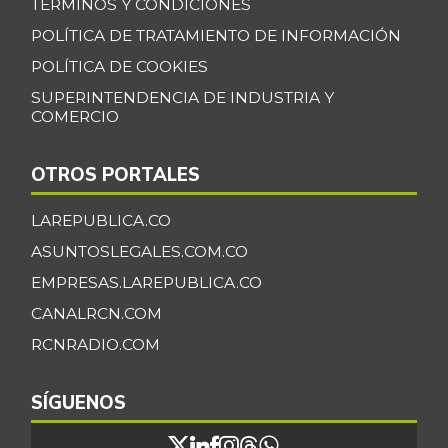
TÉRMINOS Y CONDICIONES
07/25/2026
POLÍTICA DE TRATAMIENTO DE INFORMACIÓN
Cilantro
$ 5.033,00
-7,23%
POLÍTICA DE COOKIES
07/25/2026
SUPERINTENDENCIA DE INDUSTRIA Y
Coco
$ 3.768,00
COMERCIO
-4,73%
07/25/2026
Cogote de carne
OTROS PORTALES
$ 9.000,00
de res
-
LAREPUBLICA.CO
03/28/2015
ASUNTOSLEGALES.COM.CO
Coliflor
$ 7.389,00
EMPRESAS.LAREPUBLICA.CO
-2,21%
07/25/2026
CANALRCN.COM
Costilla de cerdo
$ 18.250,00
RCNRADIO.COM
-1,35%
07/25/2026
Costilla de res
$ 20.663,00
SÍGUENOS
-
07/25/2026