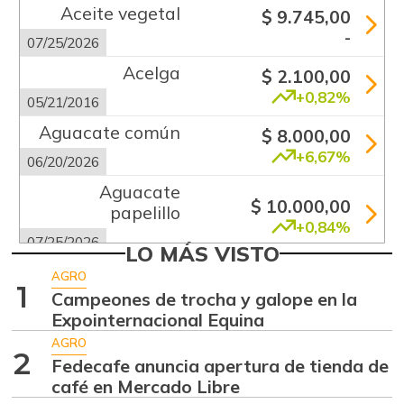
Aceite vegetal
$ 9.745,00
-
07/25/2026
Acelga
$ 2.100,00
+0,82%
05/21/2016
Aguacate común
$ 8.000,00
+6,67%
06/20/2026
Aguacate
$ 10.000,00
papelillo
+0,84%
07/25/2026
LO MÁS VISTO
Ahuyama
$ 2.133,00
AGRO
1
-13,15%
Campeones de trocha y galope en la
07/25/2026
Expointernacional Equina
Ajo
$ 5.583,00
AGRO
+2,76%
2
07/25/2026
Fedecafe anuncia apertura de tienda de
café en Mercado Libre
Ají dulce
$ 3.801,00