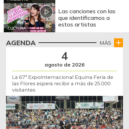
Bota de res
$ 31.430,00
Las canciones con las
que identificamos a
-
07/25/2026
estos artistas
Brazo con hueso
CULTURA
$ 18.500,00
de cerdo
+8,82%
AGENDA
MÁS
03/11/2023
4
Brazo sin hueso
$ 19.333,00
de cerdo
agosto de 2026
+1,75%
07/25/2026
La 67ª ExpoInternacional Equina Feria de
Brócoli
$ 7.639,00
las Flores espera recibir a más de 25.000
-1,79%
07/25/2026
visitantes
Cadera de res
$ 32.097,00
-
07/25/2026
Café instantáneo
$ 177.941,00
-
07/25/2026