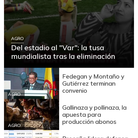
entero fresco
+0,83%
03/21/2015
Banano Urabá
$ 600,00
-
01/24/2015
AGRO
Berenjena
$ 1.333,00
Del estadio al "Var": la tusa
-30,46%
07/11/2020
mundialista tras la eliminación
Bocachico criollo
$ 13.500,00
fresco
-6,90%
Fedegan y Montaño y
09/06/2014
Gutiérrez terminan
convenio
Bocachico
$ 15.000,00
AGRO
importado
+0,84%
Gallinaza y pollinaza, la
07/25/2026
apuesta para
Bola de brazo de
producción abonos
$ 31.097,00
res
AGRO
-
07/25/2026