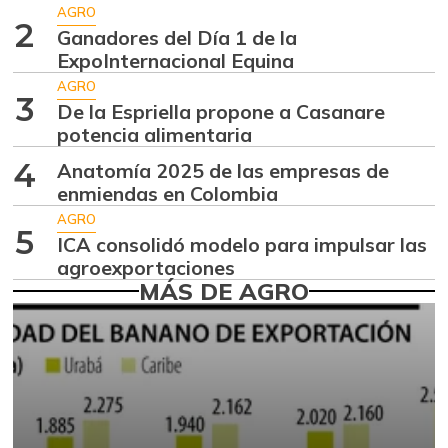
$ 5.583,00
AGRO
+2,76%
2
07/25/2026
Ganadores del Día 1 de la
ExpoInternacional Equina
Ají dulce
$ 3.801,00
AGRO
+36,83%
01/17/2015
3
De la Espriella propone a Casanare
Ají topito dulce
potencia alimentaria
$ 3.049,00
-30,97%
07/25/2026
4
Anatomía 2025 de las empresas de
enmiendas en Colombia
Alas de pollo sin
$ 8.425,00
costillar
AGRO
5
+2,43%
ICA consolidó modelo para impulsar las
07/25/2026
agroexportaciones
Apio
MÁS DE AGRO
$ 1.917,00
-0,83%
07/25/2026
Arroz de primera
$ 3.378,00
+0,33%
07/25/2026
Arroz de segunda
$ 2.950,00
+0,58%