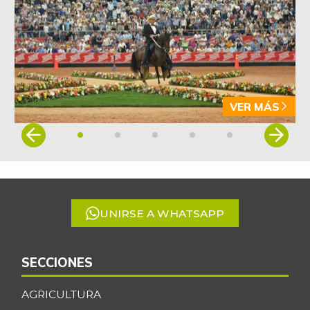
-
07/25/2026
Café instantáneo
$ 177.941,00
-
07/25/2026
Café molido
$ 51.392,00
-
07/25/2026
VER MÁS
Carne de cerdo en
$ 6.200,00
Item
canal
-
1
12/29/2012
of
Carne de res en
5
$ 7.000,00
canal
-6,67%
UNIRSE A WHATSAPP
03/28/2015
Cebolla cabezona
$ 2.783,00
blanca
SECCIONES
-11,03%
07/25/2026
AGRICULTURA
Cebolla cabezona