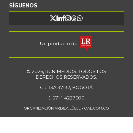
SÍGUENOS
Costilla de res
$ 20.663,00
-
07/25/2026
Curuba
$ 1.680,00
-9,68%
11/30/2019
Un producto de:
Curuba larga
$ 1.458,00
-9,89%
07/12/2014
Espinaca
$ 6.778,00
© 2026, RCN MEDIOS. TODOS LOS
+1,66%
07/25/2026
DERECHOS RESERVADOS.
Falda de res
$ 28.763,00
CR. 13A 37-32, BOGOTÁ
-
07/25/2026
(+57) 1 4227600
Fresa
$ 7.273,00
ORGANIZACIÓN ARDILA LÜLLE - OAL.COM.CO
-
01/02/2016
Fríjol Zaragoza
$ 7.375,00
-