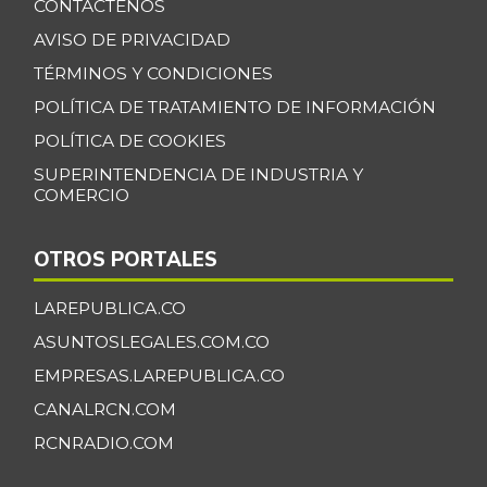
CONTÁCTENOS
-
07/25/2026
AVISO DE PRIVACIDAD
Chócolo mazorca
$ 1.361,00
TÉRMINOS Y CONDICIONES
-3,95%
07/25/2026
POLÍTICA DE TRATAMIENTO DE INFORMACIÓN
Cilantro
$ 5.033,00
POLÍTICA DE COOKIES
-7,23%
07/25/2026
SUPERINTENDENCIA DE INDUSTRIA Y
COMERCIO
Coco
$ 3.768,00
-4,73%
07/25/2026
OTROS PORTALES
Cogote de carne
$ 9.000,00
de res
LAREPUBLICA.CO
-
03/28/2015
ASUNTOSLEGALES.COM.CO
Coliflor
$ 7.389,00
EMPRESAS.LAREPUBLICA.CO
-2,21%
07/25/2026
CANALRCN.COM
Costilla de cerdo
$ 18.250,00
RCNRADIO.COM
-1,35%
07/25/2026