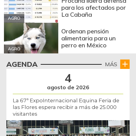
Procaña lidera defensa
Bola de pierna de
para los afectados por
$ 32.097,00
res
La Cabaña
AGRO
-
07/25/2026
Ordenan pensión
Bota de res
$ 31.430,00
alimentaria para un
-
07/25/2026
perro en México
AGRO
Brazo con hueso
$ 18.500,00
de cerdo
AGENDA
MÁS
+8,82%
03/11/2023
4
Brazo sin hueso
$ 19.333,00
agosto de 2026
de cerdo
+1,75%
07/25/2026
La 67ª ExpoInternacional Equina Feria de
las Flores espera recibir a más de 25.000
Brócoli
$ 7.639,00
visitantes
-1,79%
07/25/2026
Cadera de res
$ 32.097,00