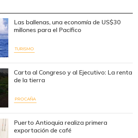
$ 15.000,00
+$ 125,00
+0,84%
Las ballenas, una economía de US$30
$ 31.097,00
-
-
millones para el Pacífico
$ 32.097,00
-
-
TURISMO
$ 31.430,00
-
-
$ 18.500,00
+$ 1.500,00
+8,82%
Carta al Congreso y al Ejecutivo: La renta
$ 19.333,00
+$ 333,00
+1,75%
de la tierra
$ 7.639,00
-$ 139,00
-1,79%
PROCAÑA
$ 32.097,00
-
-
$ 177.941,00
-
-
Puerto Antioquia realiza primera
exportación de café
$ 51.392,00
-
-