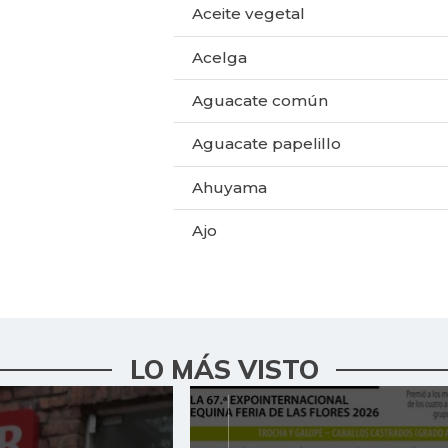
Aceite vegetal
Acelga
Aguacate común
Aguacate papelillo
Ahuyama
Ajo
Ají dulce
Ají topito dulce
Alas de pollo sin costillar
LO MÁS VISTO
Apio
Arroz de primera