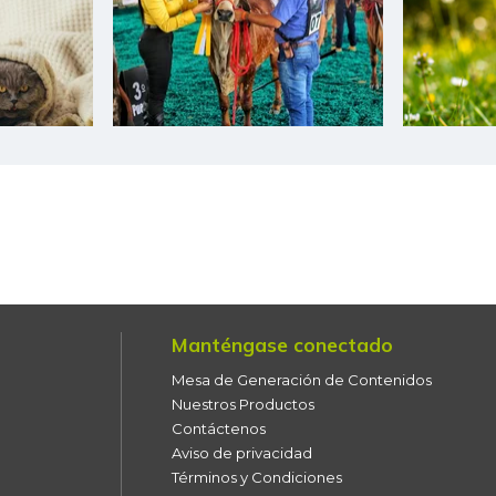
Chócolo mazorca
Cilantro
Coco
Cogote de carne de res
Coliflor
Costilla de cerdo
Costilla de res
Manténgase conectado
Curuba
Mesa de Generación de Contenidos
Curuba larga
Nuestros Productos
Contáctenos
Espinaca
Aviso de privacidad
Términos y Condiciones
Falda de res