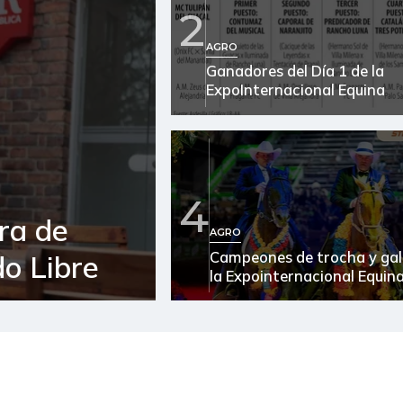
2
Arroz de segunda
AGRO
Ganadores del Día 1 de la
Arveja verde seca
ExpoInternacional Equina
Atún en lata
Avena en hojuelas
Azúcar
4
ra de
Azúcar refinada
AGRO
Campeones de trocha y gal
o Libre
Bagre rayado entero fresco
la Expointernacional Equin
Banano Urabá
Berenjena
Bocachico criollo fresco