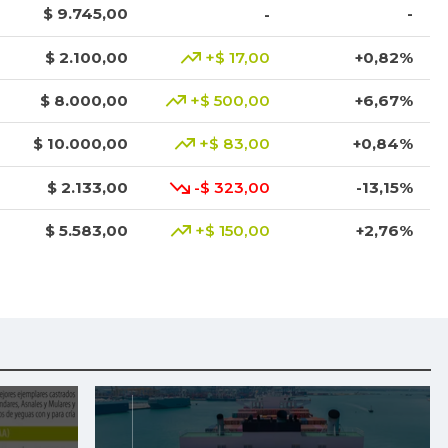
$ 9.745,00
-
-
$ 2.100,00
+$ 17,00
+0,82%
$ 8.000,00
+$ 500,00
+6,67%
$ 10.000,00
+$ 83,00
+0,84%
$ 2.133,00
-$ 323,00
-13,15%
$ 5.583,00
+$ 150,00
+2,76%
$ 3.801,00
+$ 1.023,00
+36,83%
$ 3.049,00
-$ 1.368,00
-30,97%
$ 8.425,00
+$ 200,00
+2,43%
$ 1.917,00
-$ 16,00
-0,83%
$ 3.378,00
+$ 11,00
+0,33%