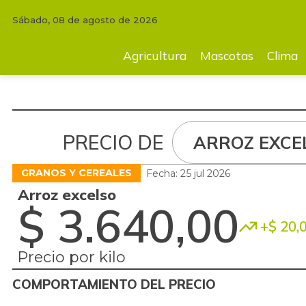
Sábado, 08 de agosto de 2026
Agricultura
Mascotas
Clima
Tecnología
Finc
Agricultura
Mascotas
Clima
PRECIO DE
ARROZ EXCE
GRANOS Y CEREALES
Fecha: 25 jul 2026
Arroz excelso
$ 3.640,00
+$ 20,
Precio por kilo
COMPORTAMIENTO DEL PRECIO