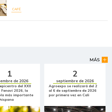
$ 6.200,00
-
-
CAFÉ
$ 7.000,00
-$ 500,00
-6,67%
$ 2.783,00
-$ 345,00
-11,03%
$ 2.387,00
-$ 64,00
-2,61%
$ 2.944,00
-$ 1.112,00
-27,42%
$ 1.863,00
-$ 93,00
-4,75%
MÁS
$ 6.333,00
+$ 66,00
+1,05%
1
2
iembre de 2026
septiembre de 2026
$ 32.097,00
-$ 333,00
-1,03%
 epicentro del XXII
Agroexpo se realizará del 2
 Fenavi 2026, la
al 6 de septiembre de 2026
$ 36.430,00
-
-
ola más importante
por primera vez en Cali
 hispana
$ 34.075,00
-
-