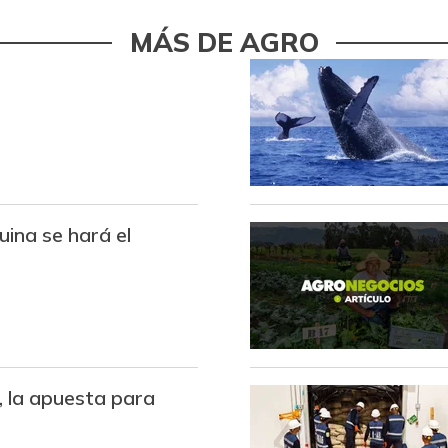
Bocachico importado
MÁS DE AGRO
Bola de brazo de res
Bola de pierna de res
Bota de res
Brazo con hueso de cerdo
ina se hará el
Brazo sin hueso de cerdo
Brócoli
Cadera de res
Café instantáneo
a, la apuesta para
Café molido