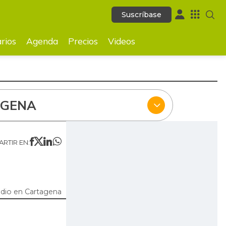
Suscríbase
Suscríbase
ecios
Videos
rios
Agenda
Precios
Videos
AGENA
RTIR EN:
dio en Cartagena