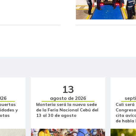
Carne de cerdo en canal
Carne de res en canal
Cebolla cabezona blanca
Cebolla cabezona roja
Cebolla junca
Cebolla larga
Cebollín chino
13
026
agosto de 2026
sept
Centro de pierna de res
puertas
Montería será la nueva sede
Cali será
idades y
de la Feria Nacional Cebú del
Congreso
Chatas de res
otas
13 al 30 de agosto
cita avíc
de habla
Chocolate dulce