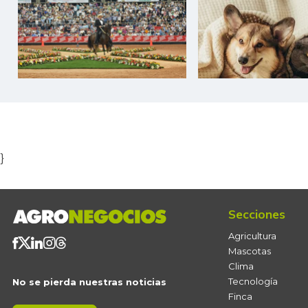
Item
1
of
5
}
Secciones
Agricultura
Mascotas
Clima
Tecnología
No se pierda nuestras noticias
Finca