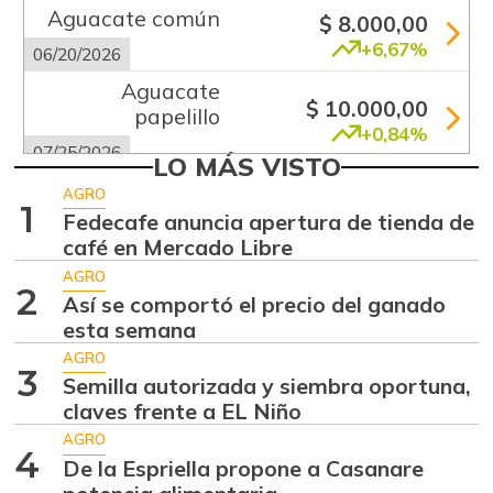
Aguacate común
$ 8.000,00
+6,67%
06/20/2026
Aguacate
$ 10.000,00
papelillo
+0,84%
07/25/2026
LO MÁS VISTO
Ahuyama
$ 2.133,00
AGRO
1
-13,15%
Fedecafe anuncia apertura de tienda de
07/25/2026
café en Mercado Libre
Ajo
$ 5.583,00
AGRO
+2,76%
2
07/25/2026
Así se comportó el precio del ganado
esta semana
Ají dulce
$ 3.801,00
AGRO
+36,83%
01/17/2015
3
Semilla autorizada y siembra oportuna,
Ají topito dulce
claves frente a EL Niño
$ 3.049,00
-30,97%
AGRO
07/25/2026
4
De la Espriella propone a Casanare
Alas de pollo sin