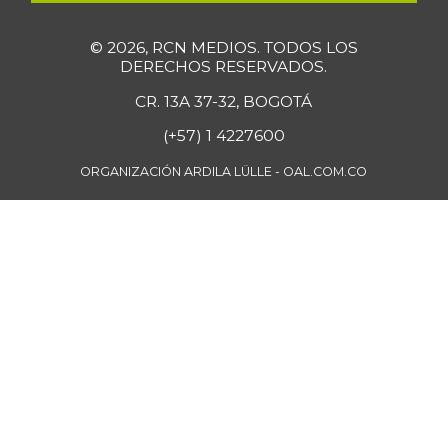
Espinaca
$ 6.778,00
+1,66%
07/25/2026
© 2026, RCN MEDIOS. TODOS LOS
DERECHOS RESERVADOS.
Falda de res
$ 28.763,00
CR. 13A 37-32, BOGOTÁ
-
07/25/2026
(+57) 1 4227600
Fresa
$ 7.273,00
-
ORGANIZACIÓN ARDILA LÜLLE - OAL.COM.CO
01/02/2016
Fríjol Zaragoza
$ 7.375,00
-
07/25/2026
Fríjol cabeza
$ 4.750,00
negra
-
04/17/2021
Fríjol cabeza
$ 6.800,00
negra importado
+3,82%
07/25/2026