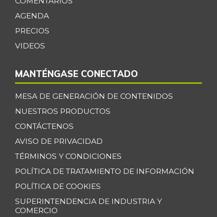
Cebollín chino
COMENTARIOS
$ 6.333,00
+1,05%
AGENDA
11/23/2019
PRECIOS
Centro de pierna
$ 32.097,00
de res
VIDEOS
-1,03%
07/25/2026
MANTÉNGASE CONECTADO
Chatas de res
$ 36.430,00
-
07/25/2026
MESA DE GENERACIÓN DE CONTENIDOS
Chocolate dulce
$ 34.075,00
NUESTROS PRODUCTOS
-
07/25/2026
CONTÁCTENOS
Chócolo mazorca
AVISO DE PRIVACIDAD
$ 1.361,00
-3,95%
TÉRMINOS Y CONDICIONES
07/25/2026
POLÍTICA DE TRATAMIENTO DE INFORMACIÓN
Cilantro
$ 5.033,00
-7,23%
POLÍTICA DE COOKIES
07/25/2026
SUPERINTENDENCIA DE INDUSTRIA Y
Coco
$ 3.768,00
COMERCIO