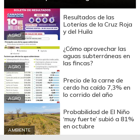
$ 13.500,00
fresco
-6,90%
09/06/2014
Resultados de las
Loterías de la Cruz Roja
Bocachico
y del Huila
$ 15.000,00
importado
AGRO
+0,84%
07/25/2026
¿Cómo aprovechar las
Bola de brazo de
aguas subterráneas en
$ 31.097,00
res
las fincas?
-
AGRO
07/25/2026
Precio de la carne de
Bola de pierna de
$ 32.097,00
cerdo ha caído 7,3% en
res
lo corrido del año
-
AGRO
07/25/2026
Bota de res
$ 31.430,00
Probabilidad de El Niño
‘muy fuerte’ subió a 81%
-
07/25/2026
en octubre
Brazo con hueso
AMBIENTE
$ 18.500,00
de cerdo